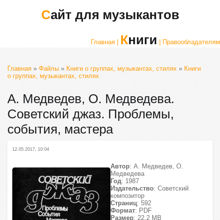
Сайт для музыкантов
Книги
Главная |
| Правообладателям
Главная
»
Файлы
»
Книги о группах, музыкантах, стилях
»
Книги
о группах, музыкантах, стилях
А. Медведев, О. Медведева.
Советский джаз. Проблемы,
события, мастера
12.05.2017, 10:04
Автор
: А. Медведев, О.
Медведева
Год
: 1987
Издательство
: Советский
композитор
Страниц
: 592
Формат
: PDF
Размер
: 22,2 МВ