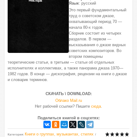
Язык
: русский
Это первый фундаментальный
труд о советском джазе,
охватывающий период 70 —
начала 80-х годов.
Сборник состоит из четырех
разделов. В первом —
высказывания о джазе видных
советских композиторов. Во
втором помещены
теоретические статьи, в третьем — статьи об отдельных
исполнителях и коллективах, а также панорама джаза 1970—
1982 годов. В конце — дискография, рецензии на книги о джазе
и словарик терминов.
СКАЧАТЬ \ DOWNLOAD:
Облако Mail.ru
Нет рабочей ссылки? Пишите
сюда
.
Поделиться книгой в соцсетях:
Книги о группах, музыкантах, стилях
Категория
: