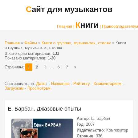
Сайт для музыкантов
Книги
Главная |
| Правообладателям
Главная
»
Файлы
»
Книги о группах, музыкантах, стилях
» Книги
о группах, музыкантах, стилях
В категории материалов
:
133
Показано материалов
:
1-20
Страницы
:
...
1
2
3
6
7
»
Сортировать по
:
Дате
·
Названию
·
Рейтингу
·
Комментариям
·
Загрузкам
·
Просмотрам
Е. Барбан. Джазовые опыты
Автор
: Е. Барбан
Год
: 2007
Издательство
: Композитор
Страниц
: 336