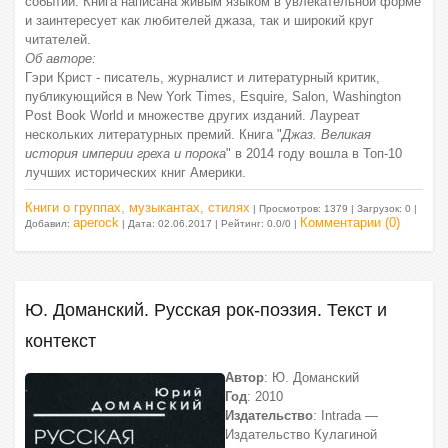
событий. Книга написана живым языком в увлекательной форме
и заинтересует как любителей джаза, так и широкий круг
читателей.
Об авторе:
Гэри Крист - писатель, журналист и литературный критик,
публикующийся в New York Times, Esquire, Salon, Washington
Post Book World и множестве других изданий. Лауреат
нескольких литературных премий. Книга "
Джаз. Великая
история империи греха и порока
" в 2014 году вошла в Топ-10
лучших исторических книг Америки.
Книги о группах, музыкантах, стилях
| Просмотров: 1379 | Загрузок: 0 |
aperock
Комментарии (0)
Добавил:
| Дата:
02.06.2017
| Рейтинг: 0.0/0 |
Ю. Доманский. Русская рок-поэзия. Текст и
контекст
Автор
: Ю. Доманский
Год
: 2010
Издательство
: Intrada —
Издательство Кулагиной