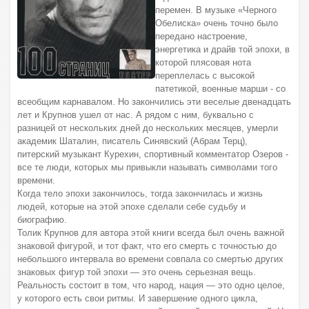
перемен. В музыке «Черного
Обелиска» очень точно было
передано настроение,
энергетика и драйв той эпохи, в
которой плясовая нота
переплелась с высокой
патетикой, военные марши - со
всеобщим карнавалом. Но закончились эти веселые двенадцать
лет и Крупнов ушел от нас. А рядом с ним, буквально с
разницей от нескольких дней до нескольких месяцев, умерли
академик Шаталин, писатель Синявский (Абрам Терц),
питерский музыкант Курехин, спортивный комментатор Озеров -
все те люди, которых мы привыкли называть символами того
времени.
Когда тело эпохи закончилось, тогда закончилась и жизнь
людей, которые на этой эпохе сделали себе судьбу и
биографию.
Толик Крупнов для автора этой книги всегда был очень важной
знаковой фигурой, и тот факт, что его смерть с точностью до
небольшого интервала во времени совпала со смертью других
знаковых фигур той эпохи — это очень серьезная вещь.
Реальность состоит в том, что народ, нация — это одно целое,
у которого есть свои ритмы. И завершение одного цикла,