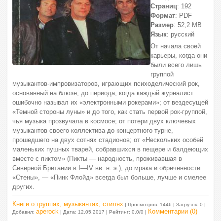
Страниц
: 192
Формат
: PDF
Размер
: 52,2 МВ
Язык
: русский
От начала своей
карьеры, когда они
были всего лишь
группой
музыкантов-импровизаторов, играющих психоделический рок,
основанный на блюзе, до периода, когда каждый журналист
ошибочно называл их «электронными рокерами»; от вездесущей
«Темной стороны луны» и до того, как стать первой рок-группой,
чья музыка прозвучала в космосе; от потери двух ключевых
музыкантов своего коллектива до концертного турне,
прошедшего на двух сотнях стадионов; от «Нескольких особей
маленьких пушных тварей, собравшихся в пещере и балдеющих
вместе с пиктом» (Пикты — народность, проживавшая в
Северной Британии в I—IV вв. н. э.), до мрака и обреченности
«Стены», — «Пинк Флойд» всегда был больше, лучше и смелее
других.
Книги о группах, музыкантах, стилях
| Просмотров: 1446 | Загрузок: 0 |
aperock
Комментарии (0)
Добавил:
| Дата:
12.05.2017
| Рейтинг: 0.0/0 |