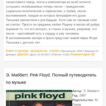
талантливого певца, поэта и композитора во всей полноте:
услышать незабываемые теперь песни – гражданские,
социально-политические и лирические, о любви, песни-
воспоминания, каждая из которых биография его души.
Талькова причисляли к рок-бардам. Хотя сам он таковым себя
не считал. Просто он преданно любил Родину и желал ей добра,
выражая то, что его волнует, в стихах и музыке, уверовав, что
песня – кратчайший путь к сердцу и уму человека.
В воспоминаниях матери и брата предстает живой образ Игоря
Талькова с детских лет.
Книги о группах, музыкантах, стилях
| Просмотров: 1503 | Загрузок: 0 |
aperock
Комментарии (0)
Добавил:
| Дата:
12.05.2017
| Рейтинг: 0.0/0 |
Э. Маббетт. Pink Floyd. Полный путеводитель
по музыке
Автор
: Э. Маббетт
Год
: 1997
Издательство
: М.:
Локид