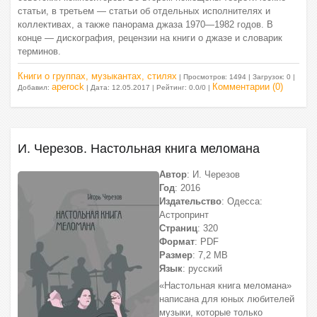
статьи, в третьем — статьи об отдельных исполнителях и
коллективах, а также панорама джаза 1970—1982 годов. В
конце — дискография, рецензии на книги о джазе и словарик
терминов.
Книги о группах, музыкантах, стилях
| Просмотров: 1494 | Загрузок: 0 |
aperock
Комментарии (0)
Добавил:
| Дата:
12.05.2017
| Рейтинг: 0.0/0 |
И. Черезов. Настольная книга меломана
Автор
: И. Черезов
Год
: 2016
Издательство
: Одесса:
Астропринт
Страниц
: 320
Формат
: PDF
Размер
: 7,2 МВ
Язык
: русский
«Настольная книга меломана»
написана для юных любителей
музыки, которые только