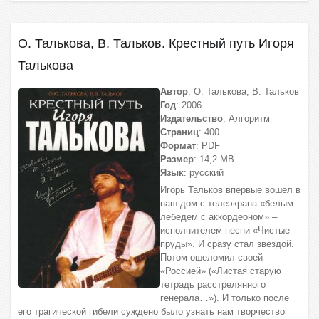
О. Талькова, В. Тальков. Крестный путь Игоря
Талькова
Автор
:
О. Талькова, В. Тальков
Год
: 2006
Издательство
: Алгоритм
Страниц
: 400
Формат
: PDF
Размер
: 14,2 МВ
Язык
: русский
Игорь Тальков впервые вошел в
наш дом с телеэкрана «белым
лебедем с аккордеоном» –
исполнителем песни «Чистые
пруды». И сразу стал звездой.
Потом ошеломил своей
«Россией» («Листая старую
тетрадь расстрелянного
генерала…»). И только после
его трагической гибели суждено было узнать нам творчество