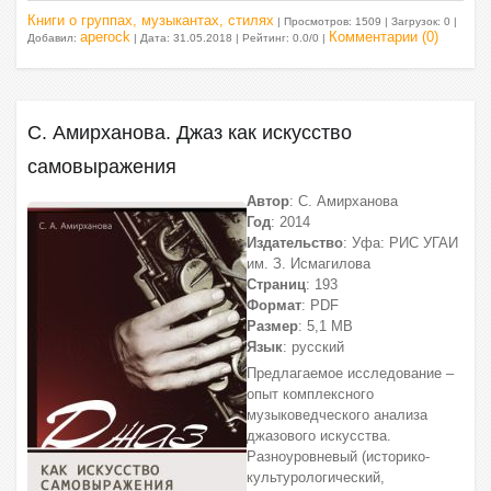
Книги о группах, музыкантах, стилях
| Просмотров: 1509 | Загрузок: 0 |
aperock
Комментарии (0)
Добавил:
| Дата:
31.05.2018
| Рейтинг: 0.0/0 |
С. Амирханова. Джаз как искусство
самовыражения
Автор
: С. Амирханова
Год
: 2014
Издательство
: Уфа: РИС УГАИ
им. З. Исмагилова
Страниц
: 193
Формат
: PDF
Размер
: 5,1 МВ
Язык
: русский
Предлагаемое исследование –
опыт комплексного
музыковедческого анализа
джазового искусства.
Разноуровневый (историко-
культурологический,