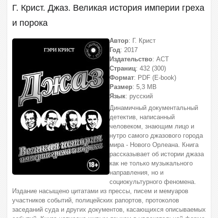
Г. Крист. Джаз. Великая история империи греха
и порока
Автор
: Г. Крист
Год
: 2017
Издательство
: АСТ
Страниц
: 432 (300)
Формат
: PDF (E-book)
Размер
: 5,3 МВ
Язык
: русский
Динамичный документальный
детектив, написанный
человеком, знающим лицо и
нутро самого джазового города
мира - Нового Орлеана. Книга
рассказывает об истории джаза
как не только музыкального
направления, но и
социокультурного феномена.
Издание насыщено цитатами из прессы, писем и мемуаров
участников событий, полицейских рапортов, протоколов
заседаний суда и других документов, касающихся описываемых