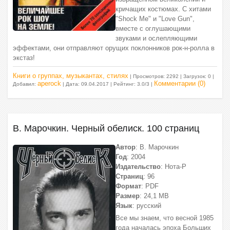
кричащих костюмах. С хитами
"Shock Me" и "Love Gun",
вместе с оглушающими
звуками и ослепляющими
эффектами, они отправляют орущих поклонников рок-н-ролла в
экстаз!
Книги о группах, музыкантах, стилях
| Просмотров: 2292 | Загрузок: 0 |
aperock
Комментарии (0)
Добавил:
| Дата:
09.04.2017
| Рейтинг: 3.0/3 |
В. Марочкин. Черный обелиск. 100 страниц
Автор
: В. Марочкин
Год
: 2004
Издательство
: Нота-Р
Страниц
: 96
Формат
: PDF
Размер
: 24,1 МВ
Язык
: русский
Все мы знаем, что весной 1985
года началась эпоха Больших