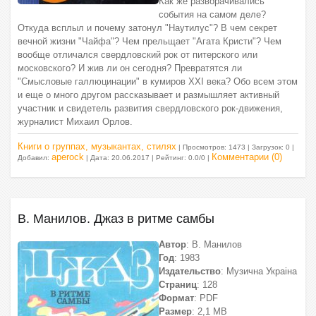
Как же разворачивались
события на самом деле?
Откуда всплыл и почему затонул "Наутилус"? В чем секрет
вечной жизни "Чайфа"? Чем прельщает "Агата Кристи"? Чем
вообще отличался свердловский рок от питерского или
московского? И жив ли он сегодня? Превратятся ли
"Смысловые галлюцинации" в кумиров XXI века? Обо всем этом
и еще о много другом рассказывает и размышляет активный
участник и свидетель развития свердловского рок-движения,
журналист Михаил Орлов.
Книги о группах, музыкантах, стилях
| Просмотров: 1473 | Загрузок: 0 |
aperock
Комментарии (0)
Добавил:
| Дата:
20.06.2017
| Рейтинг: 0.0/0 |
В. Манилов. Джаз в ритме самбы
Автор
: В. Манилов
Год
: 1983
Издательство
: Музична Украiна
Страниц
: 128
Формат
: PDF
Размер
: 2,1 МВ