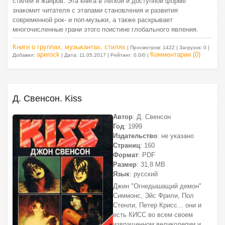
стилей и жанров. Эта книга в легкой и доступной форме
знакомит читателя с этапами становления и развития
современной рок- и поп-музыки, а также раскрывает
многочисленные грани этого поистине глобального явления.
Книги о группах, музыкантах, стилях
| Просмотров: 1422 | Загрузок: 0 |
aperock
Комментарии (0)
Добавил:
| Дата:
11.05.2017
| Рейтинг: 0.0/0 |
Д. Свенсон. Kiss
Автор
: Д. Свенсон
Год
: 1999
Издательство
: не указано
Страниц
: 160
Формат
: PDF
Размер
: 31,8 МВ
Язык
: русский
Джин "Огнедышащий демон"
Симмонс, Эйс Фрили, Пол
Стенли, Петер Крисс... они и
есть КИСС во всем своем
извращенном великолепии и