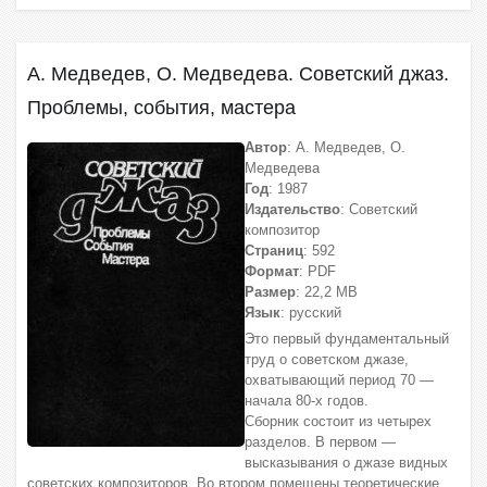
А. Медведев, О. Медведева. Советский джаз.
Проблемы, события, мастера
Автор
: А. Медведев, О.
Медведева
Год
: 1987
Издательство
: Советский
композитор
Страниц
: 592
Формат
: PDF
Размер
: 22,2 МВ
Язык
: русский
Это первый фундаментальный
труд о советском джазе,
охватывающий период 70 —
начала 80-х годов.
Сборник состоит из четырех
разделов. В первом —
высказывания о джазе видных
советских композиторов. Во втором помещены теоретические