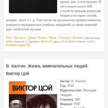
джаза, рок- и поп-музыки. В
него вошло около 600
статей по разным вопросам
теории и истории стилей,
жанров, школ и т. д. Рассчитан на музыкантов-профессионалов,
учащихся музыкальных учебных заведений, а также широкий
круг любителей музыки.
Рок / Металл / Джаз / Блюз / Фанк / Кантри / Фьюжн
| Просмотров:
aperock
2640 | Загрузок: 1 | Добавил:
| Дата:
27.04.2019
| Рейтинг: 0.0/0 |
Комментарии (0)
В. Калгин. Жизнь замечательных людей.
Виктор Цой
Автор
: В. Калгин
Год
: 2015
Издательство
: Молодая
гвардия
Страниц
: 380
Формат
: PDF