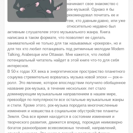
начинают свое знакомство с
рок-музыкой. Однако я бы
рекомендовал почитать ее и
тем, кто давным-давно, или уже
относительно недавно был
активным слушателем этого музыкального жанра. Книга
написана в таком формате, что позволяет ее сделать
занимательной не только для так называемых «рокеров», но и
для тех кто любил потанцевать под ритмичные мелодии Modern
Talking, Arabesque или Ottawan. Мне кажется, что любой
потенциальный читатель найдет в этой книге что-то для себя
интересное.
В 50-х годах ХХ века в энергетическое пространство планетного
социума стремительно ворвалась музыка новой эпохи — рок-н-
ролл. Это явление, которое впоследствии получило обобщенное
название рок-музыка, в течение нескольких лет стало
доминирующим музыкальным направлением в нашем мире,
превзойдя по популярности все остальные музыкальные жанры
и стили. Кроме этого, рок-музыка породила многочисленные
изменения и новшества в социальном обустройстве планеты
Земля. Она все время находится в состоянии изменения и
творческого развития, движется вперед, порождая неимоверно
богатое разнообразие всевозможных течений, направлений,