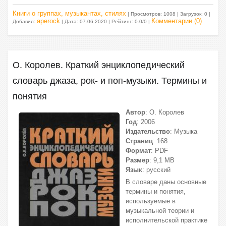
Книги о группах, музыкантах, стилях
| Просмотров: 1008 | Загрузок: 0 |
aperock
Комментарии (0)
Добавил:
| Дата:
07.06.2020
| Рейтинг: 0.0/0 |
О. Королев. Краткий энциклопедический
словарь джаза, рок- и поп-музыки. Термины и
понятия
Автор
: О. Королев
Год
: 2006
Издательство
: Музыка
Страниц
: 168
Формат
: PDF
Размер
: 9,1 МВ
Язык
: русский
В словаре даны основные
термины и понятия,
используемые в
музыкальной теории и
исполнительской практике