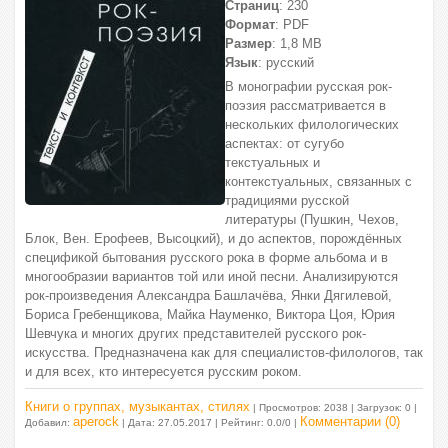
Страниц
: 230
Формат
: PDF
Размер
: 1,8 МВ
Язык
: русский
В монографии русская рок-
поэзия рассматривается в
нескольких филологических
аспектах: от сугубо
текстуальных и
контекстуальных, связанных с
традициями русской
литературы (Пушкин, Чехов,
Блок, Вен. Ерофеев, Высоцкий), и до аспектов, порождённых
спецификой бытования русского рока в форме альбома и в
многообразии вариантов той или иной песни. Анализируются
рок-произведения Александра Башлачёва, Янки Дягилевой,
Бориса Гребенщикова, Майка Науменко, Виктора Цоя, Юрия
Шевчука и многих других представителей русского рок-
искусства. Предназначена как для специалистов-филологов, так
и для всех, кто интересуется русским роком.
Книги о группах, музыкантах, стилях
| Просмотров: 2038 | Загрузок: 0 |
aperock
Комментарии (0)
Добавил:
| Дата:
27.05.2017
| Рейтинг: 0.0/0 |