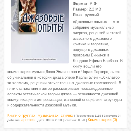
Формат
: PDF
Размер
: 2,2 МВ
Язык
: русский
«Джазовые опыты» — это
собрание музыкальных
очерков, рецензий и статей
известного джазового
критика и теоретика,
ведущего джазовых
программ Би-би-си в
Лондоне Ефима Барбана. В
книгу вошли его
комментарии музыки Дюка Эллингтона и Чарли Паркера, очерк
об уникальной в истории джаза опере Карлы Блей «Эскалатор
за холмом», рецензии отечественных джазовых грамзаписей. В
пяти статьях книги автор рассматривает неисследованные
аспекты эстетической теории джаза — особенности джазовой
коммуникации и импровизации, жанровой специфики, структуры
и содержательности джазовой музыки.
Книги о группах, музыкантах, стилях
| Просмотров: 1115 | Загрузок: 0 |
aperock
Комментарии (0)
Добавил:
| Дата:
08.06.2020
| Рейтинг: 0.0/0 |