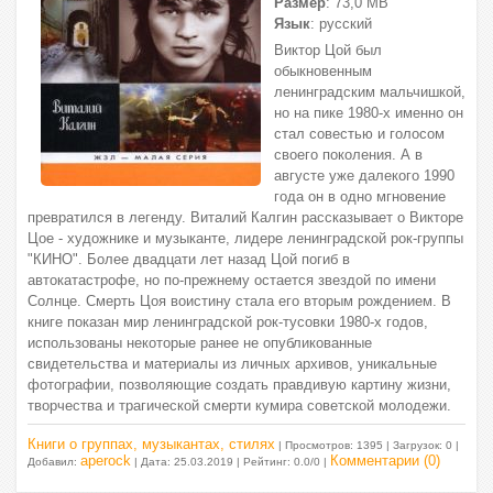
Размер
: 73,0 МВ
Язык
: русский
Виктор Цой был
обыкновенным
ленинградским мальчишкой,
но на пике 1980-х именно он
стал совестью и голосом
своего поколения. А в
августе уже далекого 1990
года он в одно мгновение
превратился в легенду. Виталий Калгин рассказывает о Викторе
Цое - художнике и музыканте, лидере ленинградской рок-группы
"КИНО". Более двадцати лет назад Цой погиб в
автокатастрофе, но по-прежнему остается звездой по имени
Солнце. Смерть Цоя воистину стала его вторым рождением. В
книге показан мир ленинградской рок-тусовки 1980-х годов,
использованы некоторые ранее не опубликованные
свидетельства и материалы из личных архивов, уникальные
фотографии, позволяющие создать правдивую картину жизни,
творчества и трагической смерти кумира советской молодежи.
Книги о группах, музыкантах, стилях
| Просмотров: 1395 | Загрузок: 0 |
aperock
Комментарии (0)
Добавил:
| Дата:
25.03.2019
| Рейтинг: 0.0/0 |