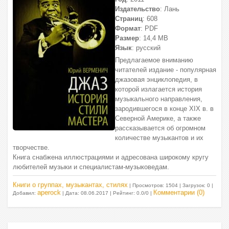
Издательство
: Лань
Страниц
: 608
Формат
: PDF
Размер
: 14,4 МВ
Язык
: русский
Предлагаемое вниманию
читателей издание - популярная
джазовая энциклопедия, в
которой излагается история
музыкального направления,
зародившегося в конце XIX в. в
Северной Америке, а также
рассказывается об огромном
количестве музыкантов и их
творчестве.
Книга снабжена иллюстрациями и адресована широкому кругу
любителей музыки и специалистам-музыковедам.
Книги о группах, музыкантах, стилях
| Просмотров: 1504 | Загрузок: 0 |
aperock
Комментарии (0)
Добавил:
| Дата:
08.06.2017
| Рейтинг: 0.0/0 |