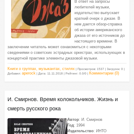
В ответ на запросы
любителей музыки,
издательство выпускает
краткий очерк о джазе. В
нем дается обзор-справка
об истории американского
джаза от его источников до
настоящего времени. В
заключении читатель может ознакомиться с некоторыми
сведениями о советских эстрадных оркестрах, использующих в
концертной практике элементы джазовой музыки.
Книги о группах, музыкантах, стилях
| Просмотров: 1537 | Загрузок: 0 |
aperock
Комментарии (0)
Добавил:
| Дата:
11.11.2018
| Рейтинг: 0.0/0 |
И. Смирнов. Время колокольчиков. Жизнь и
смерть русского рока
Автор
: И. Смирнов
Год
: 1994
Издательство
: ИНТО