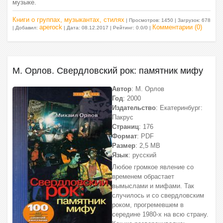
музыке.
Книги о группах, музыкантах, стилях
| Просмотров: 1450 | Загрузок: 678
aperock
Комментарии (0)
| Добавил:
| Дата:
08.12.2017
| Рейтинг: 0.0/0 |
М. Орлов. Свердловский рок: памятник мифу
Автор
: М. Орлов
Год
: 2000
Издательство
: Екатеринбург:
Пакрус
Страниц
: 176
Формат
: PDF
Размер
: 2,5 МВ
Язык
: русский
Любое громкое явление со
временем обрастает
вымыслами и мифами. Так
случилось и со свердловским
роком, прогремевшем в
середине 1980-х на всю страну.