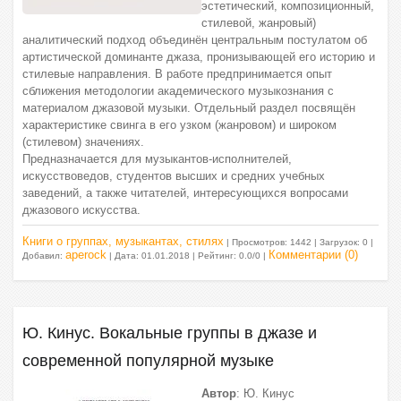
эстетический, композиционный,
стилевой, жанровый)
аналитический подход объединён центральным постулатом об
артистической доминанте джаза, пронизывающей его историю и
стилевые направления. В работе предпринимается опыт
сближения методологии академического музыкознания с
материалом джазовой музыки. Отдельный раздел посвящён
характеристике свинга в его узком (жанровом) и широком
(стилевом) значениях.
Предназначается для музыкантов-исполнителей,
искусствоведов, студентов высших и средних учебных
заведений, а также читателей, интересующихся вопросами
джазового искусства.
Книги о группах, музыкантах, стилях
| Просмотров: 1442 | Загрузок: 0 |
aperock
Комментарии (0)
Добавил:
| Дата:
01.01.2018
| Рейтинг: 0.0/0 |
Ю. Кинус. Вокальные группы в джазе и
современной популярной музыке
Автор
: Ю. Кинус