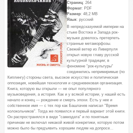
Страниц
: 264
Формат
: PDF
Размер
: 48,2 МВ
Язык
: русский
В непредсказуемой империи на
стыке Востока и Запада рок-
музыке довелось претерпеть
странные метаморфозы.
Свежий ветер из Ливерпуля
открыл новую главу русской
культурной традиции; в
феномене "рок-культуры"
соединились непримиримые (по
Киплингу) стороны света, высокое искусство и политическая
оппозиция, новейшая технология и средневековая организация.
Книга, которую вы открыли — не опыт популярного
музыковедения, а история. Как и у всякой истории, у нашей есть
начало и конец — рождение и смерть эпохи. Есть у нее и
собственное имя — с тех пор как Башлачев написал "Время
колокольчиков". Тогда же появился и первый вариант этой книги.
Он распространялся в виде "самиздата" и по понятным
причинам не включал никакой живой конкретики, которую потом
можно было бы предъявить хорошим людям на допросе...