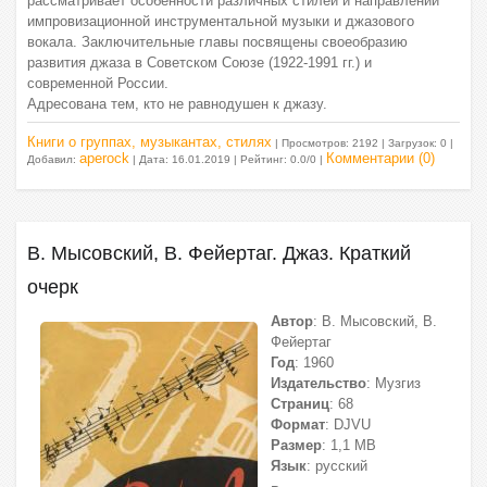
рассматривает особенности различных стилей и направлений
импровизационной инструментальной музыки и джазового
вокала. Заключительные главы посвящены своеобразию
развития джаза в Советском Союзе (1922-1991 гг.) и
современной России.
Адресована тем, кто не равнодушен к джазу.
Книги о группах, музыкантах, стилях
| Просмотров: 2192 | Загрузок: 0 |
aperock
Комментарии (0)
Добавил:
| Дата:
16.01.2019
| Рейтинг: 0.0/0 |
В. Мысовский, В. Фейертаг. Джаз. Краткий
очерк
Автор
: В. Мысовский, В.
Фейертаг
Год
: 1960
Издательство
: Музгиз
Страниц
: 68
Формат
: DJVU
Размер
: 1,1 МВ
Язык
: русский