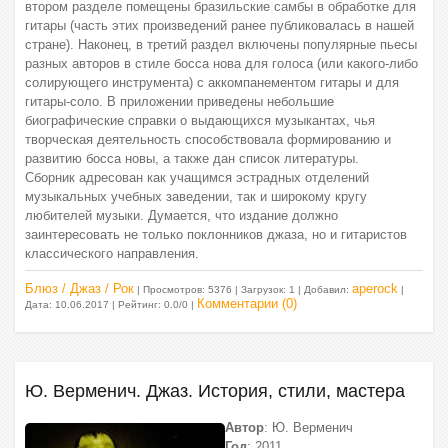
втором разделе помещены бразильские самбы в обработке для
гитары (часть этих произведений ранее публиковалась в нашей
стране). Наконец, в третий раздел включены популярные пьесы
разных авторов в стиле босса нова для голоса (или какого-либо
солирующего инструмента) с аккомпанементом гитары и для
гитары-соло. В приложении приведены небольшие
биографические справки о выдающихся музыкантах, чья
творческая деятельность способствовала формированию и
развитию босса новы, а также дан список литературы.
Сборник адресован как учащимся эстрадных отделений
музыкальных учебных заведении, так и широкому кругу
любителей музыки. Думается, что издание должно
заинтересовать не только поклонников джаза, но и гитаристов
классического направления.
Блюз / Джаз / Рок
aperock
| Просмотров: 5376 | Загрузок: 1 | Добавил:
|
Комментарии (0)
Дата:
10.06.2017
| Рейтинг: 0.0/0 |
Ю. Верменич. Джаз. История, стили, мастера
Автор
: Ю. Верменич
Год
: 2011