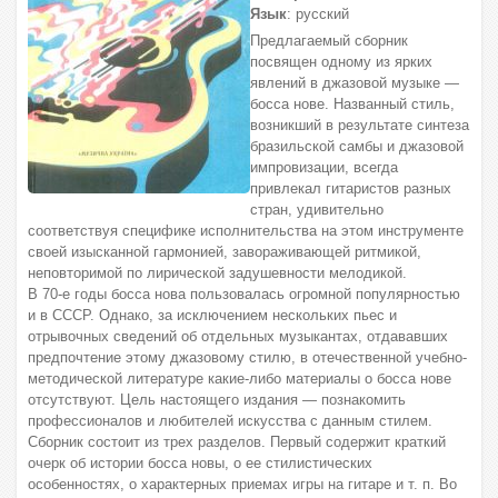
Язык
: русский
Предлагаемый сборник
посвящен одному из ярких
явлений в джазовой музыке —
босса нове. Названный стиль,
возникший в результате синтеза
бразильской самбы и джазовой
импровизации, всегда
привлекал гитаристов разных
стран, удивительно
соответствуя специфике исполнительства на этом инструменте
своей изысканной гармонией, завораживающей ритмикой,
неповторимой по лирической задушевности мелодикой.
В 70-е годы босса нова пользовалась огромной популярностью
и в СССР. Однако, за исключением нескольких пьес и
отрывочных сведений об отдельных музыкантах, отдававших
предпочтение этому джазовому стилю, в отечественной учебно-
методической литературе какие-либо материалы о босса нове
отсутствуют. Цель настоящего издания — познакомить
профессионалов и любителей искусства с данным стилем.
Сборник состоит из трех разделов. Первый содержит краткий
очерк об истории босса новы, о ее стилистических
особенностях, о характерных приемах игры на гитаре и т. п. Во