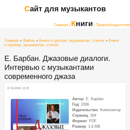
Сайт для музыкантов
Книги
Главная |
| Правообладателям
Главная
»
Файлы
»
Книги о группах, музыкантах, стилях
»
Книги
о группах, музыкантах, стилях
Е. Барбан. Джазовые диалоги.
Интервью с музыкантами
современного джаза
07.06.2020, 12:25
Автор
: Е. Барбан
Год
: 2006
Издательство
: Композитор
Страниц
: 304
Формат
: PDF
Размер
: 1,6 МВ