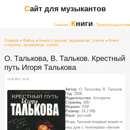
Сайт для музыкантов
Книги
Главная |
| Правообладателям
Главная
»
Файлы
»
Книги о группах, музыкантах, стилях
»
Книги
о группах, музыкантах, стилях
О. Талькова, В. Тальков. Крестный
путь Игоря Талькова
12.05.2017, 10:32
Автор
: О. Талькова, В. Тальков
Год
: 2006
Издательство
: Алгоритм
Страниц
: 400
Формат
: PDF
Размер
: 14,2 МВ
Язык
: русский
Игорь Тальков впервые вошел в
наш дом с телеэкрана «белым