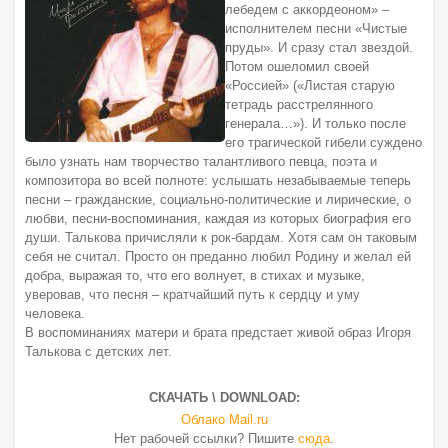
лебедем с аккордеоном» –
исполнителем песни «Чистые
пруды». И сразу стал звездой.
Потом ошеломил своей
«Россией» («Листая старую
тетрадь расстрелянного
генерала…»). И только после
его трагической гибели суждено
было узнать нам творчество талантливого певца, поэта и
композитора во всей полноте: услышать незабываемые теперь
песни – гражданские, социально-политические и лирические, о
любви, песни-воспоминания, каждая из которых биография его
души. Талькова причисляли к рок-бардам. Хотя сам он таковым
себя не считал. Просто он преданно любил Родину и желал ей
добра, выражая то, что его волнует, в стихах и музыке,
уверовав, что песня – кратчайший путь к сердцу и уму
человека.
В воспоминаниях матери и брата предстает живой образ Игоря
Талькова с детских лет.
СКАЧАТЬ \ DOWNLOAD:
Облако Mail.ru
Нет рабочей ссылки? Пишите
сюда
.