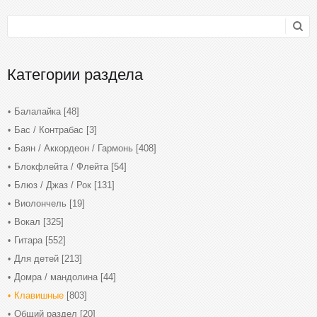
Категории раздела
Балалайка
[48]
Бас / Контрабас
[3]
Баян / Аккордеон / Гармонь
[408]
Блокфлейта / Флейта
[54]
Блюз / Джаз / Рок
[131]
Виолончель
[19]
Вокал
[325]
Гитара
[552]
Для детей
[213]
Домра / мандолина
[44]
Клавишные
[803]
Общий раздел
[20]