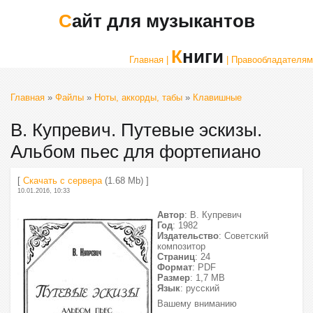
Сайт для музыкантов
Книги
Главная |
| Правообладателям
Главная
»
Файлы
»
Ноты, аккорды, табы
»
Клавишные
В. Купревич. Путевые эскизы.
Альбом пьес для фортепиано
[
Скачать с сервера
(1.68 Mb) ]
10.01.2016, 10:33
Автор
: В. Купревич
Год
: 1982
Издательство
: Советский
композитор
Страниц
: 24
Формат
: PDF
Размер
: 1,7 МВ
Язык
: русский
Вашему вниманию