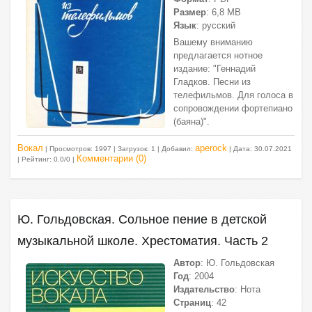
Размер
: 6,8 МВ
Язык
: русский
Вашему вниманию
предлагается нотное
издание: "Геннадий
Гладков. Песни из
телефильмов. Для голоса в
сопровождении фортепиано
(баяна)".
Вокал
aperock
| Просмотров: 1997 | Загрузок: 1 | Добавил:
| Дата:
30.07.2021
Комментарии (0)
| Рейтинг: 0.0/0 |
Ю. Гольдовская. Сольное пение в детской
музыкальной школе. Хрестоматия. Часть 2
Автор
: Ю. Гольдовская
Год
: 2004
Издательство
: Нота
Страниц
: 42