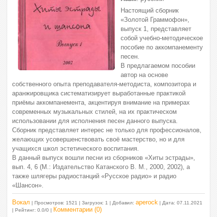
Настоящий сборник
«Золотой Граммофон»,
выпуск 1, представляет
собой учебно-методическое
пособие по аккомпанементу
песен.
В предлагаемом пособии
автор на основе
собственного опыта преподавателя-методиста, композитора и
аранжировщика систематизирует выработанные практикой
приёмы аккомпанемента, акцентируя внимание на примерах
современных музыкальных стилей, на их практическом
использовании для исполнения песен данного выпуска.
Сборник представляет интерес не только для профессионалов,
желающих усовершенствовать своё мастерство, но и для
учащихся школ эстетического воспитания.
В данный выпуск вошли песни из сборников «Хиты эстрады»,
вып. 4, 6 (М.: Издательство Катанского В. М., 2000, 2002), а
также шлягеры радиостанций «Русское радио» и радио
«Шансон».
Вокал
aperock
| Просмотров: 1521 | Загрузок: 1 | Добавил:
| Дата:
07.11.2021
Комментарии (0)
| Рейтинг: 0.0/0 |