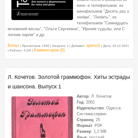
кино- и телефильмов: из
кинофильмов "Десять раз о
любви", "Любить"; из
телефильмов "Семнадцать
мгновений весны", "Ольга Сергеевна", "Ирония судьбы, или С
легким паром" и др.
Вокал
aperock
| Просмотров: 1546 | Загрузок: 1 | Добавил:
| Дата:
20.12.2021
Комментарии (0)
| Рейтинг: 0.0/0 |
Л. Кочетов. Золотой граммофон. Хиты эстрады
и шансона. Выпуск 1
Автор
: Л. Кочетов
Год
: 2002
Издательство
: Одесса:
Система-сервис
Страниц
: 25
Формат
: PDF
Размер
: 1,2 МВ
Язык
: русский