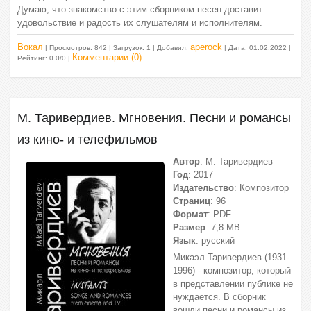
Думаю, что знакомство с этим сборником песен доставит
удовольствие и радость их слушателям и исполнителям.
Вокал
aperock
| Просмотров: 842 | Загрузок: 1 | Добавил:
| Дата:
01.02.2022
|
Комментарии (0)
Рейтинг: 0.0/0 |
М. Таривердиев. Мгновения. Песни и романсы
из кино- и телефильмов
Автор
: М. Таривердиев
Год
: 2017
Издательство
: Композитор
Страниц
: 96
Формат
: PDF
Размер
: 7,8 МВ
Язык
: русский
Микаэл Таривердиев (1931-
1996) - композитор, который
в представлении публике не
нуждается. В сборник
вошли песни и романсы из