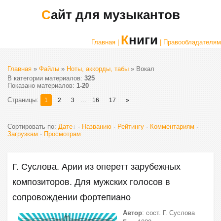
Сайт для музыкантов
Книги
Главная |
| Правообладателям
Главная
»
Файлы
»
Ноты, аккорды, табы
» Вокал
В категории материалов
:
325
Показано материалов
:
1-20
Страницы
:
...
1
2
3
16
17
»
Сортировать по
:
Дате
·
Названию
·
Рейтингу
·
Комментариям
·
Загрузкам
·
Просмотрам
Г. Суслова. Арии из оперетт зарубежных
композиторов. Для мужских голосов в
сопровождении фортепиано
Автор
: сост. Г. Суслова