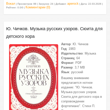
Вокал
aperock
| Просмотров: 88 | Загрузок: 24 | Добавил:
| Дата:
22.03.2026
|
Комментарии (0)
Рейтинг: 0.0/0 |
Ю. Чичков. Музыка русских узоров. Сюита для
детского хора
Автор
: Ю. Чичков
Год
: 1983
Издательство
: Музыка
Страниц
: 64
Формат
: PDF
Размер
: 3,7 МВ
Язык
: русский
Вашему вниманию
предлагается нотное
издание: "Ю. Чичков.
Музыка русских узоров.
Сюита для детского хора в
сопровождении
фортепиано". Стихи П.