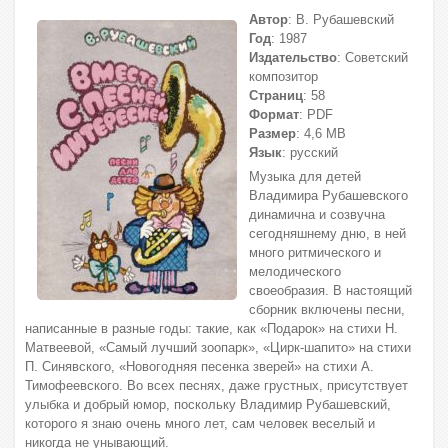
Автор
: В. Рубашевский
Год
: 1987
Издательство
: Советский
композитор
Страниц
: 58
Формат
: PDF
Размер
: 4,6 МВ
Язык
: русский
Музыка для детей
Владимира Рубашевского
динамична и созвучна
сегодняшнему дню, в ней
много ритмического и
мелодического
своеобразия. В настоящий
сборник включены песни,
написанные в разные годы: такие, как «Подарок» на стихи Н.
Матвеевой, «Самый лучший зоопарк», «Цирк-шапито» на стихи
П. Синявского, «Новогодняя песенка зверей» на стихи А.
Тимофеевского. Во всех песнях, даже грустных, присутствует
улыбка и добрый юмор, поскольку Владимир Рубашевский,
которого я знаю очень много лет, сам человек веселый и
никогда не унывающий.