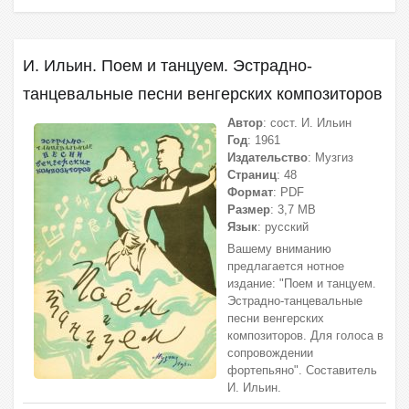
И. Ильин. Поем и танцуем. Эстрадно-
танцевальные песни венгерских композиторов
Автор
: сост. И. Ильин
Год
: 1961
Издательство
: Музгиз
Страниц
: 48
Формат
: PDF
Размер
: 3,7 МВ
Язык
: русский
Вашему вниманию
предлагается нотное
издание: "Поем и танцуем.
Эстрадно-танцевальные
песни венгерских
композиторов. Для голоса в
сопровождении
фортепьяно". Составитель
И. Ильин.