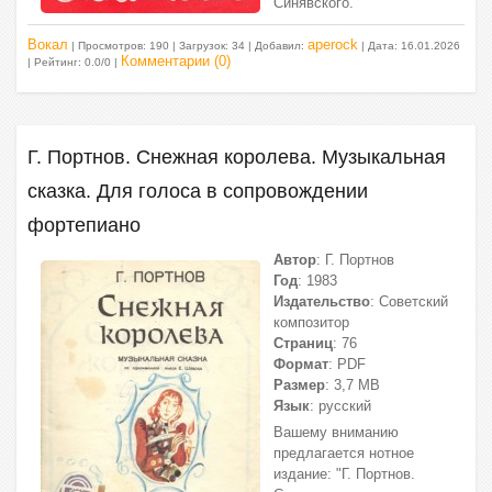
Синявского.
Вокал
aperock
| Просмотров: 190 | Загрузок: 34 | Добавил:
| Дата:
16.01.2026
Комментарии (0)
| Рейтинг: 0.0/0 |
Г. Портнов. Снежная королева. Музыкальная
сказка. Для голоса в сопровождении
фортепиано
Автор
: Г. Портнов
Год
: 1983
Издательство
: Советский
композитор
Страниц
: 76
Формат
: PDF
Размер
: 3,7 МВ
Язык
: русский
Вашему вниманию
предлагается нотное
издание: "Г. Портнов.