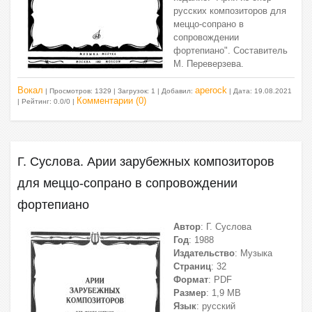
русских композиторов для
меццо-сопрано в
сопровождении
фортепиано". Составитель
М. Переверзева.
Вокал
aperock
| Просмотров: 1329 | Загрузок: 1 | Добавил:
| Дата:
19.08.2021
Комментарии (0)
| Рейтинг: 0.0/0 |
Г. Суслова. Арии зарубежных композиторов
для меццо-сопрано в сопровождении
фортепиано
Автор
: Г. Суслова
Год
: 1988
Издательство
: Музыка
Страниц
: 32
Формат
: PDF
Размер
: 1,9 МВ
Язык
: русский