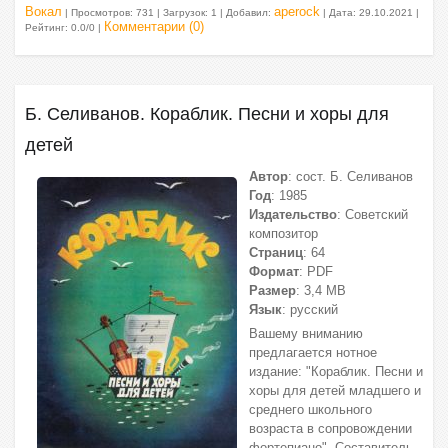
Вокал
aperock
| Просмотров: 731 | Загрузок: 1 | Добавил:
| Дата:
29.10.2021
|
Комментарии (0)
Рейтинг: 0.0/0 |
Б. Селиванов. Кораблик. Песни и хоры для
детей
Автор
: сост. Б. Селиванов
Год
: 1985
Издательство
: Советский
композитор
Страниц
: 64
Формат
: PDF
Размер
: 3,4 МВ
Язык
: русский
Вашему вниманию
предлагается нотное
издание: "Кораблик. Песни и
хоры для детей младшего и
среднего школьного
возраста в сопровождении
фортепиано". Составитель