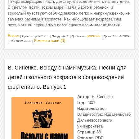
Птицы возвращают нас к детству, к весне жизни, к началу дней.
В светлом поэтическом мире Павла Барто и ребенок, и
взрослый чувствуют себя одинаково легко и непринужденно, не
замечая разницы в возрасте. Как не ощущает возраста сам
поэт, хотя он перешагнул порог своего восьмидесятилетия.
Вокал
aperock
| Просмотров: 1103 | Загрузок: 1 | Добавил:
| Дата:
14.04.2022
Комментарии (0)
| Рейтинг: 0.0/0 |
В. Синенко. Всюду с нами музыка. Песни для
детей школьного возраста в сопровождении
фортепиано. Выпуск 1
Автор
: В. Синенко
Год
: 2001
Издательство
:
Владивосток: Издательство
Дальневосточного
университета
Страниц
: 88
Формат
: PDF