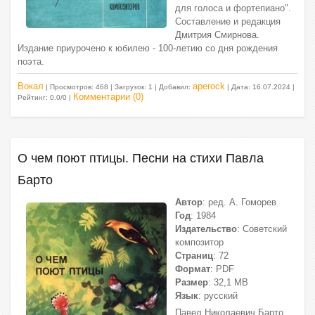
для голоса и фортепиано".
Составление и редакция
Дмитрия Смирнова.
Издание приурочено к юбилею - 100-летию со дня рождения
поэта.
Вокал
aperock
| Просмотров: 468 | Загрузок: 1 | Добавил:
| Дата:
16.07.2024
|
Комментарии (0)
Рейтинг: 0.0/0 |
О чем поют птицы. Песни на стихи Павла
Барто
Автор
: ред. А. Гоморев
Год
: 1984
Издательство
: Советский
композитор
Страниц
: 72
Формат
: PDF
Размер
: 32,1 МВ
Язык
: русский
Павел Николаевич Барто