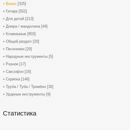
Вокал
[325]
Гитара
[552]
Для детей
[213]
Домра / мандолина
[44]
Клавишные
[803]
Общий раздел
[20]
Песенники
[20]
Народные инструменты
[5]
Разное
[17]
Саксофон
[16]
Скрипка
[146]
Труба / Туба / Тромбон
[30]
Ударные инструменты
[9]
Статистика