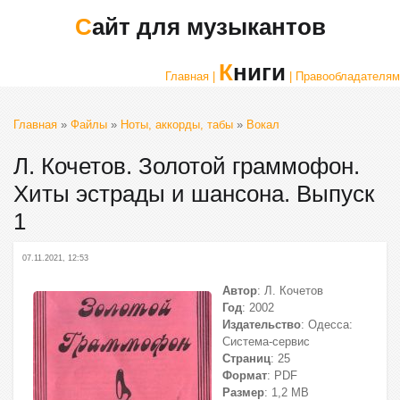
Сайт для музыкантов
Книги
Главная |
| Правообладателям
Главная
»
Файлы
»
Ноты, аккорды, табы
»
Вокал
Л. Кочетов. Золотой граммофон.
Хиты эстрады и шансона. Выпуск
1
07.11.2021, 12:53
Автор
: Л. Кочетов
Год
: 2002
Издательство
: Одесса:
Система-сервис
Страниц
: 25
Формат
: PDF
Размер
: 1,2 МВ