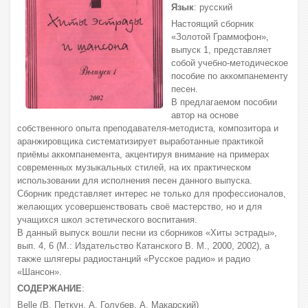
Язык
: русский
Настоящий сборник
«Золотой Граммофон»,
выпуск 1, представляет
собой учебно-методическое
пособие по аккомпанементу
песен.
В предлагаемом пособии
автор на основе
собственного опыта преподавателя-методиста, композитора и
аранжировщика систематизирует выработанные практикой
приёмы аккомпанемента, акцентируя внимание на примерах
современных музыкальных стилей, на их практическом
использовании для исполнения песен данного выпуска.
Сборник представляет интерес не только для профессионалов,
желающих усовершенствовать своё мастерство, но и для
учащихся школ эстетического воспитания.
В данный выпуск вошли песни из сборников «Хиты эстрады»,
вып. 4, 6 (М.: Издательство Катанского В. М., 2000, 2002), а
также шлягеры радиостанций «Русское радио» и радио
«Шансон».
СОДЕРЖАНИЕ
:
Belle (В. Петкун, А. Голубев, А. Макарский)