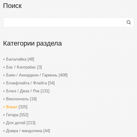
Поиск
Категории раздела
Балалайка
[48]
Бас / Контрабас
[3]
Баян / Аккордеон / Гармонь
[408]
Блокфлейта / Флейта
[54]
Блюз / Джаз / Рок
[131]
Виолончель
[19]
Вокал
[325]
Гитара
[552]
Для детей
[213]
Домра / мандолина
[44]