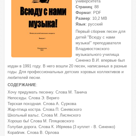
университета
Страниц
: 88
Формат
: PDF
Размер
: 10,2 МВ
Язык
: русский
Первый сборник песен для
детей "Всюду с нами
музыка!" преподавателя
Владивостокского
музыкального училища
Синенко В.И. впервые был
издан в 1991 году. В него вошли 20 песен, написанных в разные
годы. Для профессиональных детских хоровых коллективов и
любителей песни.
СОДЕРЖАНИЕ
:
Хочу придумать песенку. Слова М. Танича
Непоседы. Слова Э. Вериго
Терская походная. Слова А. Суркова
Жар-птица костра. Слова П. Синявского
Школьный вальс. Слова М. Лисянского
Хорошо бы! Слова М. Пляцковского
Голубая дорога. Слова К. Ибряева (3 куплет - В. Синенко)
Кораблик. Слова В. Орлова