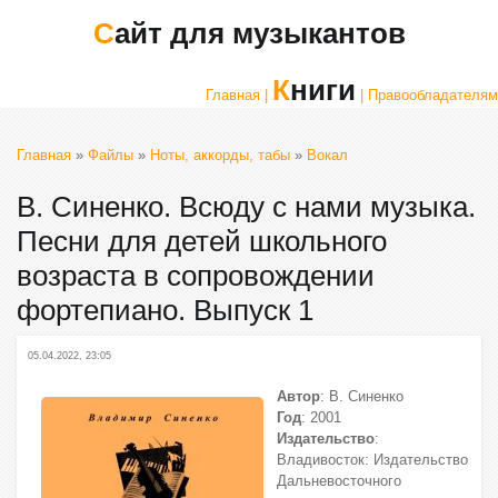
Сайт для музыкантов
Книги
Главная |
| Правообладателям
Главная
»
Файлы
»
Ноты, аккорды, табы
»
Вокал
В. Синенко. Всюду с нами музыка.
Песни для детей школьного
возраста в сопровождении
фортепиано. Выпуск 1
05.04.2022, 23:05
Автор
: В. Синенко
Год
: 2001
Издательство
:
Владивосток: Издательство
Дальневосточного