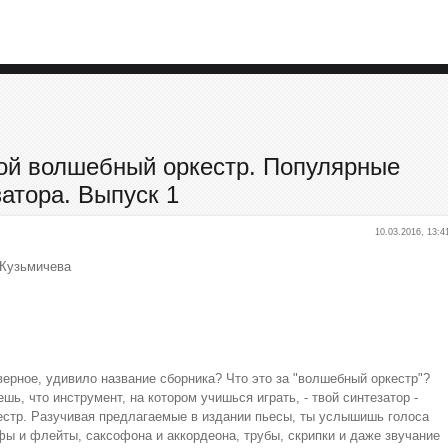
Мой волшебный оркестр. Популярные
атора. Выпуск 1
10.03.2016, 13:4
 Кузьмичева
верное, удивило название сборника? Что это за "волшебный оркестр"?
шь, что инструмент, на котором учишься играть, - твой синтезатор -
естр. Разучивая предлагаемые в издании пьесы, ты услышишь голоса
фы и флейты, саксофона и аккордеона, трубы, скрипки и даже звучание