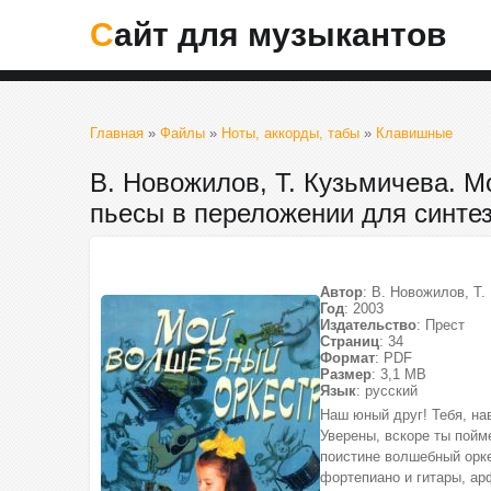
Сайт для музыкантов
Главная
»
Файлы
»
Ноты, аккорды, табы
»
Клавишные
В. Новожилов, Т. Кузьмичева. 
пьесы в переложении для синтез
Автор
: В. Новожилов, Т.
Год
: 2003
Издательство
: Прест
Страниц
: 34
Формат
: PDF
Размер
: 3,1 МВ
Язык
: русский
Наш юный друг! Тебя, на
Уверены, вскоре ты пойме
поистине волшебный орк
фортепиано и гитары, ар