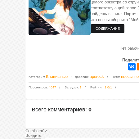
целого оркестра со стру
соответствующий голос (т
найдешь в книге. Партия
что пьесы сборника "Мой
Нет рабо
Поделит
Клавишные
aperock
пьесы
но
Категория
:
Добавил
:
Теги
:
,
Просмотров
:
4647
Загрузок
:
1
Рейтинг
:
1.0
/
1
Всего комментариев
:
0
ComForm">
Войдите: