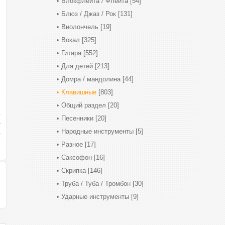
Блокфлейта / Флейта
[54]
Блюз / Джаз / Рок
[131]
Виолончель
[19]
Вокал
[325]
Гитара
[552]
Для детей
[213]
Домра / мандолина
[44]
Клавишные
[803]
Общий раздел
[20]
Песенники
[20]
Народные инструменты
[5]
Разное
[17]
Саксофон
[16]
Скрипка
[146]
Труба / Туба / Тромбон
[30]
Ударные инструменты
[9]