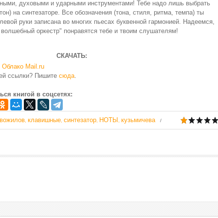
нными, духовыми и ударными инструментами! Тебе надо лишь выбрать
он) на синтезаторе. Все обозначения (тона, стиля, ритма, темпа) ты
 левой руки записана во многих пьесах буквенной гармонией. Надеемся,
 волшебный оркестр" понравятся тебе и твоим слушателям!
СКАЧАТЬ:
Облако Mail.ru
чей ссылки? Пишите
сюда
.
ься книгой в соцсетях:
вожилов
клавишные
синтезатор
НОТЫ
кузьмичева
,
,
,
,