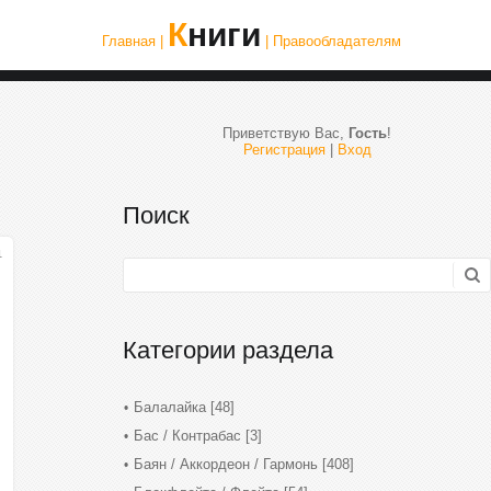
Книги
Главная |
| Правообладателям
Приветствую Вас
,
Гость
!
Регистрация
|
Вход
Поиск
1
Категории раздела
Балалайка
[48]
Бас / Контрабас
[3]
Баян / Аккордеон / Гармонь
[408]