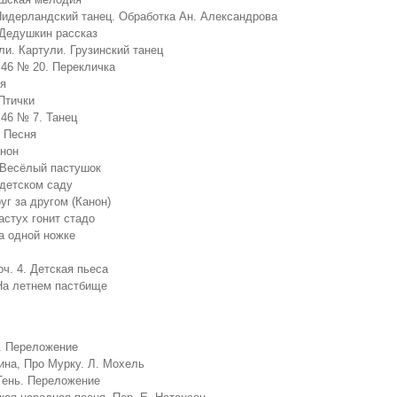
 Нидерландский танец. Обработка Ан. Александрова
 Дедушкин рассказ
ли. Картули. Грузинский танец
. 46 № 20. Перекличка
ня
 Птички
. 46 № 7. Танец
. Песня
анон
 Весёлый пастушок
 детском саду
уг за другом (Канон)
астух гонит стадо
а одной ножке
оч. 4. Детская пьеса
 На летнем пастбище
ь. Переложение
ина, Про Мурку. Л. Мохель
 Тень. Переложение