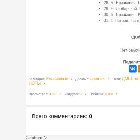
28. Б. Ерзакович.
29. Н. Любарский.
30. Б. Ерзакович.
31. Г. Петров. На 
СКА
Нет рабо
Поделит
Клавишные
aperock
ДМШ
на
Категория
:
Добавил
:
Теги
:
,
НОТЫ
Просмотров
:
3702
Загрузок
:
1
Рейтинг
:
0.0
/
0
Всего комментариев
:
0
ComForm">