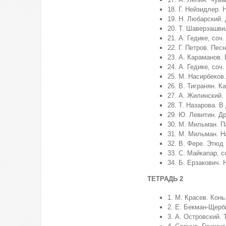
18. Г. Нейзидлер.
19. Н. Любарский.
20. Т. Шаверзашви
21. А. Гедике, соч
22. Г. Петров. Пес
23. А. Караманов.
24. А. Гедике, соч
25. М. Насирбеков
26. В. Тигранян. К
27. А. Жилинский.
28. Т. Назарова. В
29. Ю. Левитин. Др
30. М. Мильман. П
31. М. Мильман. Н
32. В. Фере. Этюд
33. С. Майкапар, с
34. Б. Ерзакович.
ТЕТРАДЬ 2
1. М. Красев. Кон
2. Е. Бекман-Щерб
3. А. Островский.