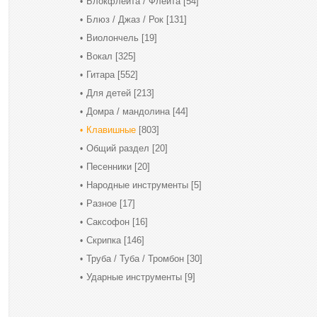
Блокфлейта / Флейта
[54]
Блюз / Джаз / Рок
[131]
Виолончель
[19]
Вокал
[325]
Гитара
[552]
Для детей
[213]
Домра / мандолина
[44]
Клавишные
[803]
Общий раздел
[20]
Песенники
[20]
Народные инструменты
[5]
Разное
[17]
Саксофон
[16]
Скрипка
[146]
Труба / Туба / Тромбон
[30]
Ударные инструменты
[9]