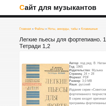
Сайт для музыкантов
Главная
»
Файлы
»
Ноты, аккорды, табы
»
Клавишные
Легкие пьесы для фортепиано. 
Тетради 1,2
Автор
: под ред. В. Ната
Год
: 1965
Издательство
: Музыка
Страниц
: 24 + 28
Формат
: PDF
Размер
: 3,0 МВ
Язык
: русский
Издание серии «Советск
фортепианного творчеств
В серию входят оригина
программы фортепианных 