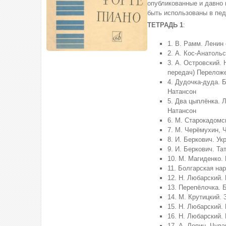
опубликованные и давно 
быть использованы в пед
ТЕТРАДЬ 1
:
1. В. Рамм. Ленин
2. А. Кос-Анатоль
3. А. Островский.
передач) Переложе
4. Дудочка-дуда. 
Натансон
5. Два цыплёнка. 
Натансон
6. М. Старокадомс
7. М. Черёмухин, 
8. И. Беркович. У
9. И. Беркович. Та
10. М. Магиденко.
11. Болгарская на
12. Н. Любарский.
13. Перепёлочка. 
14. М. Крутицкий.
15. Н. Любарский.
16. Н. Любарский. 
17. А. Лепин. Чув