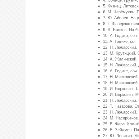
4. Солнце. Грузинс
5. Кузнец. Литовс
6. М. Черёмухин. 
7. Ю. Абелев. На 
8. Г. Шаверзашвил
9. В. Волков. На б
10. А. Гедике, соч
11. А. Гедике, соч
12. Н. Любарский.
13. М. Крутицкий.
14. А. Жилинский.
15. Н. Любарский.
16. А. Гедике, соч
17. Н. Мясковский,
18. Н. Мясковский
19. И. Беркович. Т
20. И. Беркович. 
21. Н. Любарский.
22. Т. Назарова. Э
23. Н. Любарский.
24. М. Насирбеков
25. В. Фере. Колы
26. Б. Зейдман. П
27. Ю. Левитин. М