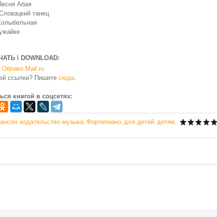
 Песня Абая
 Словацкий танец
 Колыбельная
лужайке
ЧАТЬ \ DOWNLOAD:
Облако Mail.ru
чей ссылки? Пишите
сюда
.
ься книгой в соцсетях:
тансон
издательство музыка
Фортепиано
для детей
детям
,
,
,
,
,