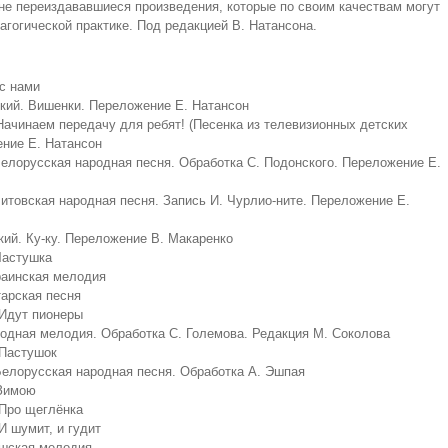
не переиздававшиеся произведения, которые по своим качествам могут
агогической практике. Под редакцией В. Натансона.
 с нами
ский. Вишенки. Переложение Е. Натансон
 Начинаем передачу для ребят! (Песенка из телевизионных детских
ние Е. Натансон
Белорусская народная песня. Обработка С. Подонского. Переложение Е.
Литовская народная песня. Запись И. Чурлио-ните. Переложение Е.
кий. Ку-ку. Переложение В. Макаренко
Частушка
краинская мелодия
тарская песня
 Идут пионеры
родная мелодия. Обработка С. Големова. Редакция М. Соколова
 Пастушок
Белорусская народная песня. Обработка А. Эшпая
 Зимою
 Про щеглёнка
И шумит, и гудит
ашская мелодия