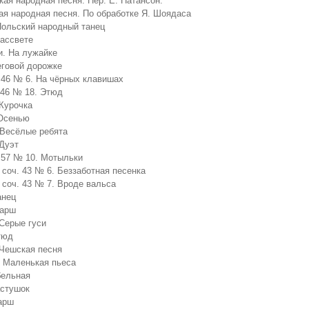
кая народная песня. Пер. Е. Натансон.
кая народная песня. По обработке Я. Шоядаса
Польский народный танец
рассвете
и. На лужайке
еговой дорожке
. 46 № 6. На чёрных клавишах
. 46 № 18. Этюд
 Курочка
 Осенью
 Весёлые ребята
 Дуэт
. 57 № 10. Мотыльки
 соч. 43 № 6. Беззаботная песенка
, соч. 43 № 7. Вроде вальса
анец
Марш
 Серые гуси
тюд
 Чешская песня
. Маленькая пьеса
бельная
астушок
арш