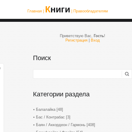
Книги
Главная |
| Правообладателям
Приветствую Вас
,
Гость
!
Регистрация
|
Вход
Поиск
3
Категории раздела
Балалайка
[48]
Бас / Контрабас
[3]
Баян / Аккордеон / Гармонь
[408]