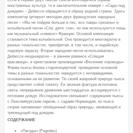
иностранных культур, то в заключительном номере – «Сады под
дождем» – Дебюсси обращается в образу родной страны. Здесь
композитор цитирует мелодии двух французских народных
песен – «Мы не пойдем больше в лес, все лавры срезаны» и
колыбельной песни «Спи, дитя, спи», но они используются лишь
как музыкальный «символ» Франции. Основой композиции
становится тема колыбельной. Она проводится многократно в
разных тональностях, приобретая, в том числе, и лидийскую
ладовую окраску. Вторая народная песня использовалась
Дебюсси неоднократно – в раннем романсе «Спящая
красавица», в оркестровом произведении «Весенние хороводы».
Форма пьесы близка староконцертной: проведение основной
темы в разных тональностях чередуется с интермедиями,
основанными на ее развитии. По своей жанровой природе пьеса
представляет собой токкату. Ее звонкая фактура исполнена
света, непрерывное движение шестнадцатых ассоциируется с
потоками дождя. Исследователи связывают содержание пьесы
с Люксембургским парком, с садами Нормандии, но пьеса
скорее напоминает обобщенный образ природы, оживающей и
трепещущей под дождем.
СОДЕРЖАНИЕ
:
«Пагоды»
(Pagodes)