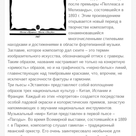
после премьеры «Пеллеаса и
Мелизанды», состоявшейся в
1893 г. Этим произведением
открывается новый период в
творчестве композитора,
ознаменовавшийся
многочисленными стилевыми
находками и достижениями в области фортепианной музыки.
Заглавие, которое композитор дал сюите – это термин
изобразительного искусства, обозначающий оттиск с гравюры.
Таким образом, название настраивает не только на конкретную
«зримость» образов, но и на графичность «черно-белых» линий,
главенствующих над тембровыми красками, что, впрочем, не
исключает красочности фактуры и гармонии.
Три пьесы «Эстампов» представляют собой воплощение
образов трех национальных культур – Китая, Испании и
Франции. Каждый из этих «портретов» создается посредством
особой ладовой окраски и колористических приемов, зачастую
напоминающих о звучании национальных инструментов.
Музыкальный «мир» Китая представлен в первой пьесе –
«Пагоды». Во время Всемирной выставки, состоявшейся в 1889
г. в Париже, композитор слушал гамелан – традиционный
яванский оркестр. Его очень заинтересовало необычное для