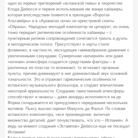
одно из первых претворений «испанской темы» в творчестве
Клода Дебюсси и первое использование им жанра хабанеры,
которая впоследствии появится в прелюдии «Воротах
Альгамбры» и в «Ароматах ночи» из оркестровой сюиты
«Образы». Народных мелодий композитор не цитирует, но очень
тонко передает ритмические особенности хабанеры – с
пунктирным ритмом сопровождения сочетается триоль и дуоль
в мелодическом голосе. Присутствуют и черты стиля
фламенко, в частности, нисходящее гаммаобразное движение с
увеличенными секундами. Сумеречная «вечерняя» или даже
«ночная» атмосфера создается средствами фактуры – в
различных ее пластах то возникают, то исчезают органные
пункты, причем доминирует в них доминантовый звук основной
тональности. Это и отражает гармонические особенности
испанского музыкального фольклора, и создает впечатление
некоторой ирреальности. Созданию таинственной атмосферы
способствуют и нюансы – даже аккорды исполняются на pp.
Форма складывается из причудливого чередования нескольких
мотивов. Пьесу высоко оценил Мануэль де Фалья. По словам
испанского композитора, «все произведение, включая
множество деталей, дает почувствовать, что это – Испания». А
ведь на момент создания «Эстампов» Дебюсси еще не посещал
Испанию!
Если в первых двух пьесах сюиты воплощались образы