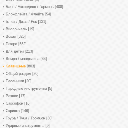
Баян / Аккордеон / Гармонь
[408]
Блокфлейта / Флейта
[54]
Блюз / Джаз / Рок
[131]
Виолончель
[19]
Вокал
[325]
Гитара
[552]
Для детей
[213]
Домра / мандолина
[44]
Клавишные
[803]
Общий раздел
[20]
Песенники
[20]
Народные инструменты
[5]
Разное
[17]
Саксофон
[16]
Скрипка
[146]
Труба / Туба / Тромбон
[30]
Ударные инструменты
[9]