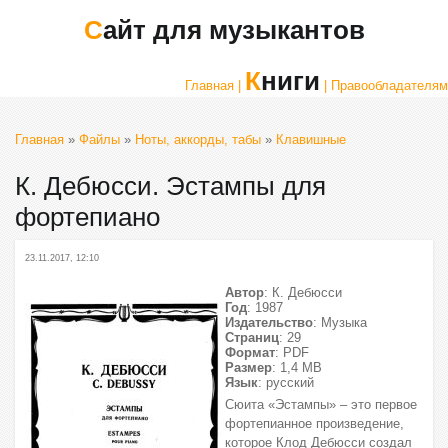
Сайт для музыкантов
Книги
Главная |
| Правообладателям
Главная
»
Файлы
»
Ноты, аккорды, табы
»
Клавишные
К. Дебюсси. Эстампы для
фортепиано
23.11.2017, 12:10
Автор
: К. Дебюсси
Год
: 1987
Издательство
: Музыка
Страниц
: 29
Формат
: PDF
Размер
: 1,4 МВ
Язык
: русский
Сюита «Эстампы» – это первое
фортепианное произведение,
которое Клод Дебюсси создал