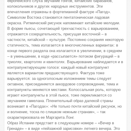
европейского слуха звучание гонгов, китайских барабанов,
колокольчиков и других народных инструментов. Эти
впечатления отражены в фортепианной фактуре «Пагод».
Символом Востока становится пентатоническая ладовая
окраска. Ритмический рисунок напоминает китайские мелодии.
В форме пьесы, сочетающей трехчастность с варьированием,
отражается созерцательность, присущая восточной – в
частности, китайской – культуре. Постоянно сохраняя некоторую
статичность, тема излагается в многочисленных вариантах: в
конце первого раздела она излагается в увеличении, в среднем
– в уменьшении, в коде «рассыпается» потоком фигураций – в
триолях, квартолях и квинтолях. Варьирование наблюдается и в
контрапунктирующем голосе: каждый новый контрапункт
является вариантом предшествующего. Фактура тоже
варьируется: за одноголосным изложением темы следует
октавное, присоединяется аккордовое сопровождение, тема и
контрапункты меняются местами. Колоссальная роль, которую
играют контрапункты в этой пьесе, тоже перекликается со
звучанием гамелана. Пленительный образ далекой страны
возникает в «Пагодах»: «Не только почти китайский рисунок, но
и волнение, тоска по слишком нежным странам», – так
охарактеризовала ее Маргарита Лонг.
Образ Испании предстает в следующем номере – «Вечер в
Гренаде» – в виде «пейзажной зарисовки» летнего вечера. Это