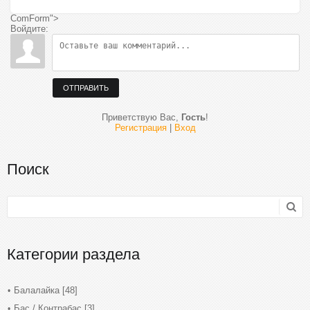
ComForm">
Войдите:
ОТПРАВИТЬ
Приветствую Вас
,
Гость
!
Регистрация
|
Вход
Поиск
Категории раздела
Балалайка
[48]
Бас / Контрабас
[3]