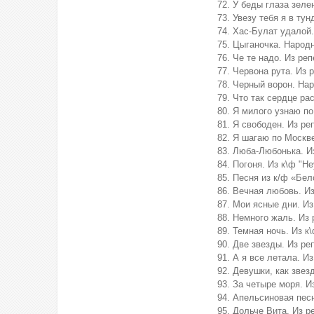
У беды глаза зеле
Увезу тебя я в тун
Хас-Булат удалой.
Цыганочка. Народ
Че те надо. Из ре
Червона рута. Из 
Черный ворон. Нар
Что так сердце ра
Я милого узнаю по
Я свободен. Из ре
Я шагаю по Москве
Люба-Любонька. Из
Погоня. Из к\ф "Н
Песня из к/ф «Бел
Вечная любовь. И
Мои ясные дни. Из
Немного жаль. Из 
Темная ночь. Из к
Две звезды. Из ре
А я все летала. И
Девушки, как звез
За четыре моря. И
Апельсиновая песн
Дольче Вита. Из 