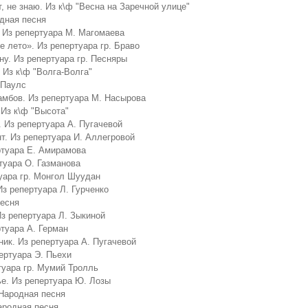
, не знаю. Из к\ф "Весна на Заречной улице"
дная песня
 Из репертуара М. Магомаева
 лето». Из репертуара гр. Браво
у. Из репертуара гр. Песняры
 Из к\ф "Волга-Волга"
 Паулс
амбов. Из репертуара М. Насырова
Из к\ф "Высота"
 Из репертуара А. Пугачевой
. Из репертуара И. Аллегровой
ртуара Е. Амирамова
туара О. Газманова
уара гр. Монгол Шуудан
Из репертуара Л. Гурченко
песня
Из репертуара Л. Зыкиной
туара А. Герман
ик. Из репертуара А. Пугачевой
ертуара Э. Пьехи
туара гр. Мумий Тролль
е. Из репертуара Ю. Лозы
 Народная песня
Народная песня