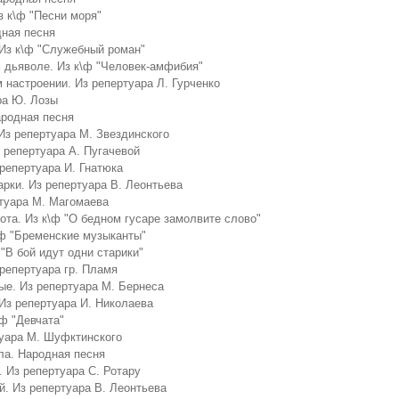
з к\ф "Песни моря"
дная песня
 Из к\ф "Служебный роман"
 дьяволе. Из к\ф "Человек-амфибия"
 настроении. Из репертуара Л. Гурченко
ра Ю. Лозы
ародная песня
Из репертуара М. Звездинского
з репертуара А. Пугачевой
 репертуара И. Гнатюка
рки. Из репертуара В. Леонтьева
туара М. Магомаева
ота. Из к\ф "О бедном гусаре замолвите слово"
\ф "Бременские музыканты"
"В бой идут одни старики"
 репертуара гр. Пламя
ые. Из репертуара М. Бернеса
Из репертуара И. Николаева
\ф "Девчата"
туара М. Шуфктинского
ла. Народная песня
. Из репертуара С. Ротару
й. Из репертуара В. Леонтьева