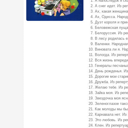
А напоследок я ск
А снег идет. Из р
Ах, какая женщина
Ах, Одесса. Народ
Дуэт короля и при
Беловежская пуща.
Белоруссия. Из ре
В лесу родилась е
Валенки. Народна
Виновата ли я. На
Вологда. Из репер
Вся жизнь впереди
Генералы песчаных
День рожденья. Из
Дорогие мои стари
Дружба. Из реперт
Желаю тебе. Из ре
Зайка моя. Из реп
Звездочка моя ясн
Зеленоглазое такс
Как молоды мы был
Карнавала нет. Из
Это любовь. Из ре
Клен. Из репертуар