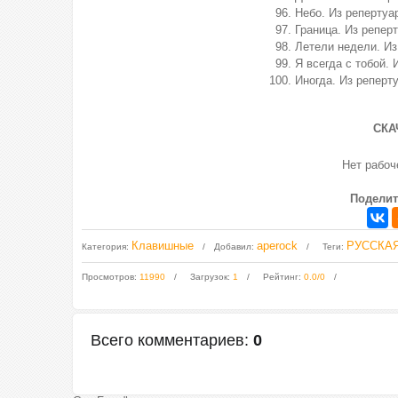
Небо. Из репертуа
Граница. Из репер
Летели недели. И
Я всегда с тобой. 
Иногда. Из реперт
СКА
Нет рабо
Поделит
Клавишные
aperock
РУССКА
Категория
:
Добавил
:
Теги
:
Просмотров
:
11990
Загрузок
:
1
Рейтинг
:
0.0
/
0
Всего комментариев
:
0