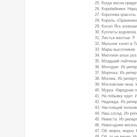
Когда весна придет
Коробейники. Наро
Королева красоты.
Король «Оранжевое
Косил Ясь конюшин
Куплеты водовоза.
Листья желтые. Р.
Мальчик хочет в Т
Марш высотников. 
Миллион алых роз.
Младший лейтенант
Молодая. Из репе
Морячка. Из репер
Москва. Из реперт
Московские окна. 
Мурка. Народная 
На побывку едет. 
Надежда. Из репер
Настоящий полковн
Наш сосед. Из реп
Невеста. Из репер
Новогоднее весель
Ой, мороз, мороз.
Ой, то не вечер. 