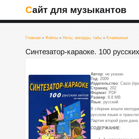
Сайт для музыкантов
Главная
»
Файлы
»
Ноты, аккорды, табы
»
Клавишные
Синтезатор-караоке. 100 русских
Автор
: не указан
Год
: 2009
Издательство
: Casio (п
Страниц
: 202
Формат
: PDF
Размер
: 8,8 МВ
Язык
: русский
В сборник вошли мелодии
русском языке и трансли
Партия второй руки дана
СОДЕРЖАНИЕ
: