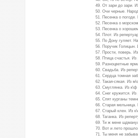
От зари до зари. И
Очи черные. Наро
Песенка о погоде.
Песенка о морском
Песенка о хорошем
Плот. Из репертуа
По Дону гуляет. Н
Поручик Голицын. 
Прости, поверь. И
Птица счастья. Из
Разноцветные ярма
Свадьба. Из репер
Сердца томная заб
Такая-сякая. Из м
Смуглянка. Из к\ф 
Снег кружится. Из
Спят курганы темн
Старая мельница. 
Старый клен. Из к
Таганка. Из репер
Ти ж мене шдману
Вот и лето прошло
Ты меня не забыва