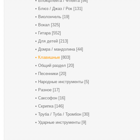
Блокфлейта / Флейта
[54]
Блюз / Джаз / Рок
[131]
Виолончель
[19]
Вокал
[325]
Гитара
[552]
Для детей
[213]
Домра / мандолина
[44]
Клавишные
[803]
Общий раздел
[20]
Песенники
[20]
Народные инструменты
[5]
Разное
[17]
Саксофон
[16]
Скрипка
[146]
Труба / Туба / Тромбон
[30]
Ударные инструменты
[9]