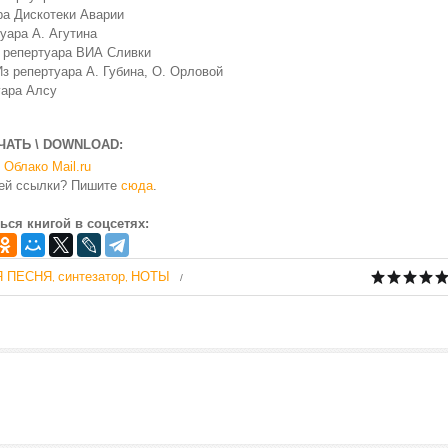
ра Дискотеки Аварии
туара А. Агутина
з репертуара ВИА Сливки
Из репертуара А. Губина, О. Орловой
уара Алсу
ЧАТЬ \ DOWNLOAD:
Облако Mail.ru
чей ссылки? Пишите
сюда
.
ься книгой в соцсетях:
Я ПЕСНЯ
синтезатор
НОТЫ
,
,