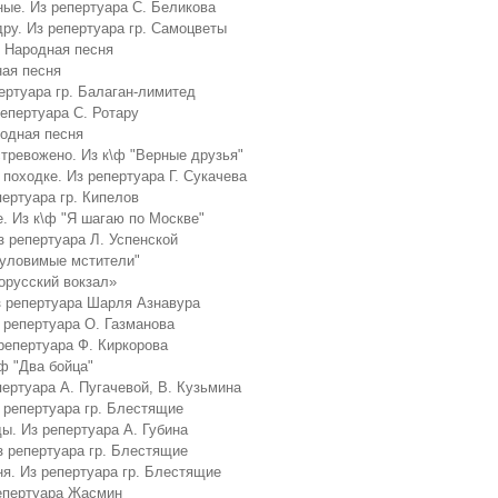
ные. Из репертуара С. Беликова
дру. Из репертуара гр. Самоцветы
 Народная песня
ная песня
пертуара гр. Балаган-лимитед
репертуара С. Ротару
одная песня
стревожено. Из к\ф "Верные друзья"
 походке. Из репертуара Г. Сукачева
пертуара гр. Кипелов
. Из к\ф "Я шагаю по Москве"
 репертуара Л. Успенской
еуловимые мстители"
орусский вокзал»
з репертуара Шарля Азнавура
 репертуара О. Газманова
репертуара Ф. Киркорова
\ф "Два бойца"
пертуара А. Пугачевой, В. Кузьмина
з репертуара гр. Блестящие
ды. Из репертуара А. Губина
з репертуара гр. Блестящие
я. Из репертуара гр. Блестящие
репертуара Жасмин