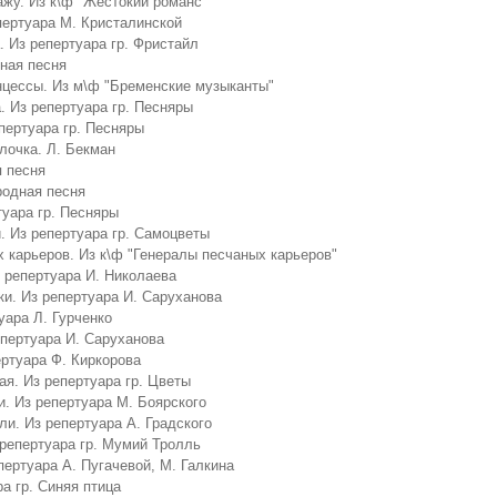
ажу. Из к\ф "Жестокий романс"
епертуара М. Кристалинской
. Из репертуара гр. Фристайл
ная песня
нцессы. Из м\ф "Бременские музыканты"
 Из репертуара гр. Песняры
пертуара гр. Песняры
лочка. Л. Бекман
я песня
родная песня
туара гр. Песняры
. Из репертуара гр. Самоцветы
 карьеров. Из к\ф "Генералы песчаных карьеров"
 репертуара И. Николаева
ки. Из репертуара И. Саруханова
уара Л. Гурченко
пертуара И. Саруханова
ертуара Ф. Киркорова
ая. Из репертуара гр. Цветы
и. Из репертуара М. Боярского
и. Из репертуара А. Градского
 репертуара гр. Мумий Тролль
пертуара А. Пугачевой, М. Галкина
а гр. Синяя птица