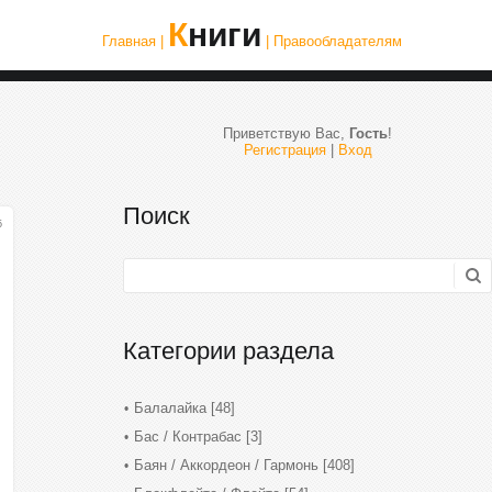
Книги
Главная |
| Правообладателям
Приветствую Вас
,
Гость
!
Регистрация
|
Вход
Поиск
5
Категории раздела
Балалайка
[48]
Бас / Контрабас
[3]
Баян / Аккордеон / Гармонь
[408]