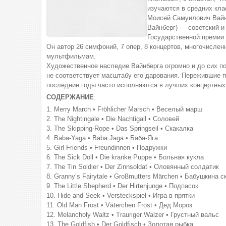
изучаются в средних кл
Моисей Самуилович Вайн
Вайнберг) — советский и
Государственной премии 
Он автор 26 симфоний, 7 опер, 8 концертов, многочисле
мультфильмам.
Художественное наследие Вайнберга огромно и до сих по
не соответствует масштабу его дарования. Пережившие п
последние годы часто исполняются в лучших концертных 
СОДЕРЖАНИЕ
:
1. Merry March • Fröhlicher Marsch • Веселый марш
2. The Nightingale • Die Nachtigall • Соловей
3. The Skipping-Rope • Das Springseil • Скакалка
4. Baba-Yaga • Baba Jaga • Баба-Яга
5. Girl Friends • Freundinnen • Подружки
6. The Sick Doll • Die kranke Puppe • Больная кукла
7. The Tin Soldier • Der Zinnsoldat • Оловянный солдатик
8. Granny’s Fairytale • Großmutters Märchen • Бабушкина с
9. The Little Shepherd • Der Hirtenjunge • Подпасок
10. Hide and Seek • Versteckspiel • Игра в прятки
11. Old Man Frost • Väterchen Frost • Дед Мороз
12. Melancholy Waltz • Trauriger Walzer • Грустный вальс
13. The Goldfish • Der Goldfisch • Золотая рыбка