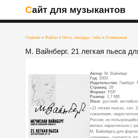
Сайт для музыкантов
Главная
»
Файлы
»
Ноты, аккорды, табы
»
Клавишные
М. Вайнберг. 21 легкая пьеса д
Автор
: М. Вайнберг
Год
: 2003
Издательство
: Гамбург:
Страниц
: 28
Формат
: PDF
Размер
: 1,7 МВ
Язык
: русский, английск
«21 легкая пьеса», соч. 
сожалению, недостаточн
России, но пользующийс
велась параллельно с ра
М. Вайнберга для фортеп
«легкими», считается, ч