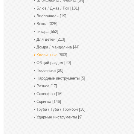
Блокфлейта / Флейта
[54]
Блюз / Джаз / Рок
[131]
Виолончель
[19]
Вокал
[325]
Гитара
[552]
Для детей
[213]
Домра / мандолина
[44]
Клавишные
[803]
Общий раздел
[20]
Песенники
[20]
Народные инструменты
[5]
Разное
[17]
Саксофон
[16]
Скрипка
[146]
Труба / Туба / Тромбон
[30]
Ударные инструменты
[9]