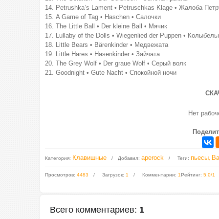
14. Petrushka’s Lament • Petruschkas Klage • Жалоба Пет
15. A Game of Tag • Haschen • Салочки
16. The Little Ball • Der kleine Ball • Мячик
17. Lullaby of the Dolls • Wiegenlied der Puppen • Колыбел
18. Little Bears • Bärenkinder • Медвежата
19. Little Hares • Hasenkinder • Зайчата
20. The Grey Wolf • Der graue Wolf • Серый волк
21. Goodnight • Gute Nacht • Спокойной ночи
СКА
Нет рабо
Поделит
Клавишные
aperock
пьесы
Ва
Категория
:
Добавил
:
Теги
:
,
Просмотров
:
4483
Загрузок
:
1
Комментарии
:
1
Рейтинг
:
5.0
/
1
Всего комментариев
:
1