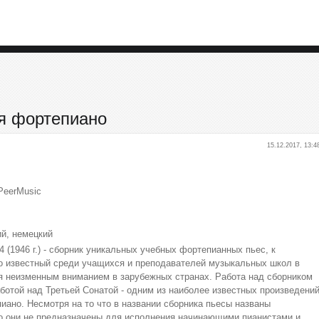
ля фортепиано
15.12.2017, 13:4
 PeerMusic
ий, немецкий
34 (1946 г.) - сборник уникальных учебных фортепианных пьес, к
о известный среди учащихся и преподавателей музыкальных школ в
я неизменным вниманием в зарубежных странах. Работа над сборником
ботой над Третьей Сонатой - одним из наиболее известных произведени
иано. Несмотря на то что в названии сборника пьесы названы
то они не предназначены для исполнения начинающими пианистами и