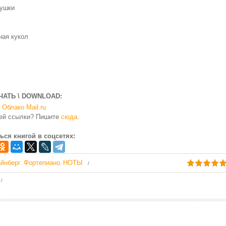
рушки
ьная кукол
ЧАТЬ \ DOWNLOAD:
Облако Mail.ru
чей ссылки? Пишите
сюда
.
ься книгой в соцсетях:
йнберг
Фортепиано
НОТЫ
,
,