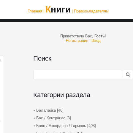
Книги
Главная |
| Правообладателям
Приветствую Вас
,
Гость
!
Регистрация
|
Вход
Поиск
8
Категории раздела
Балалайка
[48]
Бас / Контрабас
[3]
й
Баян / Аккордеон / Гармонь
[408]