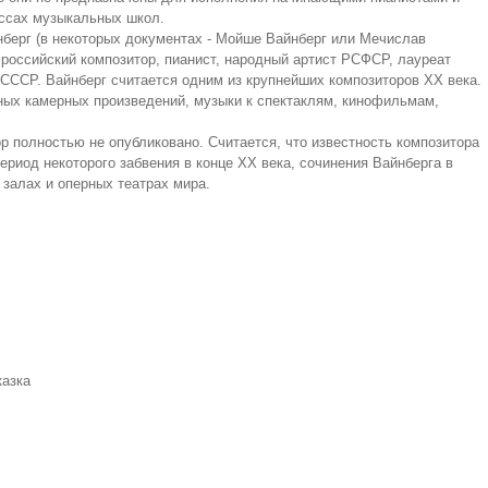
ассах музыкальных школ.
берг (в некоторых документах - Мойше Вайнберг или Мечислав
 российский композитор, пианист, народный артист РСФСР, лауреат
СССР. Вайнберг считается одним из крупнейших композиторов XX века.
нных камерных произведений, музыки к спектаклям, кинофильмам,
р полностью не опубликовано. Считается, что известность композитора
ериод некоторого забвения в конце XX века, сочинения Вайнберга в
залах и оперных театрах мира.
казка