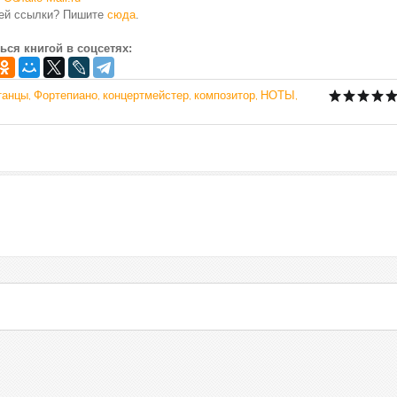
чей ссылки? Пишите
сюда
.
ься книгой в соцсетях:
танцы
Фортепиано
концертмейстер
композитор
НОТЫ
,
,
,
,
,