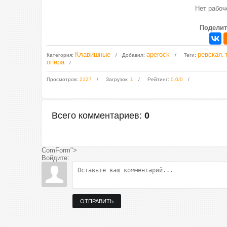
Нет рабо
Поделит
Клавишные
aperock
ревская
Категория
:
Добавил
:
Теги
:
,
опера
Просмотров
:
2127
Загрузок
:
1
Рейтинг
:
0.0
/
0
Всего комментариев
:
0
ComForm">
Войдите:
ОТПРАВИТЬ