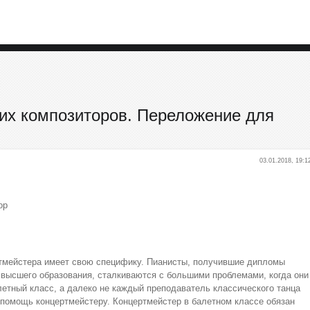
ких композиторов. Переложение для
03.01.2018, 19:1
ор
ртмейстера имеет свою специфику. Пианисты, получившие дипломы
 высшего образования, сталкиваются с большими проблемами, когда они
летный класс, а далеко не каждый преподаватель классического танца
помощь концертмейстеру. Концертмейстер в балетном классе обязан