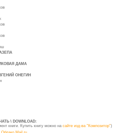
ов
к
ов
ов
рш
АЗЕПА
КОВАЯ ДАМА
ГЕНИЙ ОНЕГИН
н
ЧАТЬ \ DOWNLOAD:
мент книги. Купить книгу можно на
сайте изд-ва "Композитор"
)
Облако Mail.ru