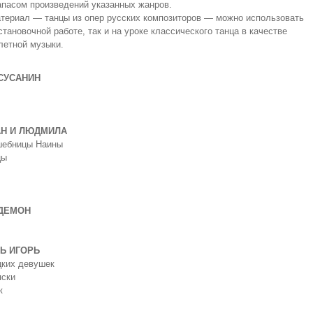
апасом произведений указанных жанров.
териал — танцы из опер русских композиторов — можно использовать
становочной работе, так и на уроке классического танца в качестве
летной музыки.
СУСАНИН
Н И ЛЮДМИЛА
ебницы Наины
цы
ДЕМОН
Ь ИГОРЬ
ких девушек
ски
к