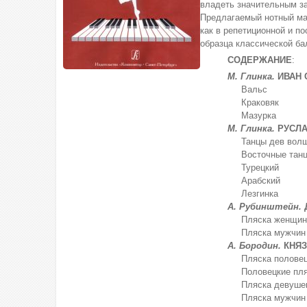
владеть значительным з
Предлагаемый нотный ма
как в репетиционной и по
образца классической ба
СОДЕРЖАНИЕ
:
М. Глинка.
ИВАН 
Вальс
Краковяк
Мазурка
М. Глинка.
РУСЛА
Танцы дев волш
Восточные тан
Турецкий
Арабский
Лезгинка
А. Рубинштейн.
Пляска женщин
Пляска мужчин
А. Бородин.
КНЯЗ
Пляска половец
Половецкие пля
Пляска девуше
Пляска мужчин