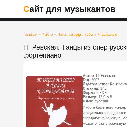
Сайт для музыкантов
Главная
»
Файлы
»
Ноты, аккорды, табы
»
Клавишные
Н. Ревская. Танцы из опер русс
фортепиано
Автор
: Н. Ревская
Год
: 2007
Издательство
: Композит
Страниц
: 172
Формат
: PDF
Размер
: 12,0 МВ
Язык
: русский
Работа балетного конце
специального среднего и
попадают на работу в ба
может оказать реальную 