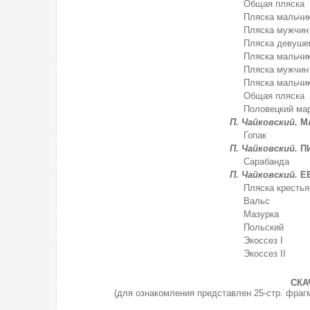
Общая пляска
Пляска мальчик
Пляска мужчин
Пляска девуше
Пляска мальчик
Пляска мужчин
Пляска мальчик
Общая пляска
Половецкий ма
П. Чайковский.
М
Гопак
П. Чайковский.
ПИ
Сарабанда
П. Чайковский.
ЕВ
Пляска крестья
Вальс
Мазурка
Польский
Экоссез I
Экоссез II
СКА
(для ознакомления представлен 25-стр. фраг