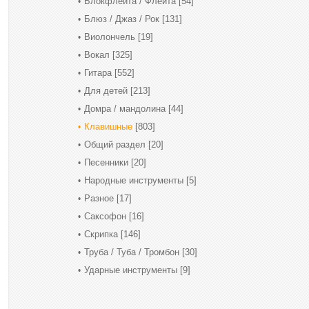
Блокфлейта / Флейта
[54]
Блюз / Джаз / Рок
[131]
Виолончель
[19]
Вокал
[325]
Гитара
[552]
Для детей
[213]
Домра / мандолина
[44]
Клавишные
[803]
Общий раздел
[20]
Песенники
[20]
Народные инструменты
[5]
Разное
[17]
Саксофон
[16]
Скрипка
[146]
Труба / Туба / Тромбон
[30]
Ударные инструменты
[9]