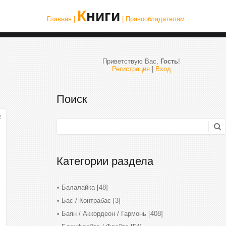
Книги
Главная |
| Правообладателям
Приветствую Вас
,
Гость
!
Регистрация
|
Вход
Поиск
2
Категории раздела
Балалайка
[48]
Бас / Контрабас
[3]
Баян / Аккордеон / Гармонь
[408]