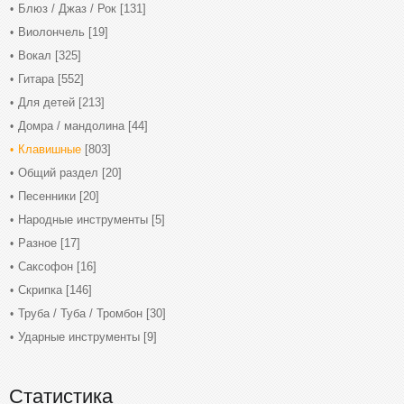
Блюз / Джаз / Рок
[131]
Виолончель
[19]
Вокал
[325]
Гитара
[552]
Для детей
[213]
Домра / мандолина
[44]
Клавишные
[803]
Общий раздел
[20]
Песенники
[20]
Народные инструменты
[5]
Разное
[17]
Саксофон
[16]
Скрипка
[146]
Труба / Туба / Тромбон
[30]
Ударные инструменты
[9]
Статистика