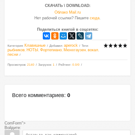
СКАЧАТЬ \ DOWNLOAD:
Облако Mail.ru
Нет рабочей ссылки? Пишите
сюда
.
Поделиться книгой в соцсетях:
Клавишные
aperock
Категория
:
Добавил
:
Теги
:
рыбников
НОТЫ
Фортепиано
Мюнхгаузен
вокал
,
,
,
,
,
песни
Просмотров
:
2140
Загрузок
:
1
Рейтинг
:
0.0
/
0
Всего комментариев
:
0
ComForm">
Войдите: