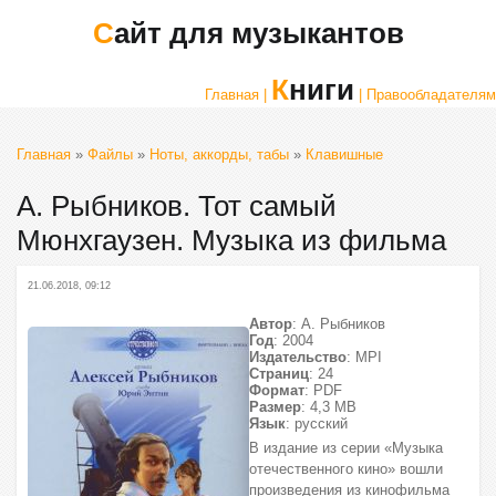
Сайт для музыкантов
Книги
Главная |
| Правообладателям
Главная
»
Файлы
»
Ноты, аккорды, табы
»
Клавишные
А. Рыбников. Тот самый
Мюнхгаузен. Музыка из фильма
21.06.2018, 09:12
Автор
: А. Рыбников
Год
: 2004
Издательство
: MPI
Страниц
: 24
Формат
: PDF
Размер
: 4,3 МВ
Язык
: русский
В издание из серии «Музыка
отечественного кино» вошли
произведения из кинофильма