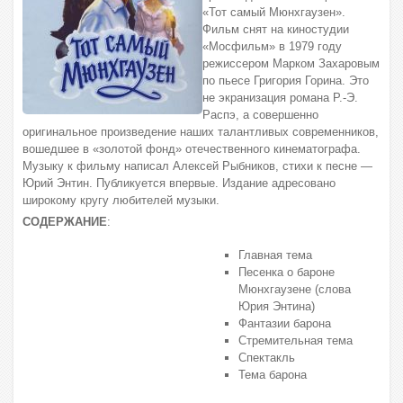
«Тот самый Мюнхгаузен».
Фильм снят на киностудии
«Мосфильм» в 1979 году
режиссером Марком Захаровым
по пьесе Григория Горина. Это
не экранизация романа Р.-Э.
Распэ, а совершенно
оригинальное произведение наших талантливых современников,
вошедшее в «золотой фонд» отечественного кинематографа.
Музыку к фильму написал Алексей Рыбников, стихи к песне —
Юрий Энтин. Публикуется впервые. Издание адресовано
широкому кругу любителей музыки.
СОДЕРЖАНИЕ
:
Главная тема
Песенка о бароне
Мюнхгаузене (слова
Юрия Энтина)
Фантазии барона
Стремительная тема
Спектакль
Тема барона