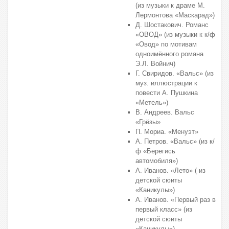
(из музыки к драме М.
Лермонтова «Маскарад»)
Д. Шостакович. Романс
«ОВОД» (из музыки к к/ф
«Овод» по мотивам
одноимённого романа
Э.Л. Войнич)
Г. Свиридов. «Вальс» (из
муз. иллюстрации к
повести А. Пушкина
«Метель»)
В. Андреев. Вальс
«Грёзы»
П. Мориа. «Менуэт»
А. Петров. «Вальс» (из к/
ф «Берегись
автомобиля»)
А. Иванов. «Лето» ( из
детской сюиты
«Каникулы»)
А. Иванов. «Первый раз в
первый класс» (из
детской сюиты
«Каникулы»)