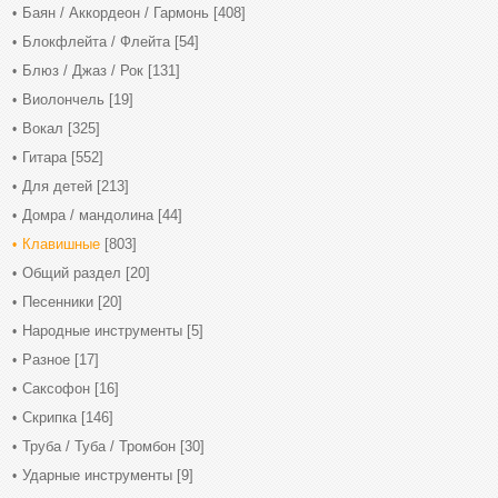
Баян / Аккордеон / Гармонь
[408]
Блокфлейта / Флейта
[54]
Блюз / Джаз / Рок
[131]
Виолончель
[19]
Вокал
[325]
Гитара
[552]
Для детей
[213]
Домра / мандолина
[44]
Клавишные
[803]
Общий раздел
[20]
Песенники
[20]
Народные инструменты
[5]
Разное
[17]
Саксофон
[16]
Скрипка
[146]
Труба / Туба / Тромбон
[30]
Ударные инструменты
[9]