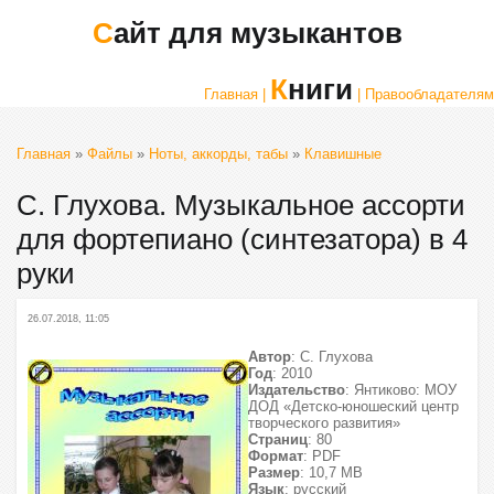
Сайт для музыкантов
Книги
Главная |
| Правообладателям
Главная
»
Файлы
»
Ноты, аккорды, табы
»
Клавишные
С. Глухова. Музыкальное ассорти
для фортепиано (синтезатора) в 4
руки
26.07.2018, 11:05
Автор
: С. Глухова
Год
: 2010
Издательство
: Янтиково: МОУ
ДОД «Детско-юношеский центр
творческого развития»
Страниц
: 80
Формат
: PDF
Размер
: 10,7 МВ
Язык
: русский