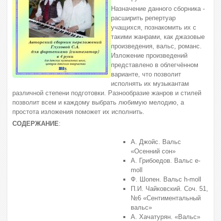
Назначение данного сборника -
расширить репертуар
учащихся, познакомить их с
такими жанрами, как джазовые
произведения, вальс, романс.
Изложение произведений
представлено в облегчённом
варианте, что позволит
исполнять их музыкантам
различной степени подготовки. Разнообразие жанров и стилей
позволит всем и каждому выбрать любимую мелодию, а
простота изложения поможет их исполнить.
СОДЕРЖАНИЕ
:
А. Джойс. Вальс
«Осенний сон»
А. Грибоедов. Вальс e-
moll
Ф. Шопен. Вальс h-moll
П.И. Чайковский. Соч. 51,
№6 «Сентиментальный
вальс»
А. Хачатурян. «Вальс»