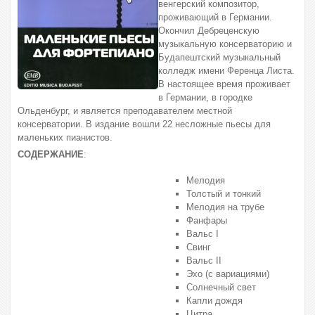
венгерский композитор,
проживающий в Германии.
Окончил Дебреценскую
музыкальную консерваторию и
Будапештский музыкальный
колледж имени Ференца Листа.
В настоящее время проживает
в Германии, в городке
Ольденбург, и является преподавателем местной
консерватории. В издание вошли 22 несложные пьесы для
маленьких пианистов.
СОДЕРЖАНИЕ
:
Мелодия
Толстый и тонкий
Мелодия на трубе
Фанфары
Вальс I
Свинг
Вальс II
Эхо (с вариациями)
Солнечный свет
Капли дождя
Цитра