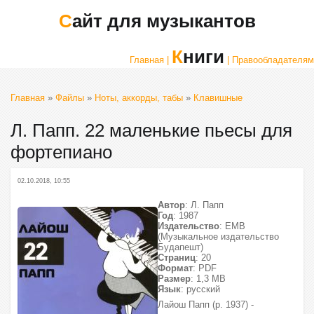
Сайт для музыкантов
Книги
Главная |
| Правообладателям
Главная
»
Файлы
»
Ноты, аккорды, табы
»
Клавишные
Л. Папп. 22 маленькие пьесы для
фортепиано
02.10.2018, 10:55
Автор
: Л. Папп
Год
: 1987
Издательство
: EMB
(Музыкальное издательство
Будапешт)
Страниц
: 20
Формат
: PDF
Размер
: 1,3 МВ
Язык
: русский
Лайош Папп (р. 1937) -