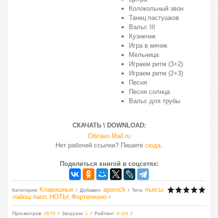
Колокольный звон
Танец пастушков
Вальс III
Кузнечик
Игра в мячик
Мельница
Играем ритм (3+2)
Играем ритм (2+3)
Песня
Песня солнца
Вальс для трубы
СКАЧАТЬ \ DOWNLOAD:
Облако Mail.ru
Нет рабочей ссылки? Пишите
сюда
.
Поделиться книгой в соцсетях:
Клавишные
aperock
пьесы
Категория
:
Добавил
:
Теги
:
,
лайош папп
НОТЫ
Фортепиано
,
,
Просмотров
:
2670
Загрузок
:
1
Рейтинг
:
0.0
/
0