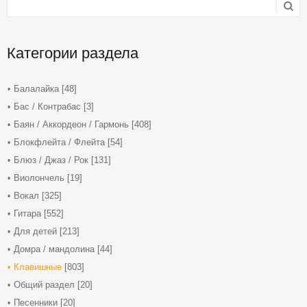
Категории раздела
Балалайка
[48]
Бас / Контрабас
[3]
Баян / Аккордеон / Гармонь
[408]
Блокфлейта / Флейта
[54]
Блюз / Джаз / Рок
[131]
Виолончель
[19]
Вокал
[325]
Гитара
[552]
Для детей
[213]
Домра / мандолина
[44]
Клавишные
[803]
Общий раздел
[20]
Песенники
[20]