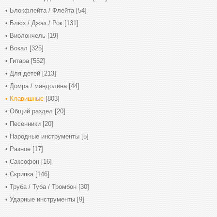
Блокфлейта / Флейта
[54]
Блюз / Джаз / Рок
[131]
Виолончель
[19]
Вокал
[325]
Гитара
[552]
Для детей
[213]
Домра / мандолина
[44]
Клавишные
[803]
Общий раздел
[20]
Песенники
[20]
Народные инструменты
[5]
Разное
[17]
Саксофон
[16]
Скрипка
[146]
Труба / Туба / Тромбон
[30]
Ударные инструменты
[9]