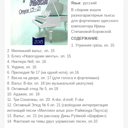
Язык
: русский
В сборник вошли
разнохарактерные пьесы
для фортепиано одесского
композитора Ирины
Степановой-Боровской.
СОДЕРЖАНИЕ
:
1. Утренняя грёза, оп. 15
2. Миленький вальс, оп. 15
3. Блюз «Новогодние мечты», оп. 15
4. Ноктюрн №8, оп. 16
5. Ундина, оп. 16
6. Прелюдия № 17 (на одной ноте), оп.16
7. Весна на дворе, оп. 17 (для голоса и фортепиано)
8. Вальс B-dur, оп. 18 (из музыкальной шкатулки)
9. Октавный этюд № 5, оп.19
10. Адажио, оп. 19
11. Три Сонатины, оп. 20: A-dur, d-moll, F-dur
12. Октавный Этюд № 6 оп. 21 (свободная интерпретация
интонаций песни «Миллион алых роз» Раймонда Паулса)
13. Вальс, оп. 21 (по рассказу Дины Рубиной «Шарфик»)
14. Фантазия на темы двух украинских песен, оп.10