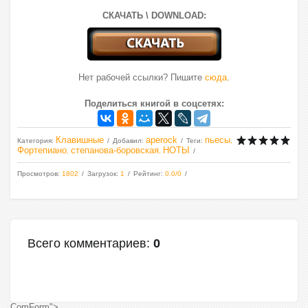
СКАЧАТЬ \ DOWNLOAD:
Нет рабочей ссылки? Пишите
сюда
.
Поделиться книгой в соцсетях:
Клавишные
aperock
пьесы
Категория
:
Добавил
:
Теги
:
,
Фортепиано
степанова-боровская
НОТЫ
,
,
Просмотров
:
1802
Загрузок
:
1
Рейтинг
:
0.0
/
0
Всего комментариев
:
0
ComForm">