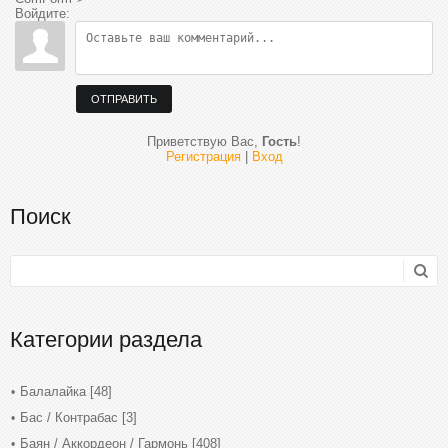
Войдите:
ОТПРАВИТЬ
Приветствую Вас
,
Гость
!
Регистрация
|
Вход
Поиск
Категории раздела
Балалайка
[48]
Бас / Контрабас
[3]
Баян / Аккордеон / Гармонь
[408]