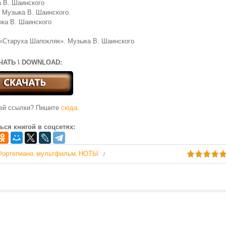
 В. Шаинского
 Музыка В. Шаинского.
ка В. Шаинского
 «Старуха Шапокляк». Музыка В. Шаинского
ЧАТЬ \ DOWNLOAD:
чей ссылки? Пишите
сюда
.
ься книгой в соцсетях:
Фортепиано
мультфильм
НОТЫ
,
,