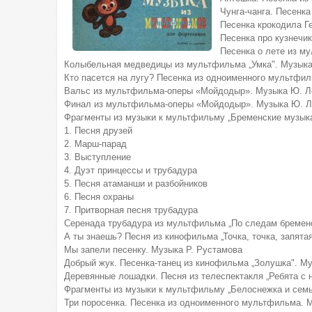
Чунга-чанга. Песенк
Песенка крокодила Г
Песенка про кузнечи
Песенка о лете из м
Колыбельная медведицы из мультфильма „Умка". Музыка
Кто пасется на лугу? Песенка из одноименного мультфи
Вальс из мультфильма-оперы «Мойдодыр». Музыка Ю. Л
Финал из мультфильма-оперы «Мойдодыр». Музыка Ю. Л
Фрагменты из музыки к мультфильму „Бременские музыка
1. Песня друзей
2. Марш-парад
3. Выступление
4. Дуэт принцессы и трубадура
5. Песня атаманши и разбойников
6. Песня охраны
7. Притворная песня трубадура
Серенада трубадура из мультфильма „По следам бременс
А ты знаешь? Песня из кинофильма „Точка, точка, запятая
Мы запели песенку. Музыка Р. Рустамова
Добрый жук. Песенка-танец из кинофильма „Золушка". М
Деревянные лошадки. Песня из телеспектакля „Ребята с 
Фрагменты из музыки к мультфильму „Белоснежка и семь
Три поросенка. Песенка из одноименного мультфильма. М