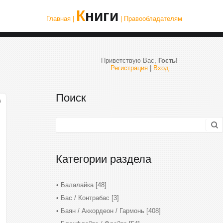
Книги
Главная |
| Правообладателям
Приветствую Вас
,
Гость
!
Регистрация
|
Вход
Поиск
9
Категории раздела
Балалайка
[48]
Бас / Контрабас
[3]
Баян / Аккордеон / Гармонь
[408]