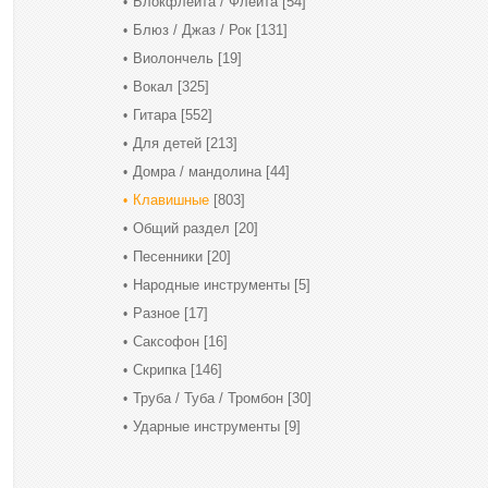
Блокфлейта / Флейта
[54]
Блюз / Джаз / Рок
[131]
Виолончель
[19]
Вокал
[325]
Гитара
[552]
Для детей
[213]
Домра / мандолина
[44]
Клавишные
[803]
Общий раздел
[20]
Песенники
[20]
Народные инструменты
[5]
Разное
[17]
Саксофон
[16]
Скрипка
[146]
Труба / Туба / Тромбон
[30]
Ударные инструменты
[9]