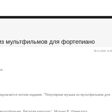
 из мультфильмов для фортепиано
08.12.2018, 11:0
ка
длагается нотное издание: "Популярная музыка из мультфильмов для
 мультфильма „Веселая карусель". Музыка В. Шаинского