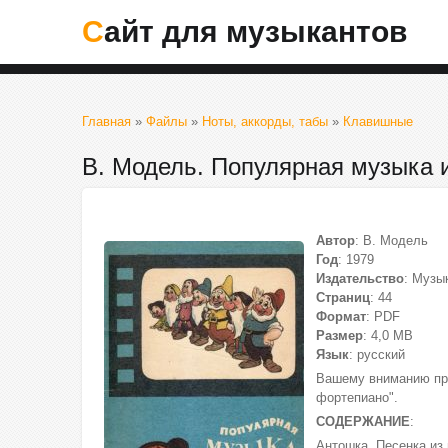
Сайт для музыкантов
Главная
»
Файлы
»
Ноты, аккорды, табы
»
Клавишные
В. Модель. Популярная музыка
Автор
: В. Модель
Год
: 1979
Издательство
: Музы
Страниц
: 44
Формат
: PDF
Размер
: 4,0 МВ
Язык
: русский
Вашему вниманию пре
фортепиано".
СОДЕРЖАНИЕ
:
Антошка. Песенка из