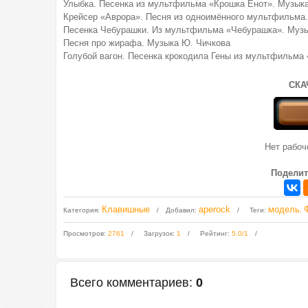
Улыбка. Песенка из мультфильма «Крошка Енот». Музыка
Крейсер «Аврора». Песня из одноимённого мультфильма.
Песенка Чебурашки. Из мультфильма «Чебурашка». Музы
Песня про жирафа. Музыка Ю. Чичкова
Голубой вагон. Песенка крокодила Гены из мультфильма
СКА
Нет рабо
Поделит
Клавишные
aperock
модель
Категория
:
Добавил
:
Теги
:
,
Просмотров
:
2761
Загрузок
:
1
Рейтинг
:
5.0
/
1
Всего комментариев
:
0