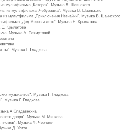
а из мультфильма „Катерок". Музыка В. Шаинского
ены из мультфильма „Чебурашка". Музыка В. Шаинского
ка из мультфильма „Приключения Незнайки". Музыка В. Шаинского
ультфильма „Дед Мороз и лето". Музыка Е. Крылатова
 Е. Крылатова
льма. Музыка А. Пахмутовой
евитина
евитина
нты". Музыка Г. Гладкова
ких музыкантов". Музыка Г. Гладкова
". Музыка Г. Гладкова
узыка А.Спадавеккиа
нашего двора". Музыка М. Минкова
 гномов". Музыка Ф. Черчиля
узыка Д. Уотта