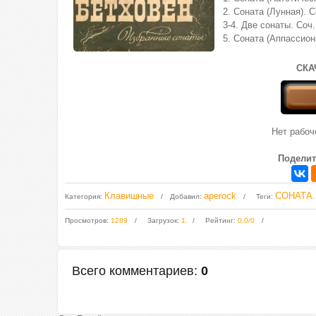
2. Соната (Лунная). С
3-4. Две сонаты. Соч
5. Соната (Аппассион
СКА
Нет рабо
Поделит
Клавишные
aperock
СОНАТА
Категория
:
Добавил
:
Теги
:
Просмотров
:
1289
Загрузок
:
1
Рейтинг
:
0.0
/
0
Всего комментариев
:
0