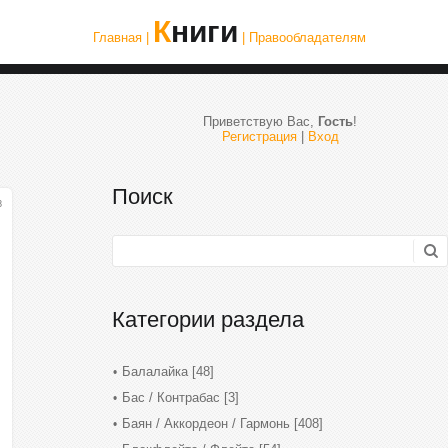
Книги
Главная |
| Правообладателям
Приветствую Вас
,
Гость
!
Регистрация
|
Вход
Поиск
8
Категории раздела
Балалайка
[48]
Бас / Контрабас
[3]
Баян / Аккордеон / Гармонь
[408]