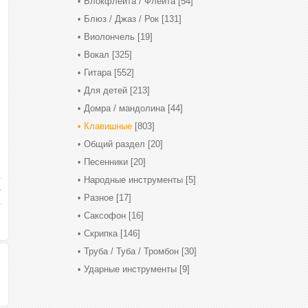
Блокфлейта / Флейта
[54]
Блюз / Джаз / Рок
[131]
Виолончель
[19]
Вокал
[325]
Гитара
[552]
Для детей
[213]
Домра / мандолина
[44]
Клавишные
[803]
Общий раздел
[20]
Песенники
[20]
Народные инструменты
[5]
Разное
[17]
Саксофон
[16]
Скрипка
[146]
Труба / Туба / Тромбон
[30]
Ударные инструменты
[9]