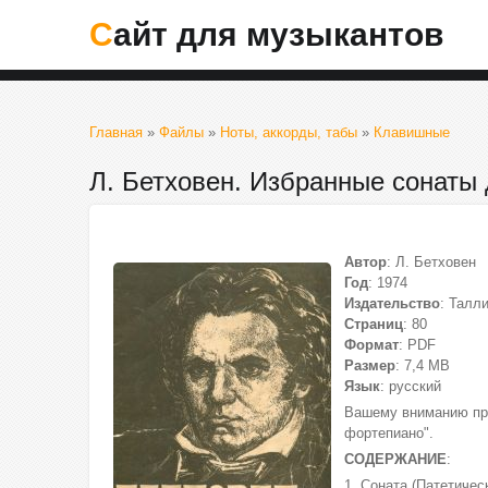
Сайт для музыкантов
Главная
»
Файлы
»
Ноты, аккорды, табы
»
Клавишные
Л. Бетховен. Избранные сонаты
Автор
: Л. Бетховен
Год
: 1974
Издательство
: Талл
Страниц
: 80
Формат
: PDF
Размер
: 7,4 МВ
Язык
: русский
Вашему вниманию пре
фортепиано".
СОДЕРЖАНИЕ
:
1. Соната (Патетическ