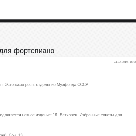
 для фортепиано
24.02.2019, 16:0
ин: Эстонское респ. отделение Музфонда СССР
длагается нотное издание: "Л. Бетховен. Избранные сонаты для
ая). Соч. 13