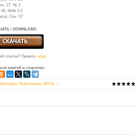
оч. 27, № 2
. 49, №№ 1-2
ата). Соч. 57
ЧАТЬ \ DOWNLOAD:
чей ссылки? Пишите
сюда
.
ься книгой в соцсетях:
Бетховен
Фортепиано
НОТЫ
,
,
,