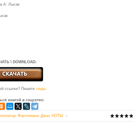
ка А. Лысак
Лысак
ЧАТЬ \ DOWNLOAD:
чей ссылки? Пишите
сюда
.
ься книгой в соцсетях:
нтезатор
Фортепиано
Джаз
НОТЫ
,
,
,