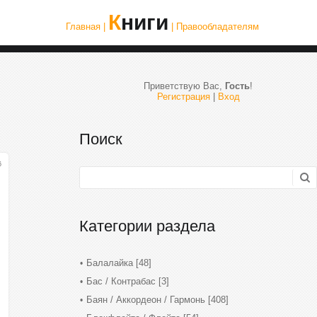
Книги
Главная |
| Правообладателям
Приветствую Вас
,
Гость
!
Регистрация
|
Вход
Поиск
6
Категории раздела
Балалайка
[48]
Бас / Контрабас
[3]
Баян / Аккордеон / Гармонь
[408]