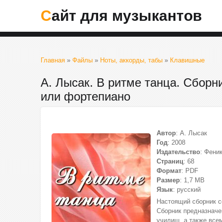
Сайт для музыкантов
Главная
»
Файлы
»
Ноты, аккорды, табы
»
Клавишные
А. Лысак. В ритме танца. Сборн
или фортепиано
Автор
: А. Лысак
Год
: 2008
Издательство
: Фени
Страниц
: 68
Формат
: PDF
Размер
: 1,7 МВ
Язык
: русский
Настоящий сборник с
Сборник предназнач
училищ, а также все