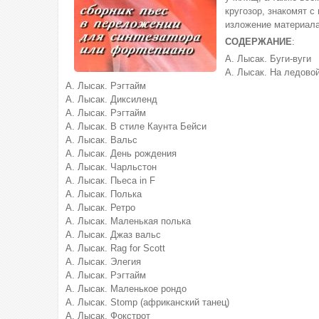
кругозор, знакомят с
изложение материала
СОДЕРЖАНИЕ
:
А. Лысак. Буги-вуги
А. Лысак. На ледово
А. Лысак. Рэгтайм
А. Лысак. Диксиленд
А. Лысак. Рэгтайм
А. Лысак. В стиле Каунта Бейси
А. Лысак. Вальс
А. Лысак. День рождения
А. Лысак. Чарльстон
А. Лысак. Пьеса in F
А. Лысак. Полька
А. Лысак. Ретро
А. Лысак. Маленькая полька
А. Лысак. Джаз вальс
А. Лысак. Rag for Scott
А. Лысак. Элегия
А. Лысак. Рэгтайм
А. Лысак. Маленькое рондо
А. Лысак. Stomp (африканский танец)
А. Лысак. Фокстрот