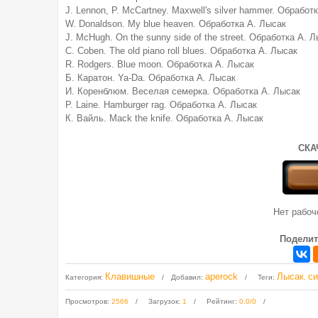
J. Lennon, P. McCartney. Maxwell's silver hammer. Обработ
W. Donaldson. My blue heaven. Обработка А. Лысак
J. McHugh. On the sunny side of the street. Обработка А. 
C. Coben. The old piano roll blues. Обработка А. Лысак
R. Rodgers. Blue moon. Обработка А. Лысак
Б. Каратон. Ya-Da. Обработка А. Лысак
И. Коренблюм. Веселая семерка. Обработка А. Лысак
P. Laine. Hamburger rag. Обработка А. Лысак
К. Вайль. Mack the knife. Обработка А. Лысак
СКА
Нет рабо
Поделит
Клавишные
aperock
Лысак
си
Категория
:
Добавил
:
Теги
:
,
Просмотров
:
2566
Загрузок
:
1
Рейтинг
:
0.0
/
0