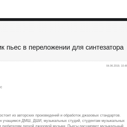
ик пьес в переложении для синтезатора
04.06.2019, 10:4
кс
остоит из авторских произведений и обработок джазовых стандартов.
ен учащимся ДМШ, ДШИ, музыкальных студий, студентам музыкальных
м любителям легкой джазовой музыки. Пьесы расширяют музыкальный