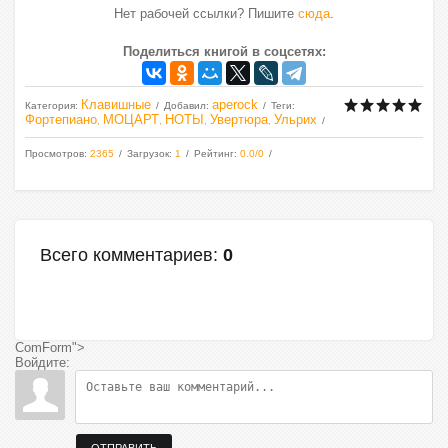
Нет рабочей ссылки? Пишите
сюда
.
Поделиться книгой в соцсетях:
Клавишные
aperock
Категория
:
Добавил
:
Теги
:
Фортепиано
МОЦАРТ
НОТЫ
Увертюра
Ульрих
,
,
,
,
Просмотров
:
2365
Загрузок
:
1
Рейтинг
:
0.0
/
0
Всего комментариев
:
0
ComForm">
Войдите: