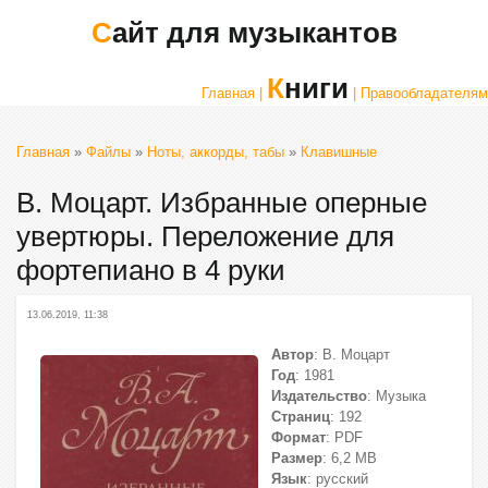
Сайт для музыкантов
Книги
Главная |
| Правообладателям
Главная
»
Файлы
»
Ноты, аккорды, табы
»
Клавишные
В. Моцарт. Избранные оперные
увертюры. Переложение для
фортепиано в 4 руки
13.06.2019, 11:38
Автор
: В. Моцарт
Год
: 1981
Издательство
: Музыка
Страниц
: 192
Формат
: PDF
Размер
: 6,2 МВ
Язык
: русский