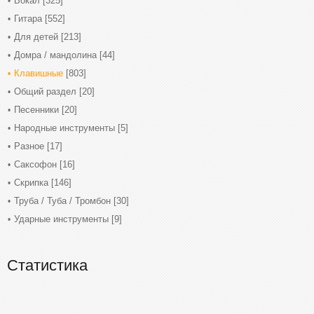
Вокал
[325]
Гитара
[552]
Для детей
[213]
Домра / мандолина
[44]
Клавишные
[803]
Общий раздел
[20]
Песенники
[20]
Народные инструменты
[5]
Разное
[17]
Саксофон
[16]
Скрипка
[146]
Труба / Туба / Тромбон
[30]
Ударные инструменты
[9]
Статистика