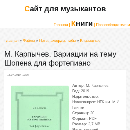
Сайт для музыкантов
Книги
Главная |
| Правообладателям
Главная
»
Файлы
»
Ноты, аккорды, табы
»
Клавишные
М. Карпычев. Вариации на тему
Шопена для фортепиано
16.07.2019, 11:36
Автор
: М. Карпычев
Год
: 2019
Издательство
:
Новосибирск: НГК им. М.И.
Глинки
Страниц
: 20
Формат
: PDF
Размер
: 2,7 МВ
Язык
: русский