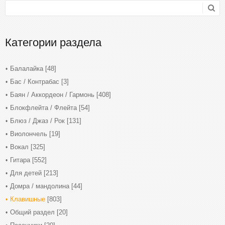
Категории раздела
Балалайка
[48]
Бас / Контрабас
[3]
Баян / Аккордеон / Гармонь
[408]
Блокфлейта / Флейта
[54]
Блюз / Джаз / Рок
[131]
Виолончель
[19]
Вокал
[325]
Гитара
[552]
Для детей
[213]
Домра / мандолина
[44]
Клавишные
[803]
Общий раздел
[20]