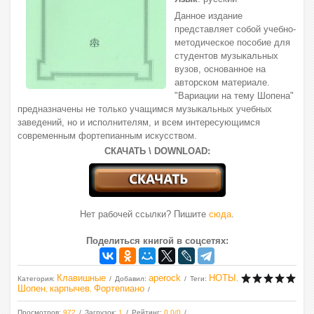
Данное издание
представляет собой учебно-
методическое пособие для
студентов музыкальных
вузов, основанное на
авторском материале.
"Вариации на тему Шопена"
предназначены не только учащимся музыкальных учебных
заведений, но и исполнителям, и всем интересующимся
современным фортепианным искусством.
СКАЧАТЬ \ DOWNLOAD:
Нет рабочей ссылки? Пишите
сюда
.
Поделиться книгой в соцсетях:
Клавишные
aperock
НОТЫ
Категория
:
Добавил
:
Теги
:
,
Шопен
карпычев
Фортепиано
,
,
Просмотров
:
972
Загрузок
:
1
Рейтинг
:
0.0
/
0