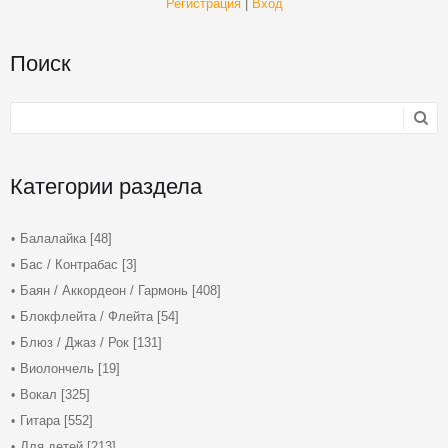
Регистрация
|
Вход
Поиск
Категории раздела
Балалайка
[48]
Бас / Контрабас
[3]
Баян / Аккордеон / Гармонь
[408]
Блокфлейта / Флейта
[54]
Блюз / Джаз / Рок
[131]
Виолончель
[19]
Вокал
[325]
Гитара
[552]
Для детей
[213]