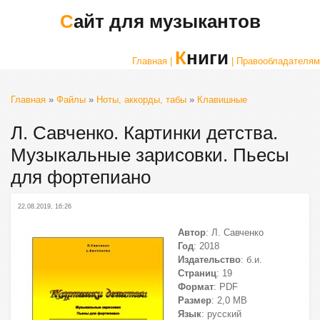
Сайт для музыкантов
Книги
Главная |
| Правообладателям
Главная
»
Файлы
»
Ноты, аккорды, табы
»
Клавишные
Л. Савченко. Картинки детства.
Музыкальные зарисовки. Пьесы
для фортепиано
22.08.2019, 16:26
Автор
: Л. Савченко
Год
: 2018
Издательство
: б.и.
Страниц
: 19
Формат
: PDF
Размер
: 2,0 МВ
Язык
: русский