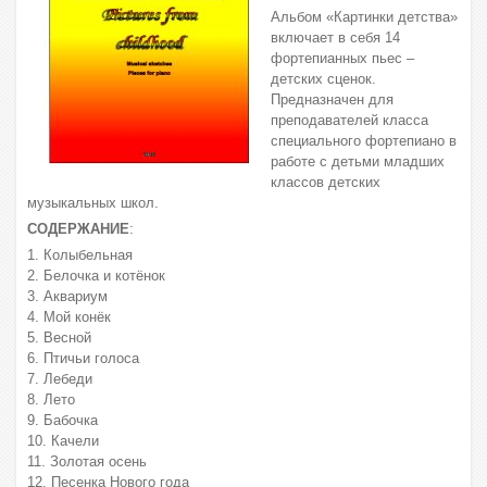
Альбом «Картинки детства»
включает в себя 14
фортепианных пьес –
детских сценок.
Предназначен для
преподавателей класса
специального фортепиано в
работе с детьми младших
классов детских
музыкальных школ.
СОДЕРЖАНИЕ
:
1. Колыбельная
2. Белочка и котёнок
3. Аквариум
4. Мой конёк
5. Весной
6. Птичьи голоса
7. Лебеди
8. Лето
9. Бабочка
10. Качели
11. Золотая осень
12. Песенка Нового года