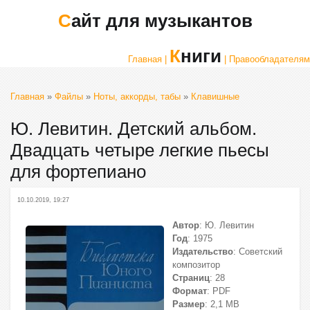
Сайт для музыкантов
Книги
Главная |
| Правообладателям
Главная
»
Файлы
»
Ноты, аккорды, табы
»
Клавишные
Ю. Левитин. Детский альбом.
Двадцать четыре легкие пьесы
для фортепиано
10.10.2019, 19:27
Автор
: Ю. Левитин
Год
: 1975
Издательство
: Советский
композитор
Страниц
: 28
Формат
: PDF
Размер
: 2,1 МВ