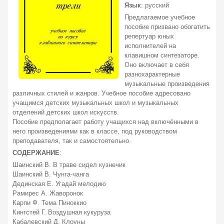
Язык
: русский
Предлагаемое учебное
пособие призвано обогатить
репертуар юных
исполнителей на
клавишном синтезаторе.
Оно включает в себя
разнохарактерные
музыкальные произведения
различных стилей и жанров. Учебное пособие адресовано
учащимся детских музыкальных школ и музыкальных
отделений детских школ искусств.
Пособие предполагает работу учащихся над включёнными в
него произведениями как в классе, под руководством
преподавателя, так и самостоятельно.
СОДЕРЖАНИЕ
:
Шаинский В. В траве сидел кузнечик
Шаинский В. Чунга-чанга
Дединская Е. Угадай мелодию
Рамирес А. Жаворонок
Карпи Ф. Тема Пиноккио
Кингстей Г. Воздушная кукуруза
Кабалевский Д. Клоуны