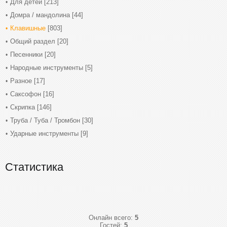
Для детей
[213]
Домра / мандолина
[44]
Клавишные
[803]
Общий раздел
[20]
Песенники
[20]
Народные инструменты
[5]
Разное
[17]
Саксофон
[16]
Скрипка
[146]
Труба / Туба / Тромбон
[30]
Ударные инструменты
[9]
Статистика
Онлайн всего:
5
Гостей:
5