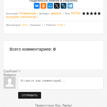
Поделиться книгой в соцсетях:
Клавишные
aperock
НОТЫ
Категория
:
Добавил
:
Теги
:
,
кунгуров
синтезатор
,
Просмотров
:
1373
Загрузок
:
1
Рейтинг
:
0.0
/
0
Всего комментариев
:
0
ComForm">
Войдите:
ОТПРАВИТЬ
Приветствую Вас
,
Гость
!