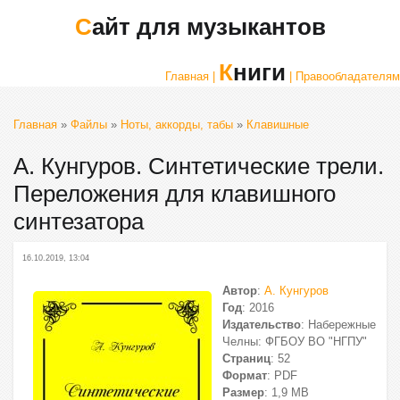
Сайт для музыкантов
Книги
Главная |
| Правообладателям
Главная
»
Файлы
»
Ноты, аккорды, табы
»
Клавишные
А. Кунгуров. Синтетические трели.
Переложения для клавишного
синтезатора
16.10.2019, 13:04
Автор
:
А. Кунгуров
Год
: 2016
Издательство
: Набережные
Челны: ФГБОУ ВО "НГПУ"
Страниц
: 52
Формат
: PDF
Размер
: 1,9 МВ