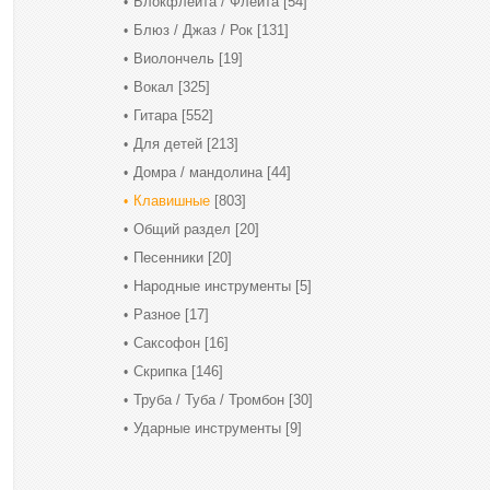
Блокфлейта / Флейта
[54]
Блюз / Джаз / Рок
[131]
Виолончель
[19]
Вокал
[325]
Гитара
[552]
Для детей
[213]
Домра / мандолина
[44]
Клавишные
[803]
Общий раздел
[20]
Песенники
[20]
Народные инструменты
[5]
Разное
[17]
Саксофон
[16]
Скрипка
[146]
Труба / Туба / Тромбон
[30]
Ударные инструменты
[9]