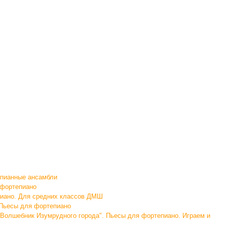
епианные ансамбли
 фортепиано
пиано. Для средних классов ДМШ
 Пьесы для фортепиано
"Волшебник Изумрудного города". Пьесы для фортепиано. Играем и