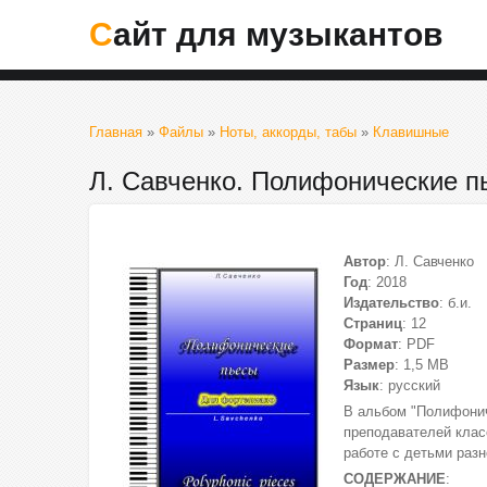
Сайт для музыкантов
Главная
»
Файлы
»
Ноты, аккорды, табы
»
Клавишные
Л. Савченко. Полифонические п
Автор
: Л. Савченко
Год
: 2018
Издательство
: б.и.
Страниц
: 12
Формат
: PDF
Размер
: 1,5 МВ
Язык
: русский
В альбом "Полифонич
преподавателей клас
работе с детьми разн
СОДЕРЖАНИЕ
: