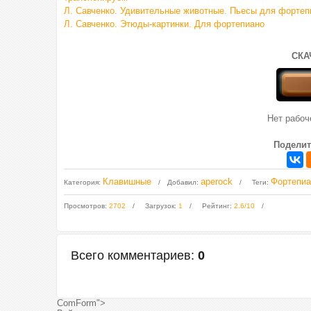
Л. Савченко. Удивительные животные. Пьесы для фортеп
Л. Савченко. Этюды-картинки. Для фортепиано
СКА
Нет рабо
Поделит
Клавишные
aperock
Фортепиа
Категория
:
Добавил
:
Теги
:
Просмотров
:
2702
Загрузок
:
1
Рейтинг
:
2.6
/
10
Всего комментариев
:
0
ComForm">