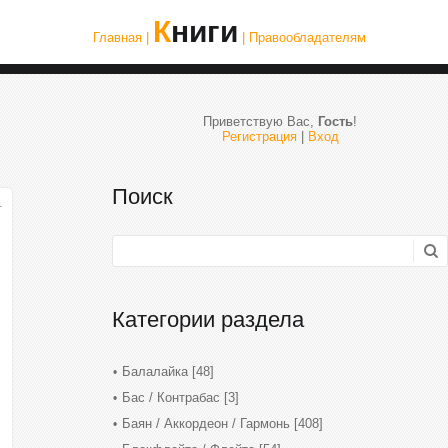
Книги
Главная |
| Правообладателям
Приветствую Вас
,
Гость
!
Регистрация
|
Вход
Поиск
1
Категории раздела
Балалайка
[48]
Бас / Контрабас
[3]
Баян / Аккордеон / Гармонь
[408]