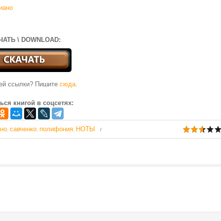
иано
ЧАТЬ \ DOWNLOAD:
чей ссылки? Пишите
сюда
.
ься книгой в соцсетях:
но
савченко
полифония
НОТЫ
,
,
,