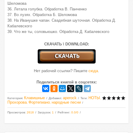
Шеломова
36. Летала голубка. Обработка В. Панченко
37. Во лузях. Обработка Б. Шеломова
38. На Иванушке чапан. Свадебная шуточная. Обработка Д.
Кабалевского
39. Что же ты, соловьюшко. Обработка Д. Кабалевского
СКАЧАТЬ \ DOWNLOAD:
Нет рабочей ссылки? Пишите
сюда
.
Поделиться книгой в соцсетях:
Клавишные
aperock
НОТЫ
Категория
:
Добавил
:
Теги
:
,
Прохорова
Фортепиано
народные песни
,
,
Просмотров
:
2618
Загрузок
:
1
Рейтинг
:
0.0
/
0