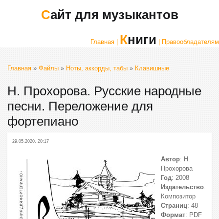
Сайт для музыкантов
Книги
Главная |
| Правообладателям
Главная
»
Файлы
»
Ноты, аккорды, табы
»
Клавишные
Н. Прохорова. Русские народные
песни. Переложение для
фортепиано
29.05.2020, 20:17
Автор
: Н.
Прохорова
Год
: 2008
Издательство
:
Композитор
Страниц
: 48
Формат
: PDF