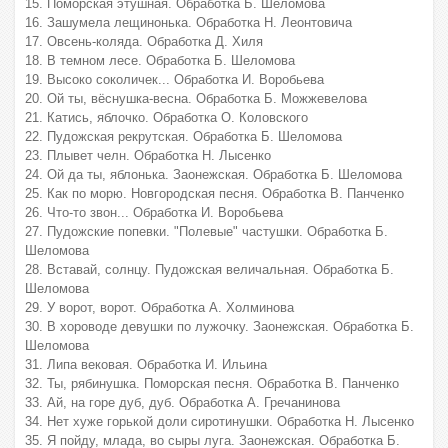
15. Поморская этушная. Обработка Б. Шеломова
16. Зашумела лещинонька. Обработка Н. Леонтовича
17. Овсень-коляда. Обработка Д. Хиля
18. В темном лесе. Обработка Б. Шеломова
19. Высоко соколичек... Обработка И. Воробьева
20. Ой ты, вёснушка-весна. Обработка Б. Можжевелова
21. Катись, яблочко. Обработка О. Коловского
22. Пудожская рекрутская. Обработка Б. Шеломова
23. Плывет челн. Обработка Н. Лысенко
24. Ой да ты, яблонька. Заонежская. Обработка Б. Шеломова
25. Как по морю. Новгородская песня. Обработка В. Панченко
26. Что-то звон... Обработка И. Воробьева
27. Пудожские попевки. "Полевые" частушки. Обработка Б.
Шеломова
28. Вставай, солнцу. Пудожская величальная. Обработка Б.
Шеломова
29. У ворот, ворот. Обработка А. Холминова
30. В хороводе девушки по лужочку. Заонежская. Обработка Б.
Шеломова
31. Липа вековая. Обработка И. Ильина
32. Ты, рябинушка. Поморская песня. Обработка В. Панченко
33. Ай, на горе дуб, дуб. Обработка А. Гречанинова
34. Нет хуже горькой доли сиротинушки. Обработка Н. Лысенко
35. Я пойду, млада, во сыры луга. Заонежская. Обработка Б.