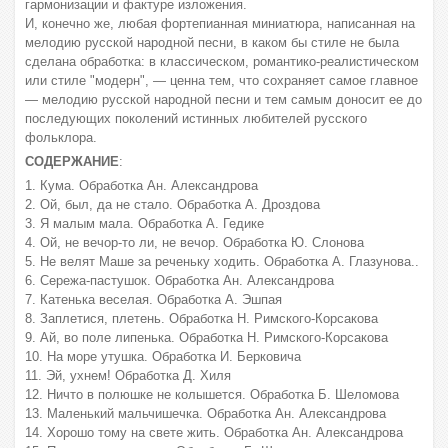
гармонизации и фактуре изложения.
И, конечно же, любая фортепианная миниатюра, написанная на
мелодию русской народной песни, в каком бы стиле не была
сделана обработка: в классическом, романтико-реалистическом
или стиле "модерн", — ценна тем, что сохраняет самое главное
— мелодию русской народной песни и тем самым доносит ее до
последующих поколений истинных любителей русского
фольклора.
СОДЕРЖАНИЕ
:
1. Кума. Обработка Ан. Александрова
2. Ой, был, да не стало. Обработка А. Дроздова
3. Я малым мала. Обработка А. Гедике
4. Ой, не вечор-то ли, не вечор. Обработка Ю. Слонова
5. Не велят Маше за реченьку ходить. Обработка А. Глазунова..
6. Сережа-пастушок. Обработка Ан. Александрова
7. Катенька веселая. Обработка А. Эшпая
8. Заплетися, плетень. Обработка Н. Римского-Корсакова
9. Ай, во поле липенька. Обработка Н. Римского-Корсакова
10. На море утушка. Обработка И. Берковича
11. Эй, ухнем! Обработка Д. Хиля
12. Ничто в полюшке не колышется. Обработка Б. Шеломова
13. Маленький мальчишечка. Обработка Ан. Александрова
14. Хорошо тому на свете жить. Обработка Ан. Александрова