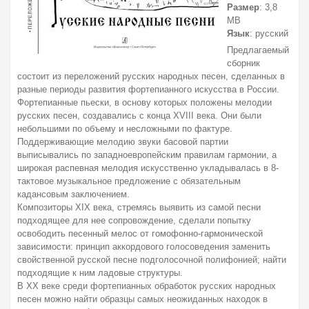
Размер
: 3,8
МВ
Язык
: русский
Предлагаемый
сборник
состоит из переложений русских народных песен, сделанных в
разные периоды развития фортепианного искусства в России.
Фортепианные пьески, в основу которых положены мелодии
русских песен, создавались с конца XVIII века. Они были
небольшими по объему и несложными по фактуре.
Поддерживающие мелодию звуки басовой партии
выписывались по западноевропейским правилам гармонии, а
широкая распевная мелодия искусственно укладывалась в 8-
тактовое музыкальное предложение с обязательным
кадансовым заключением.
Композиторы XIX века, стремясь выявить из самой песни
подходящее для нее сопровождение, сделали попытку
освободить песенный мелос от гомофонно-гармонической
зависимости: принцип аккордового голосоведения заменить
свойственной русской песне подголосочной полифонией; найти
подходящие к ним ладовые структуры.
В XX веке среди фортепианных обработок русских народных
песен можно найти образцы самых неожиданных находок в