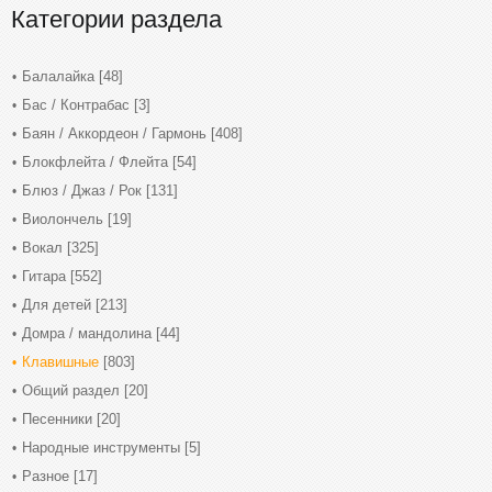
Категории раздела
Балалайка
[48]
Бас / Контрабас
[3]
Баян / Аккордеон / Гармонь
[408]
Блокфлейта / Флейта
[54]
Блюз / Джаз / Рок
[131]
Виолончель
[19]
Вокал
[325]
Гитара
[552]
Для детей
[213]
Домра / мандолина
[44]
Клавишные
[803]
Общий раздел
[20]
Песенники
[20]
Народные инструменты
[5]
Разное
[17]