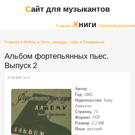
Сайт для музыкантов
Книги
Главная |
| Правообладателям
Главная
»
Файлы
»
Ноты, аккорды, табы
»
Клавишные
Альбом фортепьянных пьес.
Выпуск 2
27.06.2020, 12:17
Автор
: -
Год
: 1962
Издательство
: Баку:
Азмузгиз
Страниц
: 71
Формат
: PDF
Размер
: 2,2 МВ
Язык
: русский