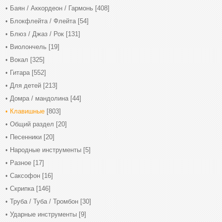
Баян / Аккордеон / Гармонь
[408]
Блокфлейта / Флейта
[54]
Блюз / Джаз / Рок
[131]
Виолончель
[19]
Вокал
[325]
Гитара
[552]
Для детей
[213]
Домра / мандолина
[44]
Клавишные
[803]
Общий раздел
[20]
Песенники
[20]
Народные инструменты
[5]
Разное
[17]
Саксофон
[16]
Скрипка
[146]
Труба / Туба / Тромбон
[30]
Ударные инструменты
[9]