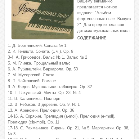
Вашему вниманию
предлагается нотное
издание: "Альбом
фортепьянных пьес. Выпуск
2". Для средних классов
детских музыкальных школ.
СОДЕРЖАНИЕ
:
1. Д. Бортнянский. Соната № 1
2. И. Геништа. Соната. (1 ч.). Ор. 9
3-4. А. Грибоедов. Вальс № 1. Вальс № 2
5. М. Глинка. Прощальный вальс
6. А. Рубинштейн. Баркарола. Ор. 50
7. М. Мусоргский. Слеза
8. П. Чайковский. Романс
9. А. Лядов. Музыкальная табакерка. Ор. 32
10. Г. Пахульский. Мечты. Ор. 23, № 4
11. В. Калинников. Ноктюрн
12. В. Ребиков. В деревне. Ор. 9, № 1
13. А. Аренский. Прелюдия. Ор. 36
14-16. А. Скрябин. Прелюдия (a-moll). Прелюдия (e-moll).
Прелюдия (cis-moll). Ор. 11
17-18. С. Рахманинов. Сирень. Ор. 21, № 5. Маргаритки. Ор. 38,
№ 3