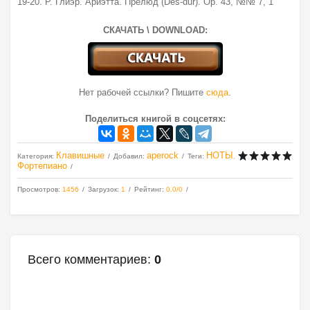
19-20. Р. Глиэр. Ариэтта. Прелюд (Des-dur). Ор. 43, №№ 7, 1
СКАЧАТЬ \ DOWNLOAD:
Нет рабочей ссылки? Пишите
сюда
.
Поделиться книгой в соцсетях:
Клавишные
aperock
НОТЫ
Категория
:
Добавил
:
Теги
:
,
Фортепиано
Просмотров
:
1456
Загрузок
:
1
Рейтинг
:
0.0
/
0
Всего комментариев
:
0