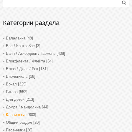
Категории раздела
Балалайка
[48]
Бас / Контрабас
[3]
Баян / Аккордеон / Гармонь
[408]
Блокфлейта / Флейта
[54]
Блюз / Джаз / Рок
[131]
Виолончель
[19]
Вокал
[325]
Гитара
[552]
Для детей
[213]
Домра / мандолина
[44]
Клавишные
[803]
Общий раздел
[20]
Песенники
[20]