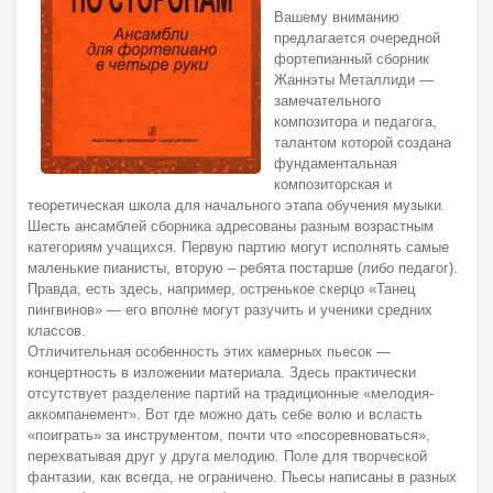
Вашему вниманию
предлагается очередной
фортепианный сборник
Жаннэты Металлиди —
замечательного
композитора и педагога,
талантом которой создана
фундаментальная
композиторская и
теоретическая школа для начального этапа обучения музыки.
Шесть ансамблей сборника адресованы разным возрастным
категориям учащихся. Первую партию могут исполнять самые
маленькие пианисты, вторую – ребята постарше (либо педагог).
Правда, есть здесь, например, остренькое скерцо «Танец
пингвинов» — его вполне могут разучить и ученики средних
классов.
Отличительная особенность этих камерных пьесок —
концертность в изложении материала. Здесь практически
отсутствует разделение партий на традиционные «мелодия-
аккомпанемент». Вот где можно дать себе волю и всласть
«поиграть» за инструментом, почти что «посоревноваться»,
перехватывая друг у друга мелодию. Поле для творческой
фантазии, как всегда, не ограничено. Пьесы написаны в разных