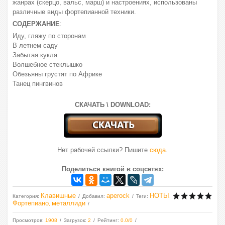
жанрах (скерцо, вальс, марш) и настроениях, использованы
различные виды фортепианной техники.
СОДЕРЖАНИЕ
:
Иду, гляжу по сторонам
В летнем саду
Забытая кукла
Волшебное стеклышко
Обезьяны грустят по Африке
Танец пингвинов
СКАЧАТЬ \ DOWNLOAD:
Нет рабочей ссылки? Пишите
сюда
.
Поделиться книгой в соцсетях:
Клавишные
aperock
НОТЫ
Категория
:
Добавил
:
Теги
:
,
Фортепиано
металлиди
,
Просмотров
:
1908
Загрузок
:
2
Рейтинг
:
0.0
/
0