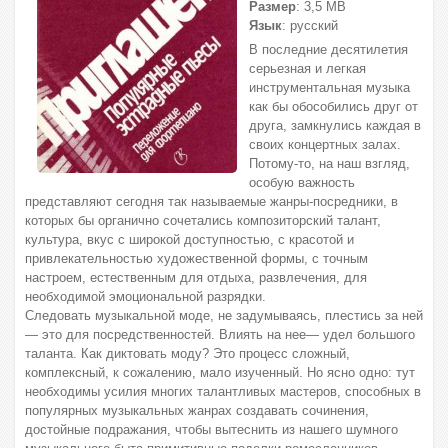
Размер
: 3,5 МВ
Язык
: русский
В последние десятилетия
серьезная и легкая
инструментальная музыка
как бы обособились друг от
друга, замкнулись каждая в
своих концертных залах.
Потому-то, на наш взгляд,
особую важность
представляют сегодня так называемые жанры-посредники, в
которых бы органично сочетались композиторский талант,
культура, вкус с широкой доступностью, с красотой и
привлекательностью художественной формы, с точным
настроем, естественным для отдыха, развлечения, для
необходимой эмоциональной разрядки.
Следовать музыкальной моде, не задумываясь, плестись за ней
— это для посредственностей. Влиять на нее— удел большого
таланта. Как диктовать моду? Это процесс сложный,
комплексный, к сожалению, мало изученный. Но ясно одно: тут
необходимы усилия многих талантливых мастеров, способных в
популярных музыкальных жанрах создавать сочинения,
достойные подражания, чтобы вытеснить из нашего шумного