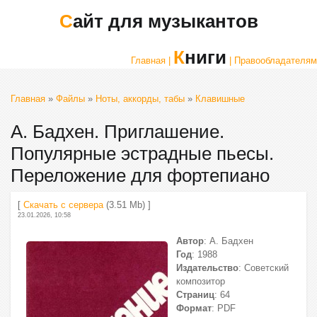
Сайт для музыкантов
Книги
Главная |
| Правообладателям
Главная
»
Файлы
»
Ноты, аккорды, табы
»
Клавишные
А. Бадхен. Приглашение.
Популярные эстрадные пьесы.
Переложение для фортепиано
[
Скачать с сервера
(3.51 Mb) ]
23.01.2026, 10:58
Автор
: А. Бадхен
Год
: 1988
Издательство
: Советский
композитор
Страниц
: 64
Формат
: PDF