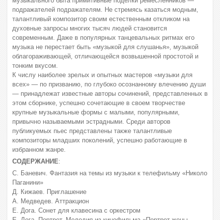
музыкального быта примитивные поделки ремесленников —
подражателей подражателям. Не стремясь казаться модным,
талантливый композитор своим естественным откликом на
духовные запросы многих тысяч людей становится
современным. Даже в популярных танцевальных ритмах его
музыка не перестает быть «музыкой для слушанья», музыкой
облагораживающей, отличающейся возвышенной простотой и
тонким вкусом.
К числу наиболее зрелых и опытных мастеров «музыки для
всех» — по призванию, по глубоко осознанному влечению души
— принадлежат известные авторы сочинений, представленных в
этом сборнике, успешно сочетающие в своем творчестве
крупные музыкальные формы с малыми, популярными,
привычно называемыми эстрадными. Среди авторов
публикуемых пьес представлены также талантливые
композиторы младших поколений, успешно работающие в
избранном жанре.
СОДЕРЖАНИЕ
:
С. Баневич. Фантазия на темы из музыки к телефильму «Николо
Паганини»
Д. Кижаев. Приглашение
А. Медведев. Аттракцион
Е. Дога. Сонет для клавесина с оркестром
Е. Дога. Портрет. Мелодия из кинофильма «Портрет жены