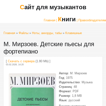
Сайт для музыкантов
Книги
Главная |
| Правообладателям
Главная
»
Файлы
»
Ноты, аккорды, табы
»
Клавишные
М. Мирзоев. Детские пьесы для
фортепиано
[
Скачать с сервера
(1.80 Mb) ]
03.02.2026, 14:20
Автор
: М. Мирзоев
Год
: 1975
Издательство
: Музыка
Страниц
: 48
Формат
: PDF
Размер
: 1,8 МВ
Язык
: русский
Вашему вниманию