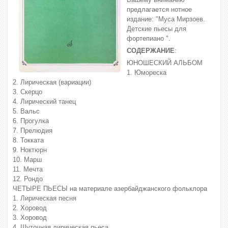
предлагается нотное
издание: "Муса Мирзоев.
Детские пьесы для
фортепиано ".
СОДЕРЖАНИЕ
:
ЮНОШЕСКИЙ АЛЬБОМ
1. Юмореска
2. Лирическая (вариации)
3. Скерцо
4. Лирический танец
5. Вальс
6. Прогулка
7. Прелюдия
8. Токката
9. Ноктюрн
10. Марш
11. Мечта
12. Рондо
ЧЕТЫРЕ ПЬЕСЫ на материале азербайджанского фольклора
1. Лирическая песня
2. Хоровод
3. Хоровод
4. Шуточная лирическая пьеса