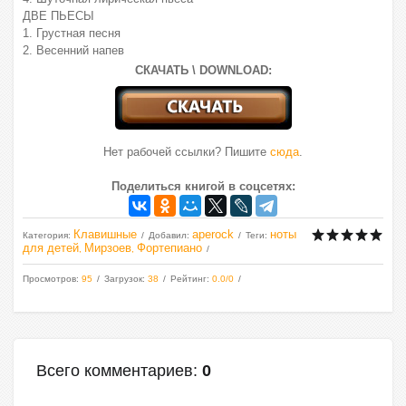
ДВЕ ПЬЕСЫ
1. Грустная песня
2. Весенний напев
СКАЧАТЬ \ DOWNLOAD:
Нет рабочей ссылки? Пишите
сюда
.
Поделиться книгой в соцсетях:
Клавишные
aperock
ноты
Категория
:
Добавил
:
Теги
:
для детей
Мирзоев
Фортепиано
,
,
Просмотров
:
95
Загрузок
:
38
Рейтинг
:
0.0
/
0
Всего комментариев
:
0