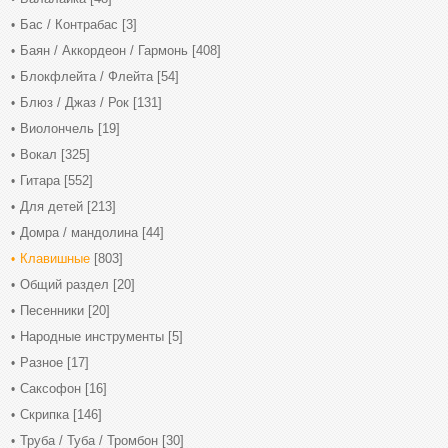
Бас / Контрабас
[3]
Баян / Аккордеон / Гармонь
[408]
Блокфлейта / Флейта
[54]
Блюз / Джаз / Рок
[131]
Виолончель
[19]
Вокал
[325]
Гитара
[552]
Для детей
[213]
Домра / мандолина
[44]
Клавишные
[803]
Общий раздел
[20]
Песенники
[20]
Народные инструменты
[5]
Разное
[17]
Саксофон
[16]
Скрипка
[146]
Труба / Туба / Тромбон
[30]