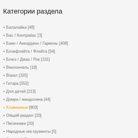
Категории раздела
Балалайка
[48]
Бас / Контрабас
[3]
Баян / Аккордеон / Гармонь
[408]
Блокфлейта / Флейта
[54]
Блюз / Джаз / Рок
[131]
Виолончель
[19]
Вокал
[325]
Гитара
[552]
Для детей
[213]
Домра / мандолина
[44]
Клавишные
[803]
Общий раздел
[20]
Песенники
[20]
Народные инструменты
[5]