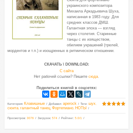
украинского композитора
Михаила Аркадьевича Шуха,
написанная в 1983 году. Для
средних классов ДМШ.
Галантная эпоха — взгляд
через столетия. Старинные
танцы с их изяществом,
обилием украшений (трелей,
мордентов и т.п.) и изощренных в ритмическом отношении.
СКАЧАТЬ \ DOWNLOAD:
С сайта
Нет рабочей ссылки? Пишите
сюда
.
Поделиться книгой в соцсетях:
Клавишные
aperock
шух
Категория
:
Добавил
:
Теги
:
,
сюита
галантный танец
Фортепиано
НОТЫ
,
,
,
Просмотров
:
3076
Загрузок
:
574
Рейтинг
:
5.0
/
1