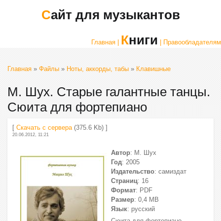
Сайт для музыкантов
Книги
Главная |
| Правообладателям
Главная
»
Файлы
»
Ноты, аккорды, табы
»
Клавишные
М. Шух. Старые галантные танцы.
Сюита для фортепиано
[
Скачать с сервера
(375.6 Kb) ]
20.06.2012, 11:21
Автор
: М. Шух
Год
: 2005
Издательство
: самиздат
Страниц
: 16
Формат
: PDF
Размер
: 0,4 МВ
Язык
: русский
Сюита для фортепиано