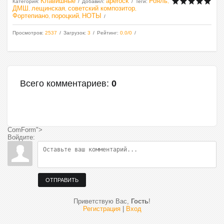
Клавишные
aperock
Рояль
Категория
:
Добавил
:
Теги
:
,
ДМШ
лещинская
советский композитор
,
,
,
Фортепиано
пороцкий
НОТЫ
,
,
Просмотров
:
2537
Загрузок
:
3
Рейтинг
:
0.0
/
0
Всего комментариев
:
0
ComForm">
Войдите:
ОТПРАВИТЬ
Приветствую Вас
,
Гость
!
Регистрация
|
Вход