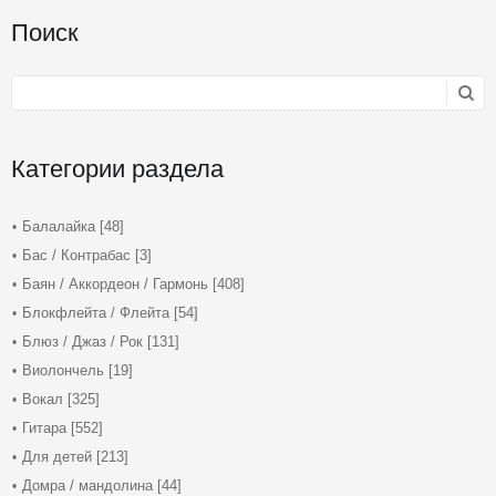
Поиск
Категории раздела
Балалайка
[48]
Бас / Контрабас
[3]
Баян / Аккордеон / Гармонь
[408]
Блокфлейта / Флейта
[54]
Блюз / Джаз / Рок
[131]
Виолончель
[19]
Вокал
[325]
Гитара
[552]
Для детей
[213]
Домра / мандолина
[44]