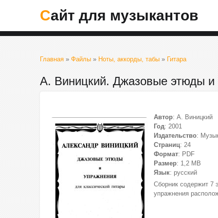
Сайт для музыкантов
Главная
»
Файлы
»
Ноты, аккорды, табы
»
Гитара
А. Виницкий. Джазовые этюды и
Автор
: А. Виницкий
Год
: 2001
Издательство
: Музы
Страниц
: 24
Формат
: PDF
Размер
: 1,2 МВ
Язык
: русский
Сборник содержит 7 
упражнения располож