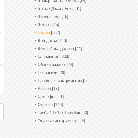
Блокфлейта / Флейта
[54]
Блюз / Джаз / Рок
[131]
Виолончель
[19]
Вокал
[325]
Гитара
[552]
Для детей
[213]
Домра / мандолина
[44]
Клавишные
[803]
Общий раздел
[20]
Песенники
[20]
Народные инструменты
[5]
Разное
[17]
Саксофон
[16]
Скрипка
[146]
Труба / Туба / Тромбон
[30]
Ударные инструменты
[9]