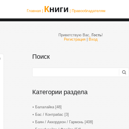
Книги
Главная |
| Правообладателям
Приветствую Вас
,
Гость
!
Регистрация
|
Вход
Поиск
3
Категории раздела
Балалайка
[48]
Бас / Контрабас
[3]
Баян / Аккордеон / Гармонь
[408]