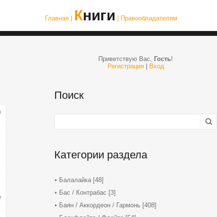
Книги
Главная |
| Правообладателям
Приветствую Вас
,
Гость
!
Регистрация
|
Вход
Поиск
0
Категории раздела
Балалайка
[48]
Бас / Контрабас
[3]
е
Баян / Аккордеон / Гармонь
[408]