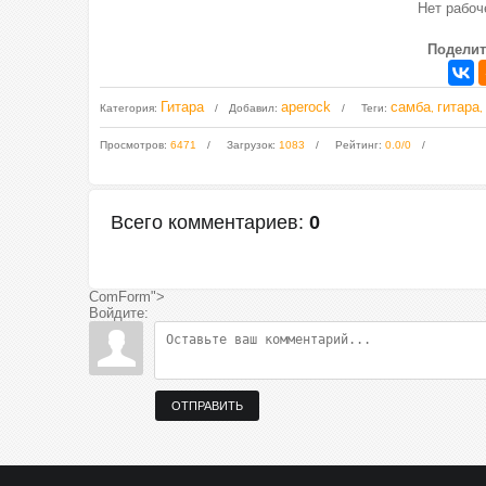
Нет рабо
Поделит
Гитара
aperock
самба
гитара
Категория
:
Добавил
:
Теги
:
,
,
Просмотров
:
6471
Загрузок
:
1083
Рейтинг
:
0.0
/
0
Всего комментариев
:
0
ComForm">
Войдите:
ОТПРАВИТЬ