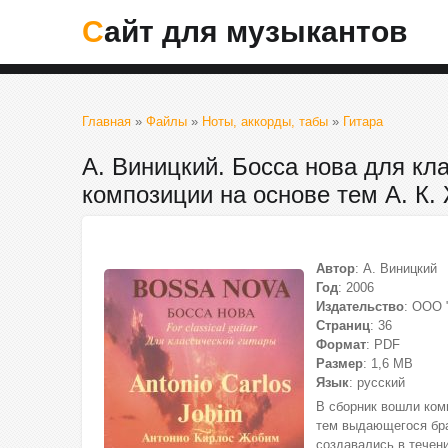
Сайт для музыкантов
Главная
»
Файлы
»
Ноты, аккорды, табы
»
Гитара
А. Виницкий. Босса нова для кл
композиции на основе тем А. К
Автор
: А. Виницкий
Год
: 2006
Издательство
: ООО 
Страниц
: 36
Формат
: PDF
Размер
: 1,6 МВ
Язык
: русский
В сборник вошли ком
тем выдающегося бра
создавались в течени