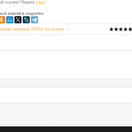
чей ссылки? Пишите
сюда
.
ься книгой в соцсетях:
жобим
виницкий
НОТЫ
босса нова
,
,
,