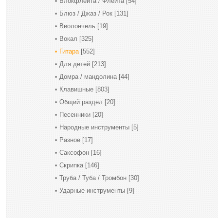
Блокфлейта / Флейта
[54]
Блюз / Джаз / Рок
[131]
Виолончель
[19]
Вокал
[325]
Гитара
[552]
Для детей
[213]
Домра / мандолина
[44]
Клавишные
[803]
Общий раздел
[20]
Песенники
[20]
Народные инструменты
[5]
Разное
[17]
Саксофон
[16]
Скрипка
[146]
Труба / Туба / Тромбон
[30]
Ударные инструменты
[9]