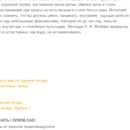
и огромной любви, постижения магии ритма. Именно ритм и стиль
еуловимыми при записи на ноты музыки в стиле босса новы. Исполняя
но помнить, что вы должны уметь танцевать, внутренне, ощущая ритм во
е над небольшими фрагментами, повторяя их до тех пор, пока не
у внутри вас и спокойную пульсацию. Мелодии А. К. Жобима прекрасны
ся естественно, как вода, не останавливаясь.
 для шестиструнной гитары
 Блюзовые гаммы
еской гитары
 гитары. Выпуск 2
ЧАТЬ \ DOWNLOAD:
а по просьбе правообладателя