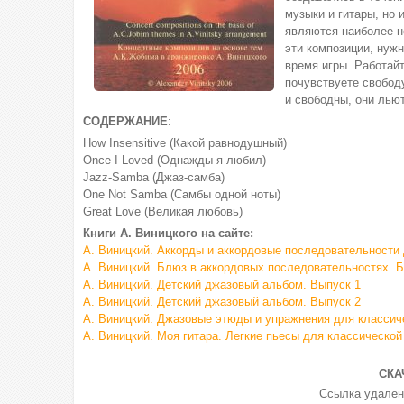
музыки и гитары, но 
являются наиболее н
эти композиции, нуж
время игры. Работайт
почувствуете свобод
и свободны, они льют
СОДЕРЖАНИЕ
:
How Insensitive (Какой равнодушный)
Once I Loved (Однажды я любил)
Jazz-Samba (Джаз-самба)
One Not Samba (Самбы одной ноты)
Great Love (Великая любовь)
Книги А. Виницкого на сайте:
А. Виницкий. Аккорды и аккордовые последовательности
А. Виницкий. Блюз в аккордовых последовательностях.
А. Виницкий. Детский джазовый альбом. Выпуск 1
А. Виницкий. Детский джазовый альбом. Выпуск 2
А. Виницкий. Джазовые этюды и упражнения для классич
А. Виницкий. Моя гитара. Легкие пьесы для классической
СКА
Ссылка удален