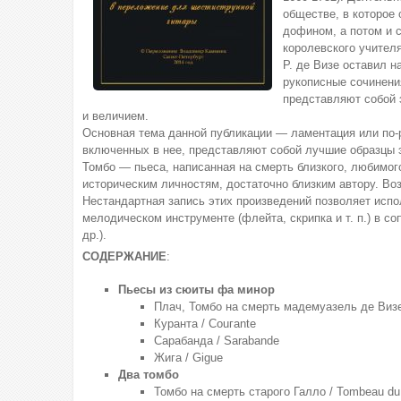
обществе, в которое 
дофином, а потом и 
королевского учителя
Р. де Визе оставил н
рукописные сочинени
представляют собой 
и величием.
Основная тема данной публикации — ламентация или по-ру
включенных в нее, представляют собой лучшие образцы э
Томбо — пьеса, написанная на смерть близкого, любимог
историческим личностям, достаточно близким автору. Воз
Нестандартная запись этих произведений позволяет испол
мелодическом инструменте (флейта, скрипка и т. п.) в с
др.).
СОДЕРЖАНИЕ
:
Пьесы из сюиты фа минор
Плач, Томбо на смерть мадемуазель де Визе / 
Куранта / Соuгante
Сарабанда / Sarabande
Жига / Giguе
Два томбо
Томбо на смерть старого Галло / Тоmbeau du 