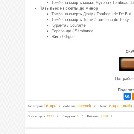
Томбо на смерть месье Мутона / Тоmbeau du
Пять пьес из сюиты до минор
Томбо на смерть Дюбу / Тоmbeau de De Вut
Томбо на смерть Тонти / Тоmbeau de Tonty
Куранта / Соuгante
Сарабанда / Sarabande
Жига / Giguе
СКА
Нет рабо
Поделит
Гитара
aperock
гитара
томбо
Категория
:
Добавил
:
Теги
:
,
,
Просмотров
:
2171
Загрузок
:
0
Рейтинг
:
0.0
/
0