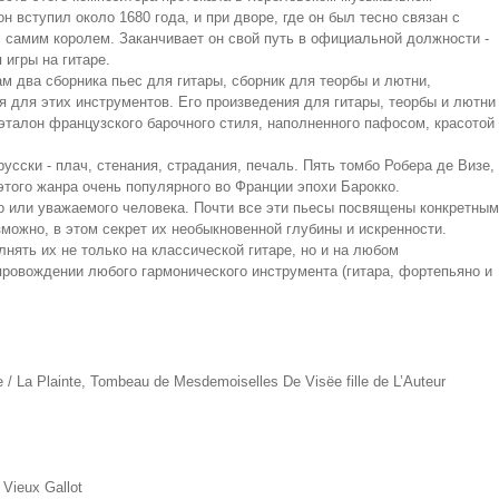
он вступил около 1680 года, и при дворе, где он был тесно связан с
с самим королем. Заканчивает он свой путь в официальной должности -
 игры на гитаре.
ам два сборника пьес для гитары, сборник для теорбы и лютни,
я для этих инструментов. Его произведения для гитары, теорбы и лютни
эталон французского барочного стиля, наполненного пафосом, красотой
сски - плач, стенания, страдания, печаль. Пять томбо Робера де Визе,
того жанра очень популярного во Франции эпохи Барокко.
о или уважаемого человека. Почти все эти пьесы посвящены конкретным
можно, в этом секрет их необыкновенной глубины и искренности.
нять их не только на классической гитаре, но и на любом
опровождении любого гармонического инструмента (гитара, фортепьяно и
La Plainte, Тоmbeau de Mesdemoiselles De Visёe fille de L’Auteur
Vieux Gallot