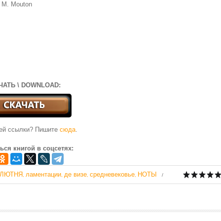
 М. Моuton
ЧАТЬ \ DOWNLOAD:
чей ссылки? Пишите
сюда
.
ься книгой в соцсетях:
ЛЮТНЯ
ламентации
де визе
средневековье
НОТЫ
,
,
,
,