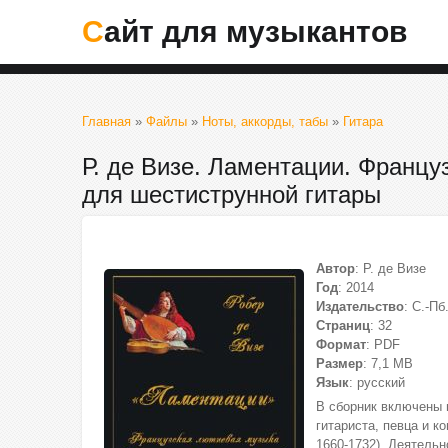
Сайт для музыкантов
Главная
»
Файлы
»
Ноты, аккорды, табы
»
Гитара
Р. де Визе. Ламентации. Франц
для шестиструнной гитары
Автор
: Р. де Визе
Год
: 2014
Издательство
: С.-Пб.
Страниц
: 32
Формат
: PDF
Размер
: 7,1 МВ
Язык
: русский
В сборник включены 
гитариста, певца и к
1660-1732). Деятель