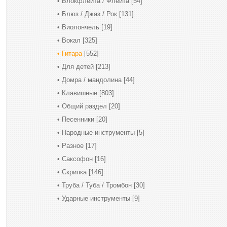
Блокфлейта / Флейта
[54]
Блюз / Джаз / Рок
[131]
Виолончель
[19]
Вокал
[325]
Гитара
[552]
Для детей
[213]
Домра / мандолина
[44]
Клавишные
[803]
Общий раздел
[20]
Песенники
[20]
Народные инструменты
[5]
Разное
[17]
Саксофон
[16]
Скрипка
[146]
Труба / Туба / Тромбон
[30]
Ударные инструменты
[9]