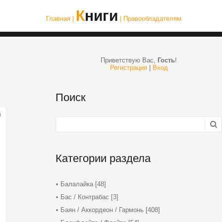
Книги
Главная |
| Правообладателям
Приветствую Вас
,
Гость
!
Регистрация
|
Вход
Поиск
4
Категории раздела
Балалайка
[48]
Бас / Контрабас
[3]
Баян / Аккордеон / Гармонь
[408]