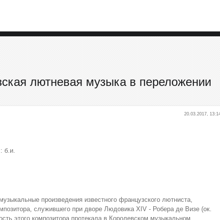
узская лютневая музыка в переложении
20.03.2017, 13:1
: б.и.
музыкальные произведения известного французского лютниста,
омпозитора, служившего при дворе Людовика XIV - Робера де Визе (ок.
ность этого композитора протекала в Королевском музыкальном