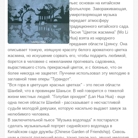
пьес основан на китайском
фольклоре. Завораживающая,
умиротворяющая музыка
передает атмосферу
традиционного китайского сада.
Песня "Цветок жасмина" (Mo Li
Hua) взята из народного
предания области Цзянсу. Она
описывает тонкую, изящную красоту белого ароматного цветка
жасмина, но искушение сорвать его, чтобы подарить любимой,
борется в человеке с нежеланием прогневать садовника,
вырастившего столь прекрасный цветок, и с боязнью, что он
более никогда не зацветет. Пуччини использовал эту мелодию в
заглавной теме оперы "Турандот".
"Вся гора в цветущих красных цветках" - это песня области
Шанбей, что в провинции Шаньси. В ней говорится о тяжелой
жизни местных людей. "Голубая орхидея" (Lan Hua Hua) - еще
одна песня области Шанбей - рассказывает о несчастливой
судьбе молодой девушки, которую насильно выдают замуж за
нелюбимого человека.
В заключительной пьесе "Музыка водопада" я постарался
сделать музыкальный портрет сиднейского водопада в
Китайском саде дружбы (Chinese Garden of Friendship). Сквозь
шум и грохот падающей воды, точно тихое эхо, звучит мелодия