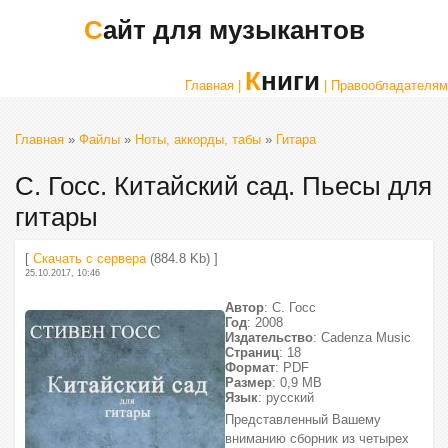
Сайт для музыкантов
Книги
Главная |
| Правообладателям
Главная
»
Файлы
»
Ноты, аккорды, табы
»
Гитара
С. Госс. Китайский сад. Пьесы для
гитары
[
Скачать с сервера
(884.8 Kb) ]
25.10.2017, 10:46
Автор
: С. Госс
Год
: 2008
Издательство
: Cadenza Music
Страниц
: 18
Формат
: PDF
Размер
: 0,9 МВ
Язык
: русский
Представленный Вашему
вниманию сборник из четырех