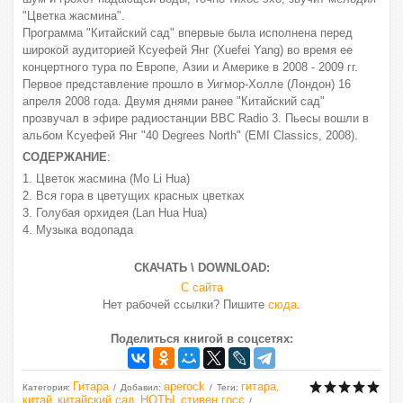
"Цветка жасмина".
Программа "Китайский сад" впервые была исполнена перед
широкой аудиторией Ксуефей Янг (Xuefei Yang) во время ее
концертного тура по Европе, Азии и Америке в 2008 - 2009 гг.
Первое представление прошло в Уигмор-Холле (Лондон) 16
апреля 2008 года. Двумя днями ранее "Китайский сад"
прозвучал в эфире радиостанции BBC Radio 3. Пьесы вошли в
альбом Ксуефей Янг "40 Degrees North" (EMI Classics, 2008).
СОДЕРЖАНИЕ
:
1. Цветок жасмина (Mo Li Hua)
2. Вся гора в цветущих красных цветках
3. Голубая орхидея (Lan Hua Hua)
4. Музыка водопада
СКАЧАТЬ \ DOWNLOAD:
С сайта
Нет рабочей ссылки? Пишите
сюда
.
Поделиться книгой в соцсетях:
Гитара
aperock
гитара
Категория
:
Добавил
:
Теги
:
,
китай
китайский сад
НОТЫ
стивен госс
,
,
,