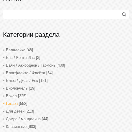
Категории раздела
Балалайка
[48]
Бас / Контрабас
[3]
Баян / Аккордеон / Гармонь
[408]
Блокфлейта / Флейта
[54]
Блюз / Джаз / Рок
[131]
Виолончель
[19]
Вокал
[325]
Гитара
[552]
Для детей
[213]
Домра / мандолина
[44]
Клавишные
[803]