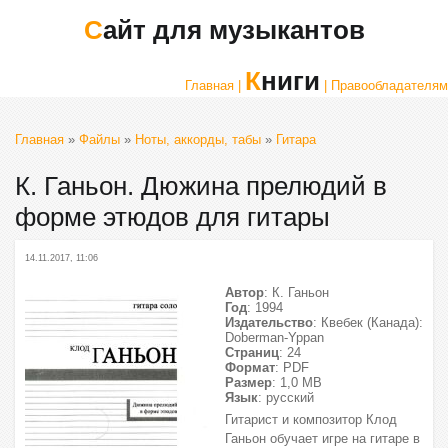
Сайт для музыкантов
Книги
Главная |
| Правообладателям
Главная
»
Файлы
»
Ноты, аккорды, табы
»
Гитара
К. Ганьон. Дюжина прелюдий в
форме этюдов для гитары
14.11.2017, 11:06
Автор
: К. Ганьон
Год
: 1994
Издательство
: Квебек (Канада):
Doberman-Yppan
Страниц
: 24
Формат
: PDF
Размер
: 1,0 МВ
Язык
: русский
Гитарист и композитор Клод
Ганьон обучает игре на гитаре в