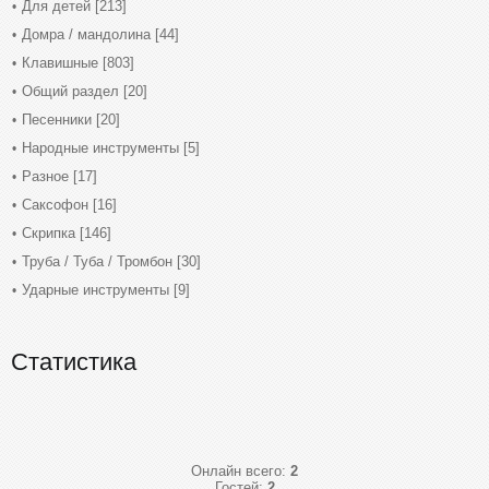
Для детей
[213]
Домра / мандолина
[44]
Клавишные
[803]
Общий раздел
[20]
Песенники
[20]
Народные инструменты
[5]
Разное
[17]
Саксофон
[16]
Скрипка
[146]
Труба / Туба / Тромбон
[30]
Ударные инструменты
[9]
Статистика
Онлайн всего:
2
Гостей:
2