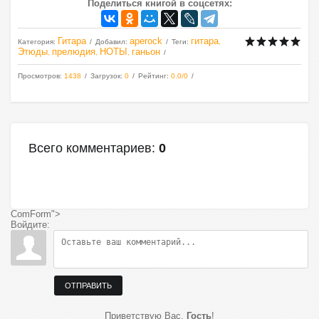
Поделиться книгой в соцсетях:
Гитара
aperock
гитара
Категория
:
Добавил
:
Теги
:
,
Этюды
прелюдия
НОТЫ
ганьон
,
,
,
Просмотров
:
1438
Загрузок
:
0
Рейтинг
:
0.0
/
0
Всего комментариев
:
0
ComForm">
Войдите:
ОТПРАВИТЬ
Приветствую Вас
,
Гость
!