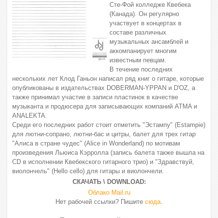
Сте-Фой колледже Квебека
(Канада). Он регулярно
участвует в концертах в
составе различных
музыкальных ансамблей и
аккомпанирует многим
известным певцам.
В течение последних
нескольких лет Клод Ганьон написал ряд книг о гитаре, которые
опубликованы в издательствах DOBERMAN-YPPAN и D'OZ, а
также принимал участие в записи пластинок в качестве
музыканта и продюсера для записывающих компаний ATMA и
ANALEKTA.
Среди его последних работ стоит отметить "Эстампу" (Estampie)
для лютни-сопрано, лютни-бас и цитры, балет для трех гитар
"Алиса в стране чудес" (Alice in Wonderland) по мотивам
произведения Льюиса Кэрролла (запись балета также вышла на
CD в исполнении Квебекского гитарного трио) и "Здравствуй,
виолончель" (Hello cello) для гитары и виолончели.
СКАЧАТЬ \ DOWNLOAD:
Облако Mail.ru
Нет рабочей ссылки? Пишите
сюда
.