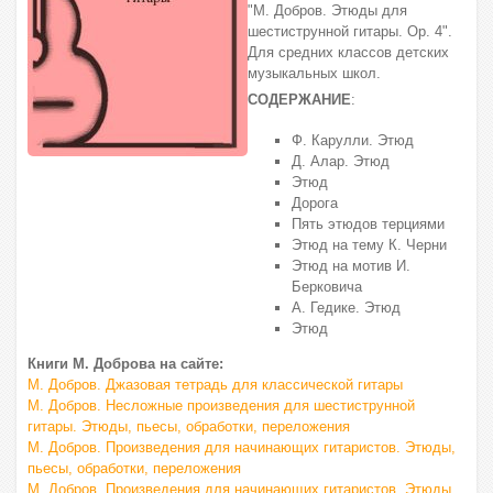
"М. Добров. Этюды для
шестиструнной гитары. Op. 4".
Для средних классов детских
музыкальных школ.
СОДЕРЖАНИЕ
:
Ф. Карулли. Этюд
Д. Алар. Этюд
Этюд
Дорога
Пять этюдов терциями
Этюд на тему К. Черни
Этюд на мотив И.
Берковича
А. Гедике. Этюд
Этюд
Книги М. Доброва на сайте:
М. Добров. Джазовая тетрадь для классической гитары
М. Добров. Несложные произведения для шестиструнной
гитары. Этюды, пьесы, обработки, переложения
М. Добров. Произведения для начинающих гитаристов. Этюды,
пьесы, обработки, переложения
М. Добров. Произведения для начинающих гитаристов. Этюды,