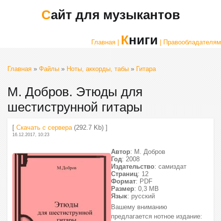
Сайт для музыкантов
Книги
Главная |
| Правообладателям
Главная
»
Файлы
»
Ноты, аккорды, табы
»
Гитара
М. Добров. Этюды для
шестиструнной гитары
[
Скачать с сервера
(292.7 Kb) ]
16.12.2017, 10:23
Автор
: М. Добров
Год
: 2008
Издательство
: самиздат
Страниц
: 12
Формат
: PDF
Размер
: 0,3 МВ
Язык
: русский
Вашему вниманию
предлагается нотное издание: