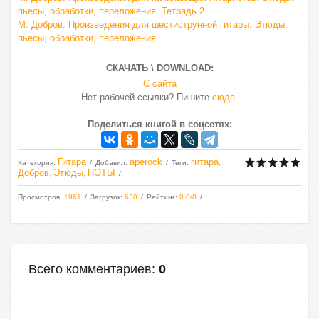
пьесы, обработки, переложения. Тетрадь 2
М. Добров. Произведения для шестиструнной гитары. Этюды,
пьесы, обработки, переложения
СКАЧАТЬ \ DOWNLOAD:
С сайта
Нет рабочей ссылки? Пишите
сюда
.
Поделиться книгой в соцсетях:
Гитара
aperock
гитара
Категория
:
Добавил
:
Теги
:
,
Добров
Этюды
НОТЫ
,
,
Просмотров
:
1961
Загрузок
:
630
Рейтинг
:
0.0
/
0
Всего комментариев
:
0