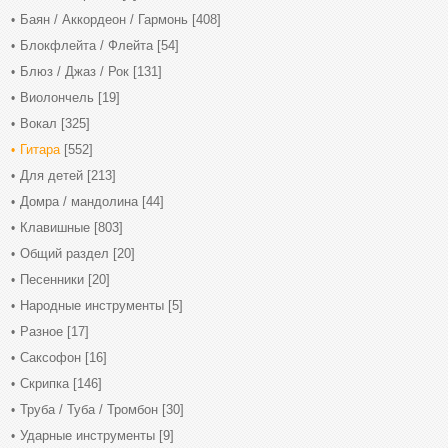
Баян / Аккордеон / Гармонь
[408]
Блокфлейта / Флейта
[54]
Блюз / Джаз / Рок
[131]
Виолончель
[19]
Вокал
[325]
Гитара
[552]
Для детей
[213]
Домра / мандолина
[44]
Клавишные
[803]
Общий раздел
[20]
Песенники
[20]
Народные инструменты
[5]
Разное
[17]
Саксофон
[16]
Скрипка
[146]
Труба / Туба / Тромбон
[30]
Ударные инструменты
[9]