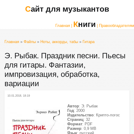
Сайт для музыкантов
Книги
Главная |
| Правообладателям
Главная
»
Файлы
»
Ноты, аккорды, табы
»
Гитара
Э. Рыбак. Праздник песни. Пьесы
для гитары. Фантазии,
импровизация, обработка,
вариации
10.01.2018, 18:19
Автор
: Э. Рыбак
Год
: 2000
Издательство
: Крипто-логос
Страниц
: 32
Формат
: PDF
Размер
: 0,9 МВ
Язык
: русский