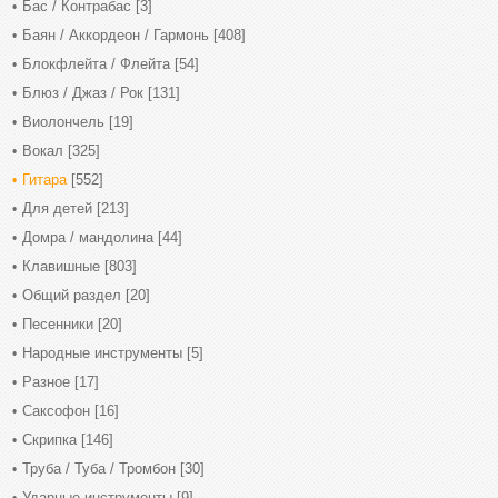
Бас / Контрабас
[3]
Баян / Аккордеон / Гармонь
[408]
Блокфлейта / Флейта
[54]
Блюз / Джаз / Рок
[131]
Виолончель
[19]
Вокал
[325]
Гитара
[552]
Для детей
[213]
Домра / мандолина
[44]
Клавишные
[803]
Общий раздел
[20]
Песенники
[20]
Народные инструменты
[5]
Разное
[17]
Саксофон
[16]
Скрипка
[146]
Труба / Туба / Тромбон
[30]
Ударные инструменты
[9]