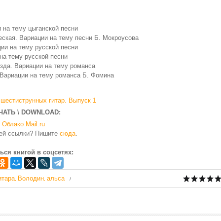
 на тему цыганской песни
ская. Вариации на тему песни Б. Мокроусова
ии на тему русской песни
на тему русской песни
езда. Вариации на тему романса
Вариации на тему романса Б. Фомина
 шестиструнных гитар. Выпуск 1
ЧАТЬ \ DOWNLOAD:
Облако Mail.ru
чей ссылки? Пишите
сюда
.
ься книгой в соцсетях:
итара
Володин
альса
,
,