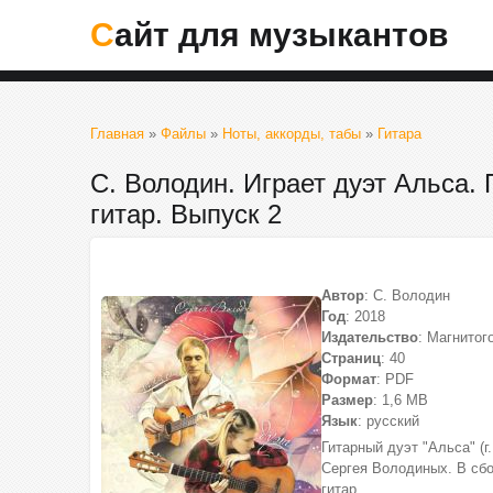
Сайт для музыкантов
Главная
»
Файлы
»
Ноты, аккорды, табы
»
Гитара
С. Володин. Играет дуэт Альса.
гитар. Выпуск 2
Автор
: С. Володин
Год
: 2018
Издательство
: Магнитого
Страниц
: 40
Формат
: PDF
Размер
: 1,6 МВ
Язык
: русский
Гитарный дуэт "Альса" (г
Сергея Володиных. В сб
гитар.