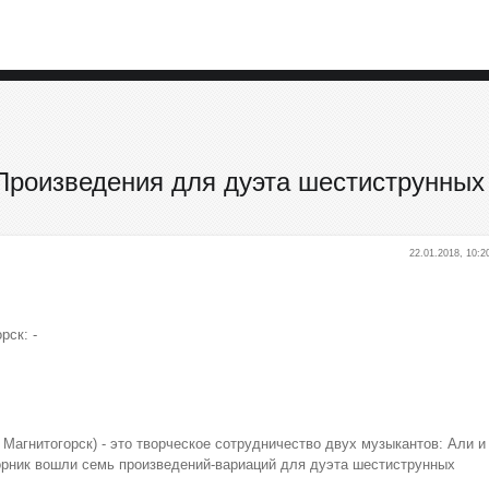
 Произведения для дуэта шестиструнных
22.01.2018, 10:2
рск: -
. Магнитогорск) - это творческое сотрудничество двух музыкантов: Али и
орник вошли семь произведений-вариаций для дуэта шестиструнных