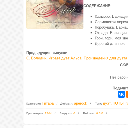
СОДЕРЖАНИЕ
:
Кхаморо. Вариации
Сормовская лириче
Коробушка. Вариац
Отрада. Вариации 
Гори, гори, моя зв
Дорогой длинною. 
Предыдущие выпуски:
С. Володин. Играет дуэт Альса. Произведения для дуэта
СКА
Нет рабо
Поделит
Гитара
aperock
дуэт
НОТЫ
г
Категория
:
Добавил
:
Теги
:
,
,
Просмотров
:
1744
Загрузок
:
0
Рейтинг
:
0.0
/
0