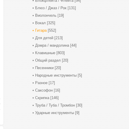
Блокфлейта / Флейта
[54]
Блюз / Джаз / Рок
[131]
Виолончель
[19]
Вокал
[325]
Гитара
[552]
Для детей
[213]
Домра / мандолина
[44]
Клавишные
[803]
Общий раздел
[20]
Песенники
[20]
Народные инструменты
[5]
Разное
[17]
Саксофон
[16]
Скрипка
[146]
Труба / Туба / Тромбон
[30]
Ударные инструменты
[9]