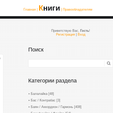
Книги
Главная |
| Правообладателям
Приветствую Вас
,
Гость
!
Регистрация
|
Вход
Поиск
0
Категории раздела
Балалайка
[48]
Бас / Контрабас
[3]
Баян / Аккордеон / Гармонь
[408]