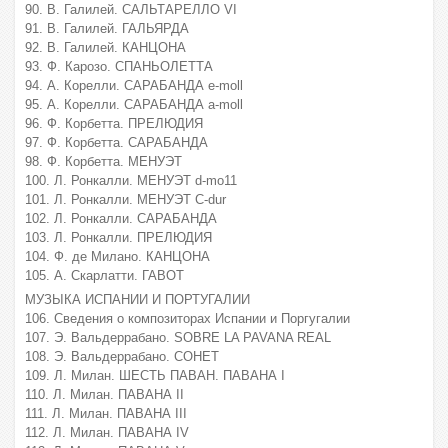
90. В. Галилей. САЛЬТАРЕЛЛО VI
91. В. Галилей. ГАЛЬЯРДА
92. В. Галилей. КАНЦОНА
93. Ф. Карозо. СПАНЬОЛЕТТА
94. А. Корелли. САРАБАНДА е-moll
95. А. Корелли. САРАБАНДА a-moll
96. Ф. Корбетта. ПРЕЛЮДИЯ
97. Ф. Корбетта. САРАБАНДА
98. Ф. Корбетта. МЕНУЭТ
100. Л. Ронкалли. МЕНУЭТ d-mo11
101. Л. Ронкалли. МЕНУЭТ C-dur
102. Л. Ронкалли. САРАБАНДА
103. Л. Ронкалли. ПРЕЛЮДИЯ
104. Ф. де Милано. КАНЦОНА
105. А. Скарлатти. ГАВОТ
МУЗЫКА ИСПАНИИ И ПОРТУГАЛИИ
106. Сведения о композиторах Испании и Поргугалии
107. Э. Вальдеррабано. SOBRE LA PAVANA REAL
108. Э. Вальдеррабано. СОНЕТ
109. Л. Милан. ШЕСТЬ ПАВАН. ПАВАНА I
110. Л. Милан. ПАВАНА II
111. Л. Милан. ПАВАНА III
112. Л. Милан. ПАВАНА IV