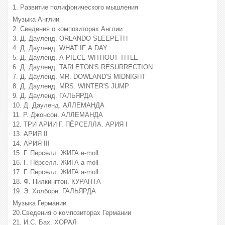
1. Развитие полифонического мышления
Музыка Англии
2. Сведения о композиторах Англии
3. Д. Дауленд. ORLANDO SLEEPETH
4. Д. Дауленд. WHAT IF А DAY
5. Д. Дауленд. А PIECE WITHOUT TITLE
6. Д. Дауленд. TARLETON'S RESURRECTION
7. Д. Дауленд. MR. DOWLAND'S MIDNIGHT
8. Д. Дауленд. MRS. WINTER'S JUMP
9. Д. Дауленд. ГАЛЬЯРДА
10. Д. Дауленд. АЛЛЕМАНДА
11. Р. Джонсон. АЛЛЕМАНДА
12. ТРИ АРИИ Г. ПЁРСЕЛЛА. АРИЯ I
13. АРИЯ II
14. АРИЯ III
15. Г. Пёрселл. ЖИГА е-moll
16. Г. Пёрселл. ЖИГА а-moll
17. Г. Пёрселл. ЖИГА а-moll
18. Ф. Пилкингтон. КУРАНТА
19. Э. Холборн. ГАЛЬЯРДА
Музыка Германии
20.Сведения о композиторах Германии
21. И.С. Бах. ХОРАЛ