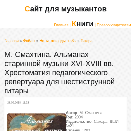
Сайт для музыкантов
Книги
Главная |
| Правообладателям
Главная
»
Файлы
»
Ноты, аккорды, табы
»
Гитара
М. Смахтина. Альманах
старинной музыки XVI-XVIII вв.
Хрестоматия педагогического
репертуара для шестиструнной
гитары
28.05.2018, 11:32
Автор
: М. Смахтина
Год
: 2004
Издательство
: Самара: ДШИ
№21
Страниц
: 203