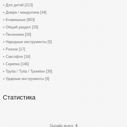
Для детей
[213]
Домра / мандолина
[44]
Клавишные
[803]
Общий раздел
[20]
Песенники
[20]
Народные инструменты
[5]
Разное
[17]
Саксофон
[16]
Скрипка
[146]
Труба / Туба / Тромбон
[30]
Ударные инструменты
[9]
Статистика
Онлайн всего:
4