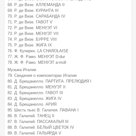
68. Р. де Везе. АЛЛЕМАНДА II
69. Р. де Визе. КУРАНТА III
70. Р. де Визе. САРАБАНДА IV
71. Р. де Визе. ГАВОТ V
72. Р. де Визе. МЕНУЭТ VI
73. Р. де Визе. МЕНУЭТ VII
74. Р. де Визе. БУРРЕ VIII
75. Р. де Визе. ЖИГА IX
76. Ф. Куперен. LA CHAROLAISE
77. Ж. Ф. Рамо. МЕНУЭТ D-dur
78. Ж. Ф. Рамо. МЕНУЭТ a-moll
Музыка Италии
79. Сведения о композиторах Италии
80. Д. Брещанелло. ПАРТИТА. ПРЕЛЮДИЯ I
81. Д. Брещанелло. МЕНУЭТ II
82. Д. Брещанелло. ГАВОТ III
83. Д. Брещанелло. ЖИГА IV
84. Д. Брещанелло. АРИЯ
85. Шесть пьес В. Галилея. ПАВАНА I
86. В. Галилей. ТАНЕЦ II
87. В. Галилей. ПАССАКАЛЬЯ III
88. В. Галилей. БЕЛЫЙ ЦВЕТОК IV
89. В. Галилей. ГАЛЬЯРДА V