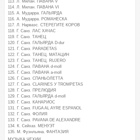
113. Л. Милан. ПАВАНА V
114. Л. Милан. ПАВАНА VI
115. А. Мударра. ГАЛЬЯРДА
116. А. Мударра. РОМАНЕСКА
117. Л. Нарваэс. СТЕРЕГИТЕ КОРОВ
118. Г. Санз. ЛАС ХАЧАС
119. Г. Санз. ТАНЕЦ
120. Г. Санз. ГАЛЬЯРДА D-dur
121. Г. Санз. PARADETAS
122. Г. Санз. ТАНЕЦ. МАТАЦИН
123. Г. Санз. ТАНЕЦ. RUJERO
124. Г. Санз. ПАВАНА d-moll
125. Г. Санз. ПАВАНА a-moll
126. Г. Санз. СПАНЬОЛЕТТА
127. Г. Санз. CLARINES У TROMPETAS
128. Г. Санз. ПРЕЛЮДИЯ
129. Г. Санз. ГАЛЬЯРДА d-moll
130. Г. Санз. КАНАРИОС
131. Г. Санз. FUGA AL AYRE ESPANOL
132. Г. Санз. ФОЛИЯ
133. Г. Санз. PAVANA DE ALEXANDRE
134. К. Сейхаз. МЕНУЭТ
135. М. Фуэнльяна. ФАНТАЗИЯ
МУЗЫКА ЧЕХИИ