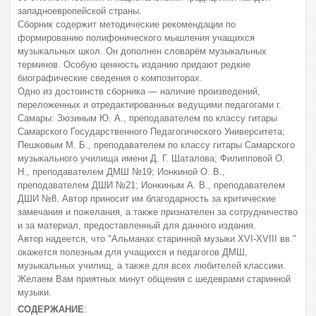
западноевропейской страны.
Сборник содержит методические рекомендации по
формированию полифонического мышления учащихся
музыкальных школ. Он дополнен словарём музыкальных
терминов. Особую ценность изданию придают редкие
биографические сведения о композиторах.
Одно из достоинств сборника — наличие произведений,
переложенных и отредактированных ведущими педагогами г.
Самары: Зюзиным Ю. А., преподавателем по классу гитары
Самарского Государственного Педагогического Университета;
Пешковым М. Б., преподавателем по классу гитары Самарского
музыкального училища имени Д. Г. Шаталова; Филипповой О.
Н., преподавателем ДМШ №19; Ионкиной О. В.,
преподавателем ДШИ №21; Ионкиным А. В., преподавателем
ДШИ №8. Автор приносит им благодарность за критические
замечания и пожелания, а также признателен за сотрудничество
и за материал, предоставленный для данного издания.
Автор надеется, что "Альманах старинной музыки XVI-ХVIII вв."
окажется полезным для учащихся и педагогов ДМШ,
музыкальных училищ, а также для всех любителей классики.
Желаем Вам приятных минут общения с шедеврами старинной
музыки.
СОДЕРЖАНИЕ
: