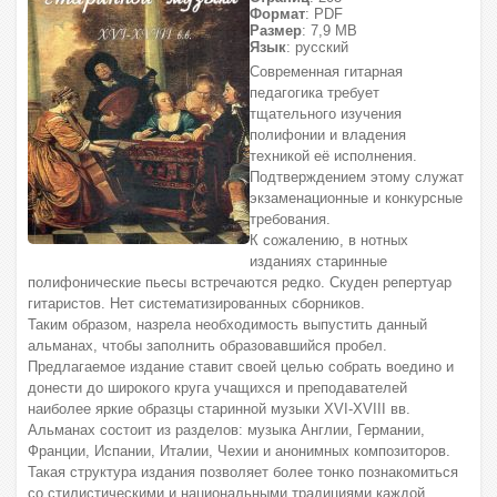
Формат
: PDF
Размер
: 7,9 МВ
Язык
: русский
Современная гитарная
педагогика требует
тщательного изучения
полифонии и владения
техникой её исполнения.
Подтверждением этому служат
экзаменационные и конкурсные
требования.
К сожалению, в нотных
изданиях старинные
полифонические пьесы встречаются редко. Скуден репертуар
гитаристов. Нет систематизированных сборников.
Таким образом, назрела необходимость выпустить данный
альманах, чтобы заполнить образовавшийся пробел.
Предлагаемое издание ставит своей целью собрать воедино и
донести до широкого круга учащихся и преподавателей
наиболее яркие образцы старинной музыки XVI-XVIII вв.
Альманах состоит из разделов: музыка Англии, Германии,
Франции, Испании, Италии, Чехии и анонимных композиторов.
Такая структура издания позволяет более тонко познакомиться
со стилистическими и национальными традициями каждой