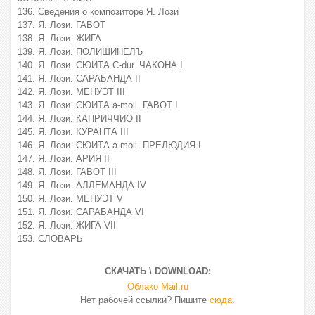
136. Сведения о композиторе Я. Лози
137. Я. Лози. ГАВОТ
138. Я. Лози. ЖИГА
139. Я. Лози. ПОЛИШИНЕЛЪ
140. Я. Лози. СЮИТА С-dur. ЧАКОНА I
141. Я. Лози. САРАБАНДА II
142. Я. Лози. МЕНУЭТ III
143. Я. Лози. СЮИТА a-moll. ГАВОТ I
144. Я. Лози. КАПРИЧЧИО II
145. Я. Лози. КУРАНТА III
146. Я. Лози. СЮИТА а-moll. ПРЕЛЮДИЯ I
147. Я. Лози. АРИЯ II
148. Я. Лози. ГАВОТ III
149. Я. Лози. АЛЛЕМАНДА IV
150. Я. Лози. МЕНУЭТ V
151. Я. Лози. САРАБАНДА VI
152. Я. Лози. ЖИГА VII
153. СЛОВАРЬ
СКАЧАТЬ \ DOWNLOAD:
Облако Mail.ru
Нет рабочей ссылки? Пишите
сюда
.