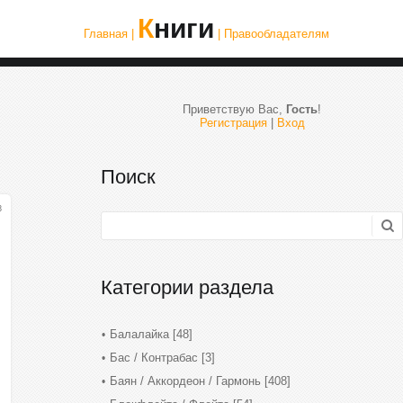
Книги
Главная |
| Правообладателям
Приветствую Вас
,
Гость
!
Регистрация
|
Вход
Поиск
3
Категории раздела
Балалайка
[48]
Бас / Контрабас
[3]
Баян / Аккордеон / Гармонь
[408]