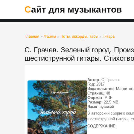
Сайт для музыкантов
Главная
»
Файлы
»
Ноты, аккорды, табы
»
Гитара
С. Грачев. Зеленый город. Прои
шестиструнной гитары. Стихотв
Автор
: С. Грачев
Год
: 2017
Издательство
: Магнитог
Страниц
: 48
Формат
: PDF
Размер
: 22,5 МВ
Язык
: русский
В авторский сборник ком
шестиструнной гитары, с
СОДЕРЖАНИЕ
: