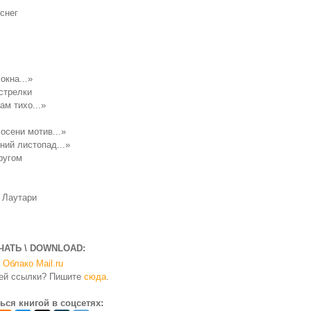
снег
окна...»
стрелки
ам тихо...»
осени мотив...»
ний листопад...»
ругом
 Лаутари
ЧАТЬ \ DOWNLOAD:
Облако Mail.ru
чей ссылки? Пишите
сюда
.
ься книгой в соцсетях: