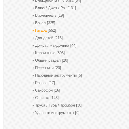
Блокфлейта / Флейта
[54]
Блюз / Джаз / Рок
[131]
Виолончель
[19]
Вокал
[325]
Гитара
[552]
Для детей
[213]
Домра / мандолина
[44]
Клавишные
[803]
Общий раздел
[20]
Песенники
[20]
Народные инструменты
[5]
Разное
[17]
Саксофон
[16]
Скрипка
[146]
Труба / Туба / Тромбон
[30]
Ударные инструменты
[9]