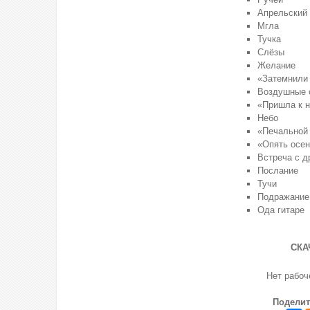
Апрельский 
Мгла
Тучка
Слёзы
Желание
«Затемнили 
Воздушные 
«Пришла к н
Небо
«Печальной 
«Опять осен
Встреча с д
Послание
Тучи
Подражание
Ода гитаре
СКА
Нет рабо
Поделит