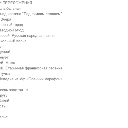
И ПЕРЕЛОЖЕНИЯ
Колыбельная
Этюд-картина "Под зимним солнцем"
 Вчера
Зеленый город
Заводной этюд
ловей. Русская народная песня
Школьный вальс
s
дения!
енуэт
ий. Мама
ий. Старинная французская песенка
 Тучка
Мелодия из к\ф «Осенний марафон»
Я
сень золотая...»
ругу
бимой
сть
альс