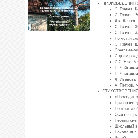
ПРОИЗВЕДЕНИЯ 
С. Грачев. 
С. Грачев. 
Дж. Леннон.
С. Грачев. 
С. Грачев. 
Не летай со
С. Грачев. 
Greensleeve
С днем рож
И.С. Бах. М
П. Чайковск
П. Чайковск
Л. Иванова.
А. Петров. 
СТИХОТВОРЕНИ
«Проходит о
Признание д
Портрет лю
Осенняя гру
Первый снег
Школьный в
Начало дня
Ручей