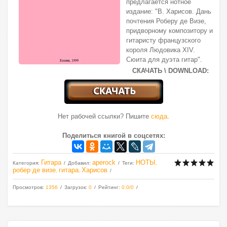
предлагается нотное
издание: "В. Харисов. Дань
почтения Роберу де Визе,
придворному композитору и
гитаристу французского
короля Людовика XIV.
Сюита для дуэта гитар".
СКАЧАТЬ \ DOWNLOAD:
Нет рабочей ссылки? Пишите
сюда
.
Поделиться книгой в соцсетях:
Гитара
aperock
НОТЫ
Категория
:
Добавил
:
Теги
:
,
робер де визе
гитара
Харисов
,
,
Просмотров
:
1356
Загрузок
:
0
Рейтинг
:
0.0
/
0