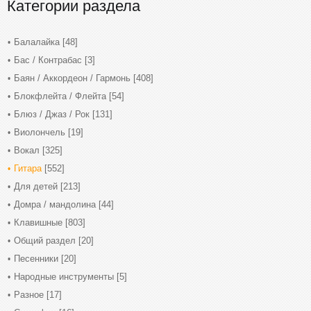
Категории раздела
Балалайка
[48]
Бас / Контрабас
[3]
Баян / Аккордеон / Гармонь
[408]
Блокфлейта / Флейта
[54]
Блюз / Джаз / Рок
[131]
Виолончель
[19]
Вокал
[325]
Гитара
[552]
Для детей
[213]
Домра / мандолина
[44]
Клавишные
[803]
Общий раздел
[20]
Песенники
[20]
Народные инструменты
[5]
Разное
[17]