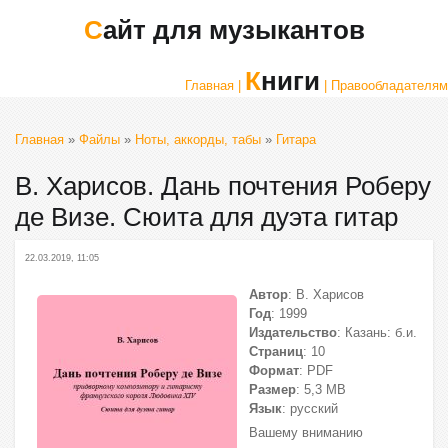
Сайт для музыкантов
Книги
Главная |
| Правообладателям
Главная
»
Файлы
»
Ноты, аккорды, табы
»
Гитара
В. Харисов. Дань почтения Роберу
де Визе. Сюита для дуэта гитар
22.03.2019, 11:05
Автор
: В. Харисов
Год
: 1999
Издательство
: Казань: б.и.
Страниц
: 10
Формат
: PDF
Размер
: 5,3 МВ
Язык
: русский
Вашему вниманию