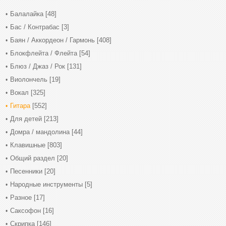
Балалайка
[48]
Бас / Контрабас
[3]
Баян / Аккордеон / Гармонь
[408]
Блокфлейта / Флейта
[54]
Блюз / Джаз / Рок
[131]
Виолончель
[19]
Вокал
[325]
Гитара
[552]
Для детей
[213]
Домра / мандолина
[44]
Клавишные
[803]
Общий раздел
[20]
Песенники
[20]
Народные инструменты
[5]
Разное
[17]
Саксофон
[16]
Скрипка
[146]