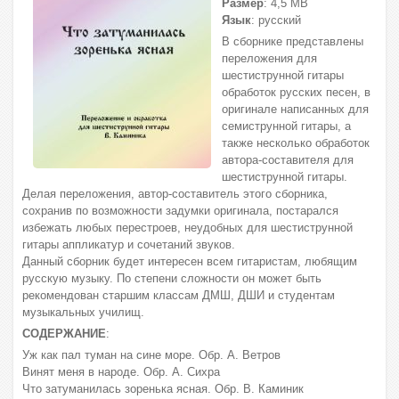
Размер
: 4,5 МВ
Язык
: русский
В сборнике представлены
переложения для
шестиструнной гитары
обработок русских песен, в
оригинале написанных для
семиструнной гитары, а
также несколько обработок
автора-составителя для
шестиструнной гитары.
Делая переложения, автор-составитель этого сборника,
сохранив по возможности задумки оригинала, постарался
избежать любых перестроев, неудобных для шестиструнной
гитары аппликатур и сочетаний звуков.
Данный сборник будет интересен всем гитаристам, любящим
русскую музыку. По степени сложности он может быть
рекомендован старшим классам ДМШ, ДШИ и студентам
музыкальных училищ.
СОДЕРЖАНИЕ
:
Уж как пал туман на сине море. Обр. А. Ветров
Винят меня в народе. Обр. А. Сихра
Что затуманилась зоренька ясная. Обр. В. Каминик