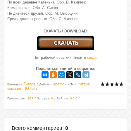
По всей деревне Катенька. Обр. В. Каминик
Камаринская. Обр. А. Сихра
Не дивитеся друзья. Обр. М. Высоцкий
Среди долины ровныя. Обр. С. Аксенов
СКАЧАТЬ \ DOWNLOAD:
Нет рабочей ссылки? Пишите
сюда
.
Поделиться книгой в соцсетях:
Гитара
aperock
гитара
Категория
:
Добавил
:
Теги
:
,
каминик
НОТЫ
,
Просмотров
:
1837
Загрузок
:
0
Рейтинг
:
0.0
/
0
Всего комментариев
:
0