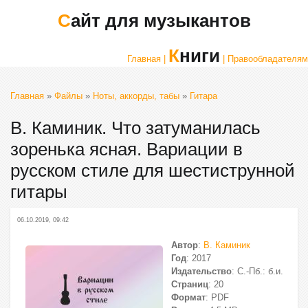
Сайт для музыкантов
Книги
Главная |
| Правообладателям
Главная
»
Файлы
»
Ноты, аккорды, табы
»
Гитара
В. Каминик. Что затуманилась
зоренька ясная. Вариации в
русском стиле для шестиструнной
гитары
06.10.2019, 09:42
Автор
:
В. Каминик
Год
: 2017
Издательство
: С.-Пб.: б.и.
Страниц
: 20
Формат
: PDF