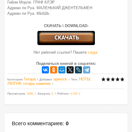
Гийом Морле. ГРАФ КЛЭР
Адриан ле Руа. МАЛЕНЬКИЙ ДЖЕНТЕЛЬМЕН
Адриан ле Руа. МЫШЬ
СКАЧАТЬ \ DOWNLOAD:
Нет рабочей ссылки? Пишите
сюда
.
Поделиться книгой в соцсетях:
Гитара
aperock
НОТЫ
Категория
:
Добавил
:
Теги
:
,
ЛЮТНЯ
гитара
каминик
,
,
Просмотров
:
1890
Загрузок
:
0
Рейтинг
:
0.0
/
0
Всего комментариев
:
0