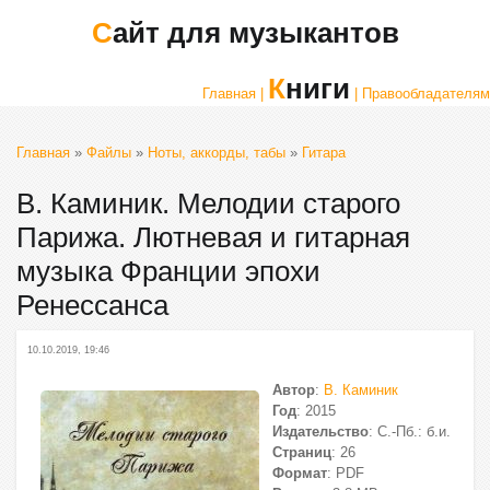
Сайт для музыкантов
Книги
Главная |
| Правообладателям
Главная
»
Файлы
»
Ноты, аккорды, табы
»
Гитара
В. Каминик. Мелодии старого
Парижа. Лютневая и гитарная
музыка Франции эпохи
Ренессанса
10.10.2019, 19:46
Автор
:
В. Каминик
Год
: 2015
Издательство
: С.-Пб.: б.и.
Страниц
: 26
Формат
: PDF