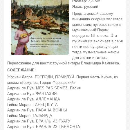
Размер
: 3,8 МВ
Язык
: русский
Предлагаемый вашему
вниманию сборник является
маленьким путешествием в
музыкальный Париж
середины 16-го века. Эта
публикация включает в себя
почти все существующие
тогда музыкальные жанры
для лютни и гитары.
Переложение для шестиструнной гитары Владимира Каминика.
СОДЕРЖАНИЕ
:
Жоскен Депре. ГОСПОДИ, ПОМИЛУЙ. Первая часть Кирие, из
мессы «Геркулес, Герцог Феррарский»
Адриан ле Руа. MES PAS SEMEZ. Песня
Адриан ле Руа. ФАНТАЗИЯ
Адриан ле Руа. АЛЛЕМАНДА
Гийом Морле. ТАНЕЦ ШУТА
Адриан ле Руа. ПАВАНА ВОЙНЫ
Гийом Морле. ГАЛЬЯРДА
Адриан ле Руа. БРАНЛЬ ИЗ ПУАТУ
Адриан ле Руа. БРАНЛЬ ИЗ ПЬЕМОНТА