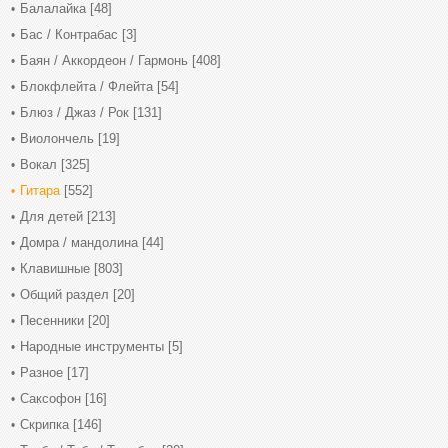
Балалайка
[48]
Бас / Контрабас
[3]
Баян / Аккордеон / Гармонь
[408]
Блокфлейта / Флейта
[54]
Блюз / Джаз / Рок
[131]
Виолончель
[19]
Вокал
[325]
Гитара
[552]
Для детей
[213]
Домра / мандолина
[44]
Клавишные
[803]
Общий раздел
[20]
Песенники
[20]
Народные инструменты
[5]
Разное
[17]
Саксофон
[16]
Скрипка
[146]