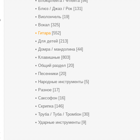
Блокфлейта / Флейта
[54]
Блюз / Джаз / Рок
[131]
Виолончель
[19]
о
Вокал
[325]
Гитара
[552]
Для детей
[213]
Домра / мандолина
[44]
Клавишные
[803]
Общий раздел
[20]
Песенники
[20]
Народные инструменты
[5]
Разное
[17]
Саксофон
[16]
Скрипка
[146]
Труба / Туба / Тромбон
[30]
Ударные инструменты
[9]