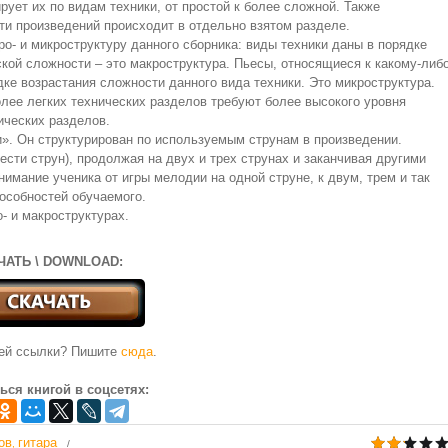
рует их по видам техники, от простой к более сложной. Также
ти произведений происходит в отдельно взятом разделе.
о- и микроструктуру данного сборника: виды техники даны в порядке
ской сложности – это макроструктура. Пьесы, относящиеся к какому-либ
ке возрастания сложности данного вида техники. Это микроструктура.
олее легких технических разделов требуют более высокого уровня
ических разделов.
. Он структурирован по используемым струнам в произведении.
ести струн), продолжая на двух и трех струнах и заканчивая другими
имание ученика от игры мелодии на одной струне, к двум, трем и так
пособностей обучаемого.
- и макроструктурах.
ЧАТЬ \ DOWNLOAD:
чей ссылки? Пишите
сюда
.
ься книгой в соцсетях:
ов
гитара
,