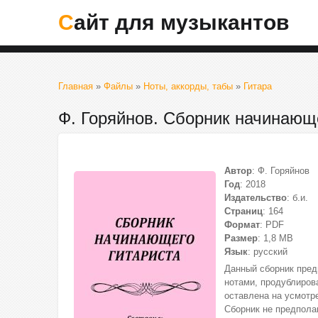
Сайт для музыкантов
Главная
»
Файлы
»
Ноты, аккорды, табы
»
Гитара
Ф. Горяйнов. Сборник начинающ
Автор
: Ф. Горяйнов
Год
: 2018
Издательство
: б.и.
Страниц
: 164
Формат
: PDF
Размер
: 1,8 МВ
Язык
: русский
Данный сборник пред
нотами, продублиров
оставлена на усмотре
Сборник не предполаг