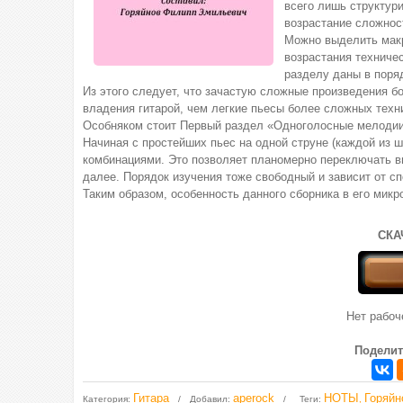
всего лишь структури
возрастание сложнос
Можно выделить макр
возрастания техниче
разделу даны в поряд
Из этого следует, что зачастую сложные произведения б
владения гитарой, чем легкие пьесы более сложных техн
Особняком стоит Первый раздел «Одноголосные мелодии»
Начиная с простейших пьес на одной струне (каждой из ш
комбинациями. Это позволяет планомерно переключать вн
далее. Порядок изучения тоже свободный и зависит от с
Таким образом, особенность данного сборника в его микро
СКА
Нет рабо
Поделит
Гитара
aperock
НОТЫ
Горяйн
Категория
:
Добавил
:
Теги
:
,