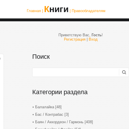
Книги
Главная |
| Правообладателям
Приветствую Вас
,
Гость
!
Регистрация
|
Вход
Поиск
0
Категории раздела
Балалайка
[48]
Бас / Контрабас
[3]
Баян / Аккордеон / Гармонь
[408]