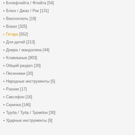
Блокфлейта / Флейта
[54]
Блюз / Джаз / Рок
[131]
Виолончель
[19]
Вокал
[325]
Гитара
[552]
Для детей
[213]
Домра / мандолина
[44]
Клавишные
[803]
Общий раздел
[20]
Песенники
[20]
Народные инструменты
[5]
Разное
[17]
Саксофон
[16]
Скрипка
[146]
Труба / Туба / Тромбон
[30]
Ударные инструменты
[9]