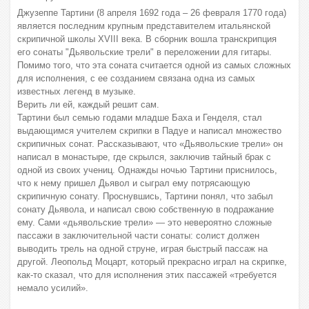
Джузеппе Тартини (8 апреля 1692 года – 26 февраля 1770 года)
является последним крупным представителем итальянской
скрипичной школы XVIII века. В сборник вошла транскрипция
его сонаты "Дьявольские трели" в переложении для гитары.
Помимо того, что эта соната считается одной из самых сложных
для исполнения, с ее созданием связана одна из самых
известных легенд в музыке.
Верить ли ей, каждый решит сам.
Тартини был семью годами младше Баха и Генделя, стал
выдающимся учителем скрипки в Падуе и написал множество
скрипичных сонат. Рассказывают, что «Дьявольские трели» он
написал в монастыре, где скрылся, заключив тайный брак с
одной из своих учениц. Однажды ночью Тартини приснилось,
что к нему пришел Дьявол и сыграл ему потрясающую
скрипичную сонату. Проснувшись, Тартини понял, что забыл
сонату Дьявола, и написал свою собственную в подражание
ему. Сами «дьявольские трели» — это невероятно сложные
пассажи в заключительной части сонаты: солист должен
выводить трель на одной струне, играя быстрый пассаж на
другой. Леопольд Моцарт, который прекрасно играл на скрипке,
как-то сказал, что для исполнения этих пассажей «требуется
немало усилий».