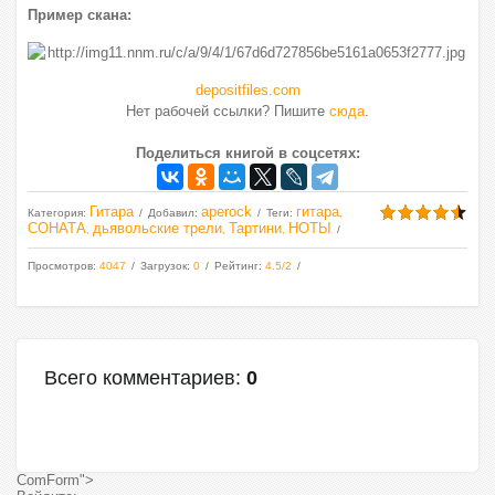
Пример скана:
depositfiles.com
Нет рабочей ссылки? Пишите
сюда
.
Поделиться книгой в соцсетях:
Гитара
aperock
гитара
Категория
:
Добавил
:
Теги
:
,
СОНАТА
дьявольские трели
Тартини
НОТЫ
,
,
,
Просмотров
:
4047
Загрузок
:
0
Рейтинг
:
4.5
/
2
Всего комментариев
:
0
ComForm">