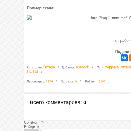
Пример скана:
Нет рабо
Поделит
Гитара
aperock
таррега
гитар
Категория
:
Добавил
:
Теги
:
,
НОТЫ
Просмотров
:
3376
Загрузок
:
0
Рейтинг
:
0.0
/
0
Всего комментариев
:
0
ComForm">
Войдите: