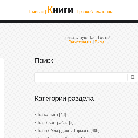
Книги
Главная |
| Правообладателям
Приветствую Вас
,
Гость
!
Регистрация
|
Вход
Поиск
7
Категории раздела
Балалайка
[48]
Бас / Контрабас
[3]
Баян / Аккордеон / Гармонь
[408]