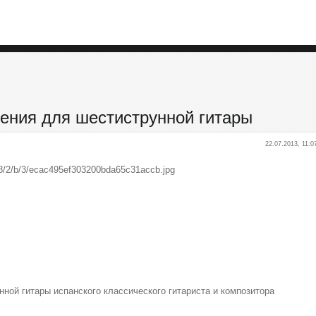
дения для шестиструнной гитары
22.07.2013, 11:0
ной гитары испанского классического гитариста и композитора