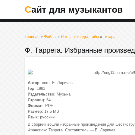
Сайт для музыкантов
Главная
»
Файлы
»
Ноты, аккорды, табы
»
Гитара
Ф. Таррега. Избранные произве
Автор
: сост. Е. Ларичев
Год
: 1983
Издательство
: Музыка
Страниц
: 64
Формат
: PDF
Размер
: 17,5 МВ
Язык
: русский
В сборник вошли избранные произведения для шестиструн
Франсиско Таррега. Составитель — Е. Ларичев.