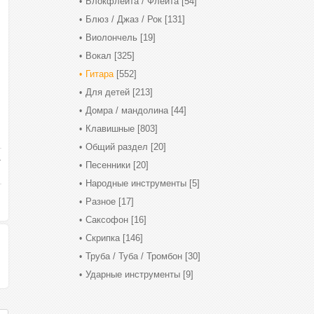
Блокфлейта / Флейта
[54]
Блюз / Джаз / Рок
[131]
Виолончель
[19]
Вокал
[325]
Гитара
[552]
Для детей
[213]
Домра / мандолина
[44]
Клавишные
[803]
Общий раздел
[20]
Песенники
[20]
Народные инструменты
[5]
Разное
[17]
Саксофон
[16]
Скрипка
[146]
Труба / Туба / Тромбон
[30]
Ударные инструменты
[9]