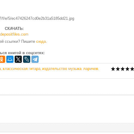
СКАЧАТЬ:
depositfiles.com
чей ссылки? Пишите
сюда
.
ься книгой в соцсетях:
а
классическая гитара
издательство музыка
ларичев
,
,
,
,